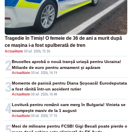
Tragedie în Timiș! O femeie de 36 de ani a murit după
ce mașina i-a fost spulberată de tren
Actualitate
·
30 iul. 2026, 15:36
2
Bruxelles aprobă o nouă tranșă uriașă pentru Ucraina!
Miliarde de euro pentru armament și apărare
Actualitate
-
30 iul. 2026, 16:19
3
Momente de panică pentru Diana Șoșoacă! Eurodeputata
a fost rănită într-un accident rutier
Actualitate
-
30 iul. 2026, 16:48
4
Lovitură pentru românii care merg în Bulgaria! Vinieta se
scumpește masiv de la 1 august
Actualitate
-
30 iul. 2026, 17:15
5
Meci de milioane pentru FCSB! Gigi Becali poate pierde o