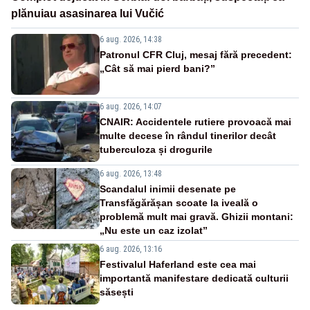
plănuiau asasinarea lui Vučić
6 aug. 2026, 14:38
Patronul CFR Cluj, mesaj fără precedent:
„Cât să mai pierd bani?”
6 aug. 2026, 14:07
CNAIR: Accidentele rutiere provoacă mai
multe decese în rândul tinerilor decât
tuberculoza și drogurile
6 aug. 2026, 13:48
Scandalul inimii desenate pe
Transfăgărășan scoate la iveală o
problemă mult mai gravă. Ghizii montani:
„Nu este un caz izolat”
6 aug. 2026, 13:16
Festivalul Haferland este cea mai
importantă manifestare dedicată culturii
săsești