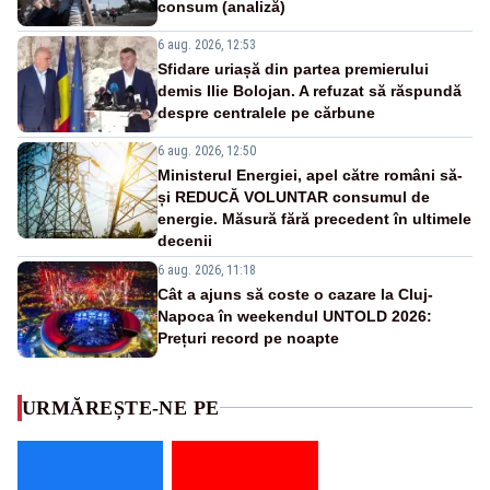
consum (analiză)
6 aug. 2026, 12:53
Sfidare uriașă din partea premierului
demis Ilie Bolojan. A refuzat să răspundă
despre centralele pe cărbune
6 aug. 2026, 12:50
Ministerul Energiei, apel către români să-
și REDUCĂ VOLUNTAR consumul de
energie. Măsură fără precedent în ultimele
decenii
6 aug. 2026, 11:18
Cât a ajuns să coste o cazare la Cluj-
Napoca în weekendul UNTOLD 2026:
Prețuri record pe noapte
URMĂREȘTE-NE PE