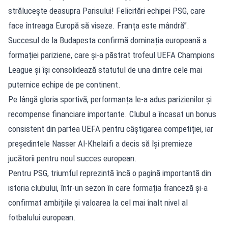
strălucește deasupra Parisului! Felicitări echipei PSG, care
face întreaga Europă să viseze. Franța este mândră”.
Succesul de la Budapesta confirmă dominația europeană a
formației pariziene, care și-a păstrat trofeul UEFA Champions
League și își consolidează statutul de una dintre cele mai
puternice echipe de pe continent.
Pe lângă gloria sportivă, performanța le-a adus parizienilor și
recompense financiare importante. Clubul a încasat un bonus
consistent din partea UEFA pentru câștigarea competiției, iar
președintele Nasser Al-Khelaifi a decis să își premieze
jucătorii pentru noul succes european.
Pentru PSG, triumful reprezintă încă o pagină importantă din
istoria clubului, într-un sezon în care formația franceză și-a
confirmat ambițiile și valoarea la cel mai înalt nivel al
fotbalului european.