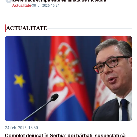
avere dacă echipa este eliminată de FK Auda
Actualitate
-
30 iul. 2026, 15:24
ACTUALITATE
24 feb. 2026, 15:50
Complot dejucat în Serbia: doi bărbați, suspectați că