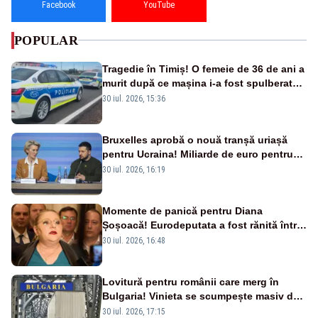
Facebook
YouTube
POPULAR
Tragedie în Timiș! O femeie de 36 de ani a
murit după ce mașina i-a fost spulberată
de tren
30 iul. 2026, 15:36
Bruxelles aprobă o nouă tranșă uriașă
pentru Ucraina! Miliarde de euro pentru
armament și apărare
30 iul. 2026, 16:19
Momente de panică pentru Diana
Șoșoacă! Eurodeputata a fost rănită într-
un accident rutier
30 iul. 2026, 16:48
Lovitură pentru românii care merg în
Bulgaria! Vinieta se scumpește masiv de
la 1 august
30 iul. 2026, 17:15