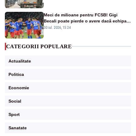
Meci de milioane pentru FCSB! Gigi
Becali poate pierde o avere dacă echipa
este eliminată de FK Auda
30 iul. 2026, 15:24
CATEGORII POPULARE
Actualitate
Politica
Economie
Social
Sport
Sanatate