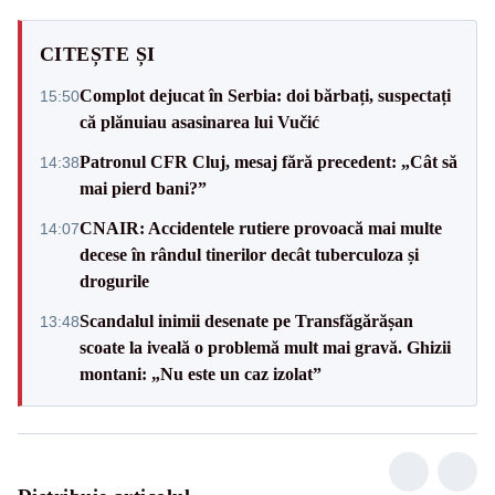
CITEȘTE ȘI
Complot dejucat în Serbia: doi bărbați, suspectați
15:50
că plănuiau asasinarea lui Vučić
Patronul CFR Cluj, mesaj fără precedent: „Cât să
14:38
mai pierd bani?”
CNAIR: Accidentele rutiere provoacă mai multe
14:07
decese în rândul tinerilor decât tuberculoza și
drogurile
Scandalul inimii desenate pe Transfăgărășan
13:48
scoate la iveală o problemă mult mai gravă. Ghizii
montani: „Nu este un caz izolat”