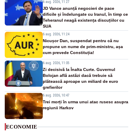
6 aug. 2026, 11:27
JD Vance anunță negocieri de pace
dificile și îndelungate cu Iranul, în timp ce
Teheranul neagă existența discuțiilor cu
SUA
6 aug. 2026, 11:24
Nicușor Dan, suspendat pentru că nu
propune un nume de prim-ministru, așa
cum prevede Constituția!
6 aug. 2026, 11:05
Zi decisivă la Înalta Curte. Guvernul
Bolojan află astăzi dacă trebuie să
plătească aproape un miliard de euro
grefierilor
6 aug. 2026, 10:47
Trei morți în urma unui atac rusesc asupra
regiunii Harkov
ECONOMIE