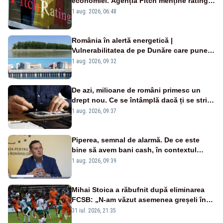
economiei. Agenția Fitch menține ratingul
„BBB-” cu perspectivă negativă
1 aug. 2026, 06:48
România în alertă energetică |
Vulnerabilitatea de pe Dunăre care pune
în pericol Centrala Cernavodă era
1 aug. 2026, 09:32
cunoscută de pe vremea lui Ceaușescu
De azi, milioane de români primesc un
drept nou. Ce se întâmplă dacă ți se strică
un produs
1 aug. 2026, 09:37
Piperea, semnal de alarmă. De ce este
bine să avem bani cash, în contextul
alertei energetice?
1 aug. 2026, 09:39
Mihai Stoica a răbufnit după eliminarea
FCSB: „N-am văzut asemenea greșeli în
190 de meciuri europene”
31 iul. 2026, 21:35