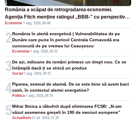
România a scăpat de retrogradarea economiei.
Agenția Fitch menține ratingul „BBB-” cu perspectivă
Economie
·
1 aug. 2026, 06:48
negativă
2
România în alertă energetică | Vulnerabilitatea de pe
Dunăre care pune în pericol Centrala Cernavodă era
cunoscută de pe vremea lui Ceaușescu
Economie
-
1 aug. 2026, 09:32
3
De azi, milioane de români primesc un drept nou. Ce se
întâmplă dacă ți se strică un produs
Social
-
1 aug. 2026, 09:37
4
Piperea, semnal de alarmă. De ce este bine să avem bani
cash, în contextul alertei energetice?
Politica
-
1 aug. 2026, 09:39
5
Mihai Stoica a răbufnit după eliminarea FCSB: „N-am
văzut asemenea greșeli în 190 de meciuri europene”
Actualitate
-
31 iul. 2026, 21:35