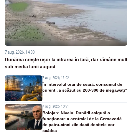
7 aug. 2026, 14:03
Dunărea crește ușor la intrarea în țară, dar rămâne mult
sub media lunii august
7 aug. 2026, 13:02
În intervalul orar de seară, consumul de
curent „a scăzut cu 200-300 de megawați”
7 aug. 2026, 10:51
Bolojan: Nivelul Dunării asigură o
funcționare a centralei de la Cernavodă
de patru-cinci zile dacă debitele vor
scădea