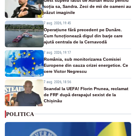
Gest superb făcut de Adrian Mutu pentru
soția sa, Sandra. Zeci de mii de oameni au
văzut imaginile
7 aug. 2026, 19:45
Operațiune fără precedent pe Dunăre.
Cum funcționează digul din barje care
ajută centrala de la Cernavodă
7 aug. 2026, 19:17
România, sub monitorizarea Comisiei
Europene din cauza crizei energetice. Ce
cere Victor Negrescu
7 aug. 2026, 18:56
Scandal la UEFA! Florin Prunea, reclamat
de FRF după derapajul sexist de la
Chișinău
POLITICA