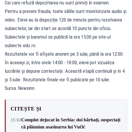
Cei care refuză depozitarea nu sunt primiți în examen.
Pentru a preveni frauda, toate sălile sunt monitorizate audio și
video. Elevii au la dispoziție 120 de minute pentru rezolvarea
subiectelor, iar din start se acordă 10 puncte din oficiu.
Subiectele și baremul se publică la ora 15:00 pe site-ul
subiecte.edu.ro.
Rezultatele vor fi afișate anonim pe 3 iulie, până la ora 12:00.
În aceeași zi, între orele 14:00 - 18:00, elevii pot vizualiza
lucrările și depune contestații. Această etapă continuă și în 4
și 5 iulie. Rezultatele finale vor fi publicate pe 10 iulie.
Sursa: Newsinn
CITEȘTE ȘI
Complot dejucat în Serbia: doi bărbați, suspectați
15:50
că plănuiau asasinarea lui Vučić