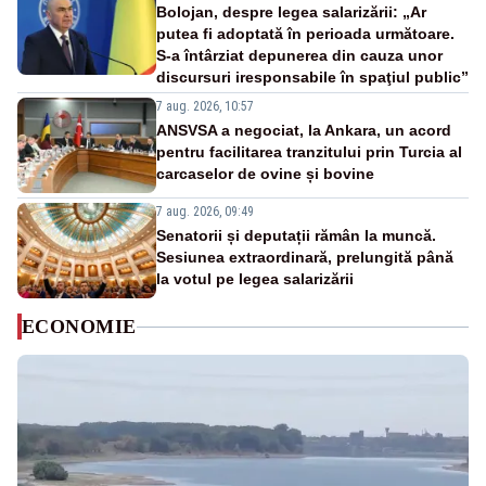
Bolojan, despre legea salarizării: „Ar
putea fi adoptată în perioada următoare.
S-a întârziat depunerea din cauza unor
discursuri iresponsabile în spaţiul public”
7 aug. 2026, 10:57
ANSVSA a negociat, la Ankara, un acord
pentru facilitarea tranzitului prin Turcia al
carcaselor de ovine și bovine
7 aug. 2026, 09:49
Senatorii și deputații rămân la muncă.
Sesiunea extraordinară, prelungită până
la votul pe legea salarizării
ECONOMIE