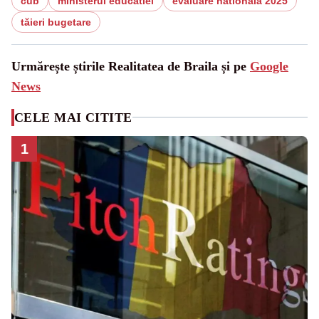
cub
ministerul educatiei
evaluare nationala 2025
tăieri bugetare
Urmărește știrile Realitatea de Braila și pe
Google
News
CELE MAI CITITE
1