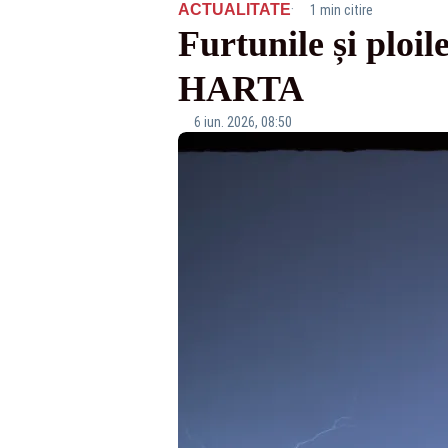
·
ACTUALITATE
1 min citire
Furtunile și ploil
HARTA
6 iun. 2026, 08:50