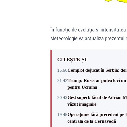
În funcţie de evoluţia şi intensitat
Meteorologie va actualiza prezentul 
CITEȘTE ȘI
Complot dejucat în Serbia: doi 
15:50
Trump: Rusia ar putea lovi un
21:42
pentru Ucraina
Gest superb făcut de Adrian Mu
20:43
văzut imaginile
Operațiune fără precedent pe 
19:45
centrala de la Cernavodă