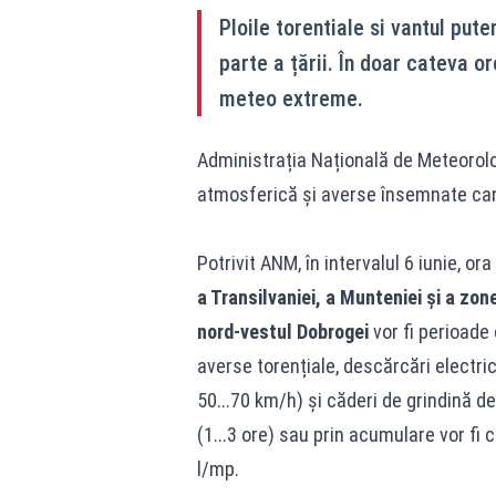
Ploile torentiale si vantul put
parte a țării. În doar cateva o
meteo extreme.
Administrația Națională de Meteorolo
atmosferică și averse însemnate cant
Potrivit ANM, în intervalul 6 iunie, ora
a Transilvaniei, a Munteniei și a zon
nord-vestul Dobrogei
vor fi perioade
averse torențiale, descărcări electrice,
50...70 km/h) și căderi de grindină de
(1...3 ore) sau prin acumulare vor fi c
l/mp.