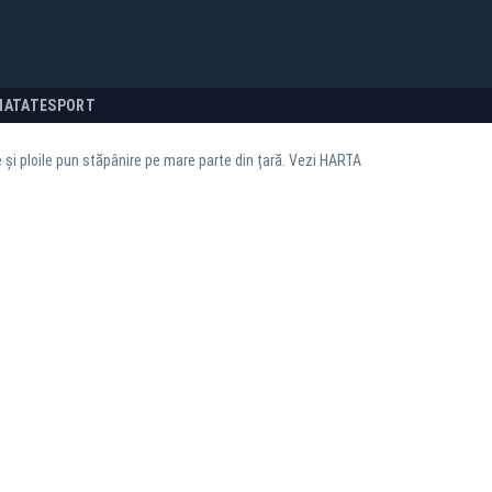
NATATE
SPORT
e și ploile pun stăpânire pe mare parte din țară. Vezi HARTA