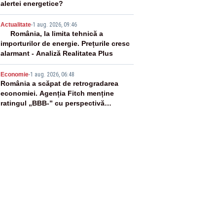
alertei energetice?
4
Actualitate
-
1 aug. 2026, 09:46
România, la limita tehnică a
importurilor de energie. Prețurile cresc
alarmant - Analiză Realitatea Plus
5
Economie
-
1 aug. 2026, 06:48
România a scăpat de retrogradarea
economiei. Agenția Fitch menține
ratingul „BBB-” cu perspectivă
negativă