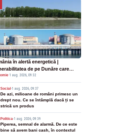
ânia în alertă energetică |
nerabilitatea de pe Dunăre care
omie
·
1 aug. 2026, 09:32
e în pericol Centrala Cernavodă era
oscută de pe vremea lui Ceaușescu
2
Social
-
1 aug. 2026, 09:37
De azi, milioane de români primesc un
drept nou. Ce se întâmplă dacă ți se
strică un produs
3
Politica
-
1 aug. 2026, 09:39
Piperea, semnal de alarmă. De ce este
bine să avem bani cash, în contextul