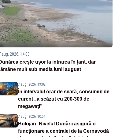
7 aug. 2026, 14:03
Dunărea crește ușor la intrarea în țară, dar
rămâne mult sub media lunii august
7 aug. 2026, 13:02
În intervalul orar de seară, consumul de
curent „a scăzut cu 200-300 de
megawați”
7 aug. 2026, 10:51
Bolojan: Nivelul Dunării asigură o
funcționare a centralei de la Cernavodă