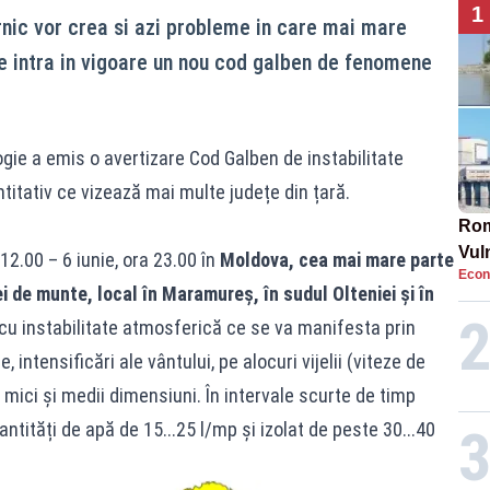
1
ernic vor crea si azi probleme in care mai mare
re intra in vigoare un nou cod galben de fenomene
gie a emis o avertizare Cod Galben de instabilitate
itativ ce vizează mai multe județe din țară.
Rom
Vul
 12.00 – 6 iunie, ora 23.00 în
Moldova, cea mai mare parte
Econ
pun
ei de munte, local în Maramureș, în sudul Olteniei și în
cun
 cu instabilitate atmosferică ce se va manifesta prin
 intensificări ale vântului, pe alocuri vijelii (viteze de
 mici și medii dimensiuni. În intervale scurte de timp
antități de apă de 15...25 l/mp și izolat de peste 30...40