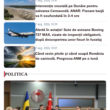
7 aug. 2026, 10:47
Intervenție crucială pe Dunăre pentru
salvarea Cernavodă. ANAR: Fiecare barjă
va fi scufundată în 3-4 ore
7 aug. 2026, 10:39
Alertă în aviație! Sute de avioane Boeing
737 MAX, vizate de inspecții obligatorii,
după descoperirea unor fisuri în fuselaj
7 aug. 2026, 10:01
Când revin ploile și când scapă România
de caniculă. Prognoza ANM pe o lună
POLITICA