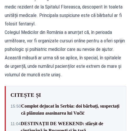
medic rezident de la Spitalul Floreasca, descoperit în toaleta
unității medicale. Principala suspiciune este că bărbatul ar fi
folosit fentanyl.
Colegiul Medicilor din România a anunțat că, în perioada
următoare, vor fi organizate cursuri online pentru a oferi sprijin
psihologic și psihiatric medicilor care au nevoie de ajutor.
Această măsură ar urma să se aplice, în special, în spitalele
de urgență, unde numărul pacienților este extrem de mare și
volumul de muncă este uriaș.
CITEȘTE ȘI
Complot dejucat în Serbia: doi bărbați, suspectați
15:50
că plănuiau asasinarea lui Vučić
DESTINAȚII DE WEEKEND: sfârșit de
11:04
săptămână în București și în țară