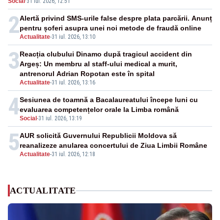
Social
·
31 iul. 2026, 12:51
2
Alertă privind SMS-urile false despre plata parcării. Anunț
pentru șoferi asupra unei noi metode de fraudă online
Actualitate
-
31 iul. 2026, 13:10
3
Reacția clubului Dinamo după tragicul accident din
Argeș: Un membru al staff-ului medical a murit,
antrenorul Adrian Ropotan este în spital
Actualitate
-
31 iul. 2026, 13:16
4
Sesiunea de toamnă a Bacalaureatului începe luni cu
evaluarea competențelor orale la Limba română
Social
-
31 iul. 2026, 13:19
5
AUR solicită Guvernului Republicii Moldova să
reanalizeze anularea concertului de Ziua Limbii Române
Actualitate
-
31 iul. 2026, 12:18
ACTUALITATE