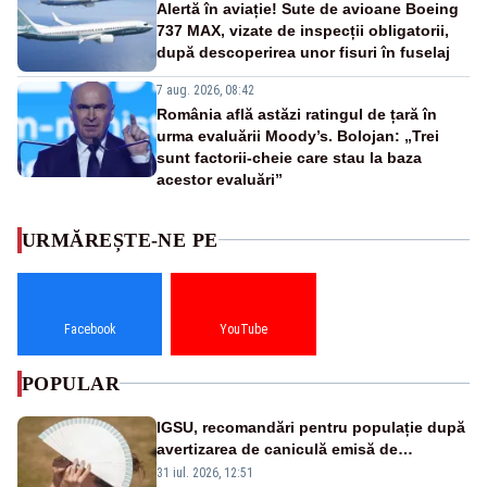
Alertă în aviație! Sute de avioane Boeing
737 MAX, vizate de inspecții obligatorii,
după descoperirea unor fisuri în fuselaj
7 aug. 2026, 08:42
România află astăzi ratingul de țară în
urma evaluării Moody’s. Bolojan: „Trei
sunt factorii-cheie care stau la baza
acestor evaluări”
URMĂREȘTE-NE PE
Facebook
YouTube
POPULAR
IGSU, recomandări pentru populație după
avertizarea de caniculă emisă de
meteorologi
31 iul. 2026, 12:51