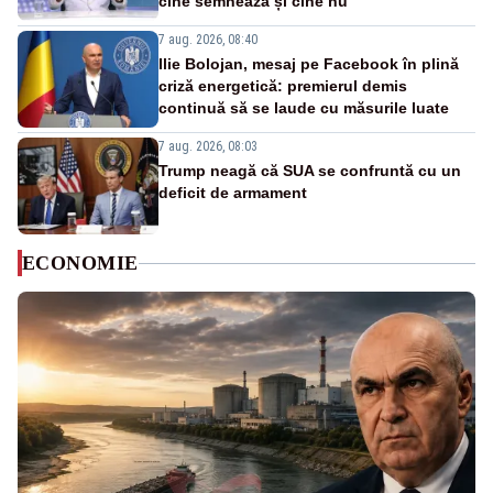
cine semnează și cine nu”
7 aug. 2026, 08:40
Ilie Bolojan, mesaj pe Facebook în plină
criză energetică: premierul demis
continuă să se laude cu măsurile luate
7 aug. 2026, 08:03
Trump neagă că SUA se confruntă cu un
deficit de armament
ECONOMIE