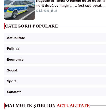
Tragedie în Timiș! O femeie de 36 de ani a
murit după ce mașina i-a fost spulberată
de tren
30 iul. 2026, 15:36
CATEGORII POPULARE
Actualitate
Politica
Economie
Social
Sport
Sanatate
MAI MULTE ȘTIRI DIN
ACTUALITATE