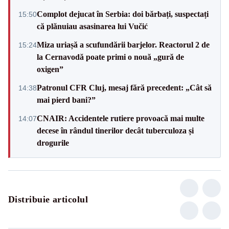
Complot dejucat în Serbia: doi bărbați, suspectați
15:50
că plănuiau asasinarea lui Vučić
Miza uriașă a scufundării barjelor. Reactorul 2 de
15:24
la Cernavodă poate primi o nouă „gură de
oxigen”
Patronul CFR Cluj, mesaj fără precedent: „Cât să
14:38
mai pierd bani?”
CNAIR: Accidentele rutiere provoacă mai multe
14:07
decese în rândul tinerilor decât tuberculoza și
drogurile
Distribuie articolul