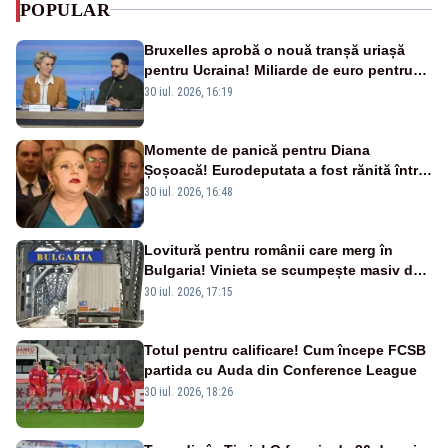
POPULAR
Bruxelles aprobă o nouă tranșă uriașă
pentru Ucraina! Miliarde de euro pentru
armament și apărare
30 iul. 2026, 16:19
Momente de panică pentru Diana
Șoșoacă! Eurodeputata a fost rănită într-
un accident rutier
30 iul. 2026, 16:48
Lovitură pentru românii care merg în
Bulgaria! Vinieta se scumpește masiv de
la 1 august
30 iul. 2026, 17:15
Totul pentru calificare! Cum începe FCSB
partida cu Auda din Conference League
30 iul. 2026, 18:26