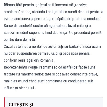
Rămas fără permis, șoferul ar fi încercat să „rezolve
problema” pe loc, oferindu-i polițistului o sumă de bani pentru a
evita sancțiunea și pentru a-și recăpăta dreptul de a conduce.
Surse din anchetă susțin că agentul a refuzat mita și a
sesizat imediat superiorii, fiind declanșată o procedură penală
pentru dare de mită.
Cazul este instrumentat de autorități, iar bărbatul riscă acum
nu doar suspendarea permisului, ci și pedeapsă penală,
conform legislației din România.
Reprezentanții Poliției reamintesc că astfel de fapte sunt
tratate cu maximă seriozitate și pot avea consecințe grave,
mai ales atunci când sunt combinate cu conducerea sub
influența alcoolului.
CITEȘTE ȘI