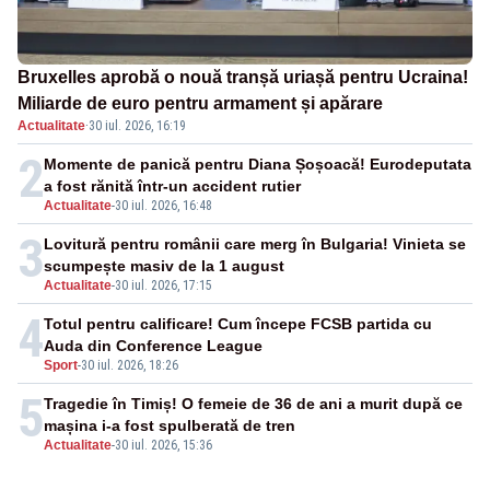
Bruxelles aprobă o nouă tranșă uriașă pentru Ucraina!
Miliarde de euro pentru armament și apărare
Actualitate
·
30 iul. 2026, 16:19
2
Momente de panică pentru Diana Șoșoacă! Eurodeputata
a fost rănită într-un accident rutier
Actualitate
-
30 iul. 2026, 16:48
3
Lovitură pentru românii care merg în Bulgaria! Vinieta se
scumpește masiv de la 1 august
Actualitate
-
30 iul. 2026, 17:15
4
Totul pentru calificare! Cum începe FCSB partida cu
Auda din Conference League
Sport
-
30 iul. 2026, 18:26
5
Tragedie în Timiș! O femeie de 36 de ani a murit după ce
mașina i-a fost spulberată de tren
Actualitate
-
30 iul. 2026, 15:36