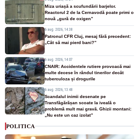
Miza uriașă a scufundării barjelor.
Reactorul 2 de la Cernavodă poate primi o
nouă „gură de oxigen”
6 aug. 2026, 14:38
Patronul CFR Cluj, mesaj fără precedent:
„Cât să mai pierd bani?”
6 aug. 2026, 14:07
CNAIR: Accidentele rutiere provoacă mai
multe decese în rândul tinerilor decât
tuberculoza și drogurile
6 aug. 2026, 13:48
Scandalul inimii desenate pe
Transfăgărășan scoate la iveală o
problemă mult mai gravă. Ghizii montani:
„Nu este un caz izolat”
POLITICA