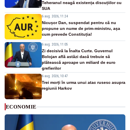
Teheranul neagă existența discuțiilor cu
SUA
6 aug. 2026, 11:24
Nicușor Dan, suspendat pentru că nu
propune un nume de prim-ministru, așa
cum prevede Constituția!
6 aug. 2026, 11:05
Zi decisivă la Înalta Curte. Guvernul
Bolojan află astăzi dacă trebuie să
plătească aproape un miliard de euro
grefierilor
6 aug. 2026, 10:47
Trei morți în urma unui atac rusesc asupra
regiunii Harkov
ECONOMIE