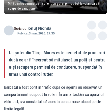
Mită pentru permis: cât a oferit un șofer prins băut la volan ca să
scape de sancțiune
Ionuț Nichita
Scris de
Publicat:
3 mar. 2026, 17:35
Un șofer din Târgu Mureș este cercetat de procurori
după ce ar fi încercat să mituiască un polițist pentru
a-și recupera permisul de conducere, suspendat în
urma unui control rutier.
Bărbatul a fost oprit în trafic după ce agenții au observat un
comportament suspect la volan. În urma testării cu aparatul
etilotest, s-a constatat că acesta consumase alcool peste
limita legală.