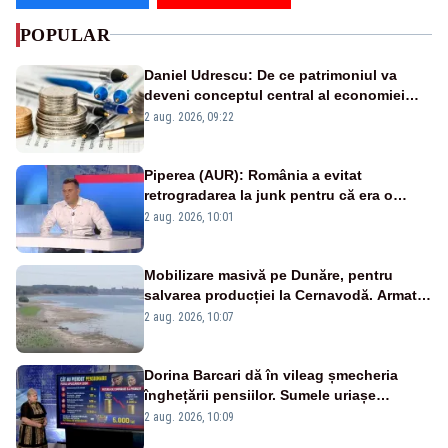
POPULAR
Daniel Udrescu: De ce patrimoniul va
deveni conceptul central al economiei
viitoare?
2 aug. 2026, 09:22
Piperea (AUR): România a evitat
retrogradarea la junk pentru că era o
catastrofă pentru bănci și fondurile de
2 aug. 2026, 10:01
pensii
Mobilizare masivă pe Dunăre, pentru
salvarea producției la Cernavodă. Armata
va detona o stâncă și va devia apa
2 aug. 2026, 10:07
fluviului - IMAGINI AERIENE
Dorina Barcari dă în vileag șmecheria
înghețării pensiilor. Sumele uriașe
pierdute de fiecare român
2 aug. 2026, 10:09