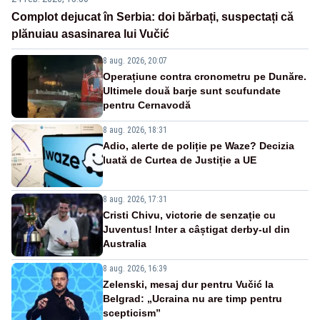
Complot dejucat în Serbia: doi bărbați, suspectați că
plănuiau asasinarea lui Vučić
8 aug. 2026, 20:07
Operațiune contra cronometru pe Dunăre.
Ultimele două barje sunt scufundate
pentru Cernavodă
8 aug. 2026, 18:31
Adio, alerte de poliție pe Waze? Decizia
luată de Curtea de Justiție a UE
8 aug. 2026, 17:31
Cristi Chivu, victorie de senzație cu
Juventus! Inter a câștigat derby-ul din
Australia
8 aug. 2026, 16:39
Zelenski, mesaj dur pentru Vučić la
Belgrad: „Ucraina nu are timp pentru
scepticism”