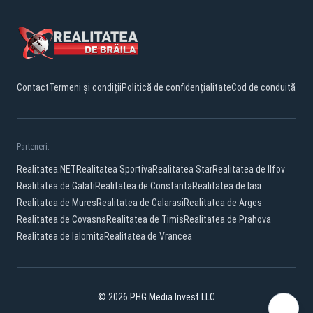
Contact
Termeni și condiții
Politică de confidențialitate
Cod de conduită
Parteneri:
Realitatea.NET
Realitatea Sportiva
Realitatea Star
Realitatea de Ilfov
Realitatea de Galati
Realitatea de Constanta
Realitatea de Iasi
Realitatea de Mures
Realitatea de Calarasi
Realitatea de Arges
Realitatea de Covasna
Realitatea de Timis
Realitatea de Prahova
Realitatea de Ialomita
Realitatea de Vrancea
© 2026 PHG Media Invest LLC
Facebook
YouTube