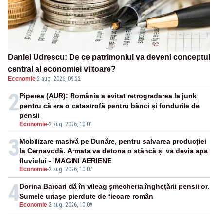
Daniel Udrescu: De ce patrimoniul va deveni conceptul
central al economiei viitoare?
Economie
·
2 aug. 2026, 09:22
2
Piperea (AUR): România a evitat retrogradarea la junk
pentru că era o catastrofă pentru bănci și fondurile de
pensii
Economie
-
2 aug. 2026, 10:01
3
Mobilizare masivă pe Dunăre, pentru salvarea producției
la Cernavodă. Armata va detona o stâncă și va devia apa
fluviului - IMAGINI AERIENE
Economie
-
2 aug. 2026, 10:07
4
Dorina Barcari dă în vileag șmecheria înghețării pensiilor.
Sumele uriașe pierdute de fiecare român
Economie
-
2 aug. 2026, 10:09