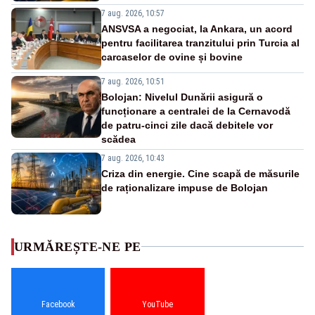
7 aug. 2026, 10:57
ANSVSA a negociat, la Ankara, un acord
pentru facilitarea tranzitului prin Turcia al
carcaselor de ovine și bovine
7 aug. 2026, 10:51
Bolojan: Nivelul Dunării asigură o
funcționare a centralei de la Cernavodă
de patru-cinci zile dacă debitele vor
scădea
7 aug. 2026, 10:43
Criza din energie. Cine scapă de măsurile
de raționalizare impuse de Bolojan
URMĂREȘTE-NE PE
Facebook
YouTube