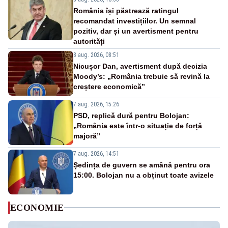
România își păstrează ratingul
recomandat investițiilor. Un semnal
pozitiv, dar și un avertisment pentru
autorități
8 aug. 2026, 08:51
Nicușor Dan, avertisment după decizia
Moody’s: „România trebuie să revină la
creștere economică”
7 aug. 2026, 15:26
PSD, replică dură pentru Bolojan:
„România este într-o situație de forță
majoră”
7 aug. 2026, 14:51
Ședința de guvern se amână pentru ora
15:00. Bolojan nu a obținut toate avizele
ECONOMIE