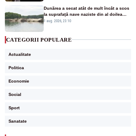
Dunărea a secat atât de mult încât a scos
la suprafață nave naziste din al doilea
război mondial
1 aug. 2026, 23:10
CATEGORII POPULARE
Actualitate
Politica
Economie
Social
Sport
Sanatate