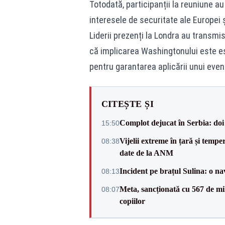
Totodată, participanții la reuniune au
interesele de securitate ale Europei ș
Liderii prezenți la Londra au transmis
că implicarea Washingtonului este es
pentru garantarea aplicării unui even
CITEȘTE ȘI
Complot dejucat în Serbia: doi 
15:50
Vijelii extreme în țară și tempe
08:38
date de la ANM
Incident pe brațul Sulina: o na
08:13
Meta, sancționată cu 567 de mil
08:07
copiilor