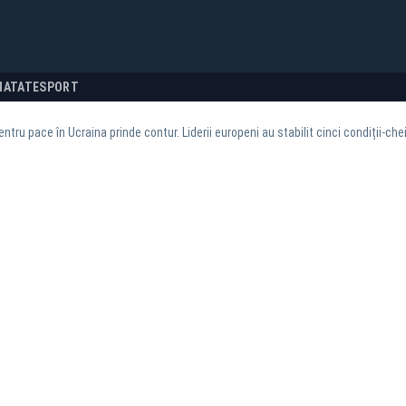
NATATE
SPORT
entru pace în Ucraina prinde contur. Liderii europeni au stabilit cinci condiții-ch