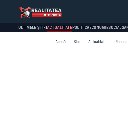
ULTIMELE ȘTIRI
ACTUALITATE
POLITICA
ECONOMIE
SOCIAL
SA
Acasă
Știri
Actualitate
Planul p