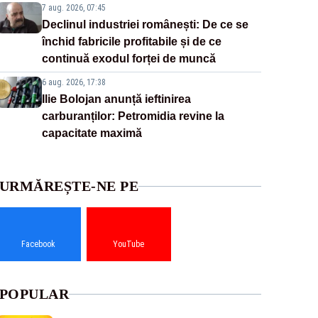
7 aug. 2026, 07:45
Declinul industriei românești: De ce se
închid fabricile profitabile și de ce
continuă exodul forței de muncă
6 aug. 2026, 17:38
Ilie Bolojan anunță ieftinirea
carburanților: Petromidia revine la
capacitate maximă
URMĂREȘTE-NE PE
Facebook
YouTube
POPULAR