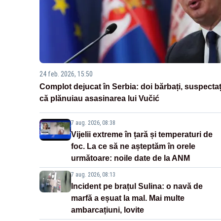
24 feb. 2026, 15:50
Complot dejucat în Serbia: doi bărbați, suspectaț
că plănuiau asasinarea lui Vučić
7 aug. 2026, 08:38
Vijelii extreme în țară și temperaturi de
foc. La ce să ne așteptăm în orele
următoare: noile date de la ANM
7 aug. 2026, 08:13
Incident pe brațul Sulina: o navă de
marfă a eșuat la mal. Mai multe
ambarcațiuni, lovite