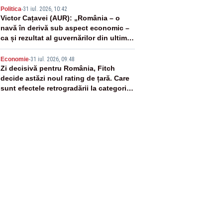
4
Politica
-
31 iul. 2026, 10:42
Victor Cațavei (AUR): „România – o
navă în derivă sub aspect economic –
ca și rezultat al guvernărilor din ultimii
36 de ani”
5
Economie
-
31 iul. 2026, 09:48
Zi decisivă pentru România, Fitch
decide astăzi noul rating de țară. Care
sunt efectele retrogradării la categoria
„junk”