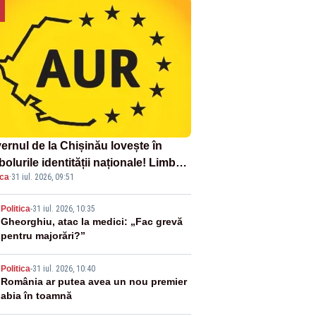
ernul de la Chișinău lovește în
olurile identității naționale! Limba
ica
·
31 iul. 2026, 09:51
ână nu se economisește! Limba
ână se sărbătorește!
2
Politica
-
31 iul. 2026, 10:35
Gheorghiu, atac la medici: „Fac grevă
pentru majorări?”
3
Politica
-
31 iul. 2026, 10:40
România ar putea avea un nou premier
abia în toamnă