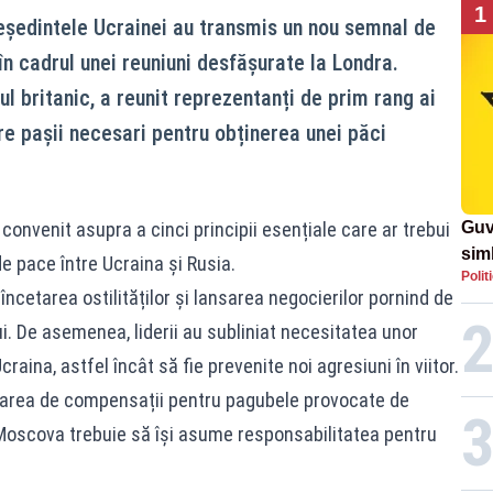
1
președintele Ucrainei au transmis un nou semnal de
 în cadrul unei reuniuni desfășurate la Londra.
ul britanic, a reunit reprezentanți de prim rang ai
re pașii necesari pentru obținerea unei păci
 convenit asupra a cinci principii esențiale care ar trebui
Guv
simb
e pace între Ucraina și Rusia.
Polit
rom
 încetarea ostilităților și lansarea negocierilor pornind de
rom
lui. De asemenea, liderii au subliniat necesitatea unor
raina, astfel încât să fie prevenite noi agresiuni în viitor.
darea de compensații pentru pagubele provocate de
ă Moscova trebuie să își asume responsabilitatea pentru