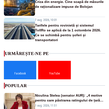
Criza din energie. Cine scapă de măsurile
de raționalizare impuse de Bolojan
7 aug. 2026, 10:01
Tarifele pentru rovinietă și sistemul
TollRo se aplică de la 1 octombrie 2026.
Ce se schimbă pentru șoferi și
transportatori
URMĂREȘTE-NE PE
Facebook
YouTube
POPULAR
Niculina Stelea (senator AUR): „4 motive
pentru care păstrarea ratingului de țară
nu este o reușită pentru Guvernul
1 aug. 2026, 11:51