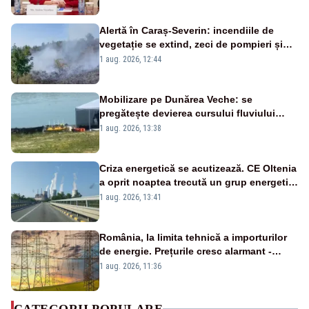
Bolojan”
Alertă în Caraș-Severin: incendiile de
vegetație se extind, zeci de pompieri și
silvicultori se luptă cu flăcările - VIDEO
1 aug. 2026, 12:44
Mobilizare pe Dunărea Veche: se
pregătește devierea cursului fluviului
către Cernavodă – VIDEO
1 aug. 2026, 13:38
Criza energetică se acutizează. CE Oltenia
a oprit noaptea trecută un grup energetic
de la Rovinari
1 aug. 2026, 13:41
România, la limita tehnică a importurilor
de energie. Prețurile cresc alarmant -
Analiză Realitatea Plus
1 aug. 2026, 11:36
CATEGORII POPULARE