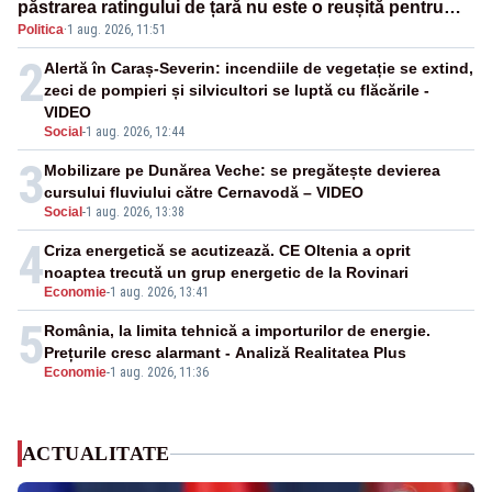
păstrarea ratingului de țară nu este o reușită pentru
Politica
·
1 aug. 2026, 11:51
Guvernul Bolojan”
2
Alertă în Caraș-Severin: incendiile de vegetație se extind,
zeci de pompieri și silvicultori se luptă cu flăcările -
VIDEO
Social
-
1 aug. 2026, 12:44
3
Mobilizare pe Dunărea Veche: se pregătește devierea
cursului fluviului către Cernavodă – VIDEO
Social
-
1 aug. 2026, 13:38
4
Criza energetică se acutizează. CE Oltenia a oprit
noaptea trecută un grup energetic de la Rovinari
Economie
-
1 aug. 2026, 13:41
5
România, la limita tehnică a importurilor de energie.
Prețurile cresc alarmant - Analiză Realitatea Plus
Economie
-
1 aug. 2026, 11:36
ACTUALITATE