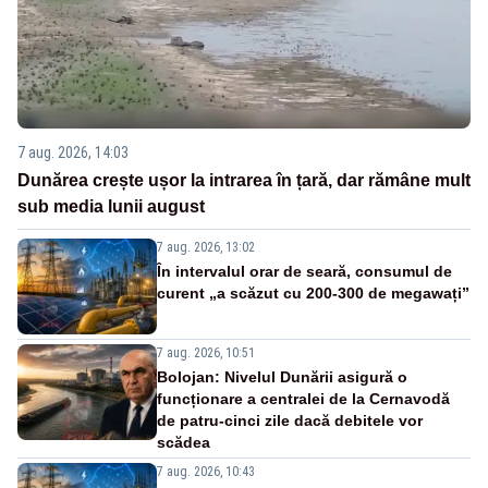
7 aug. 2026, 14:03
Dunărea crește ușor la intrarea în țară, dar rămâne mult
sub media lunii august
7 aug. 2026, 13:02
În intervalul orar de seară, consumul de
curent „a scăzut cu 200-300 de megawați”
7 aug. 2026, 10:51
Bolojan: Nivelul Dunării asigură o
funcționare a centralei de la Cernavodă
de patru-cinci zile dacă debitele vor
scădea
7 aug. 2026, 10:43