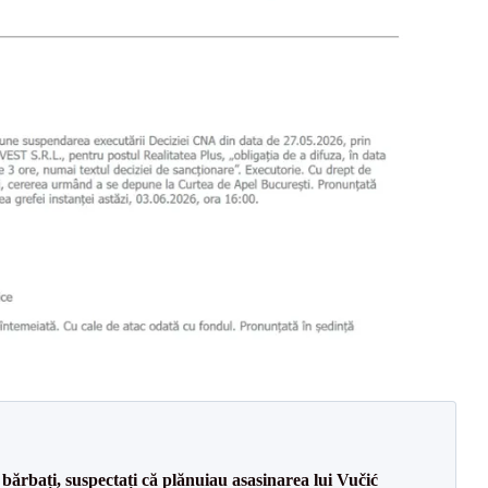
bărbați, suspectați că plănuiau asasinarea lui Vučić