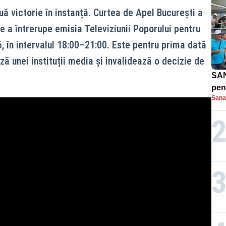
ă victorie în instanță. Curtea de Apel București a
e a întrerupe emisia Televiziunii Poporului pentru
26, în intervalul 18:00–21:00. Este pentru prima dată
ă unei instituții media și invalidează o decizie de
SAN
pent
Sana
proi