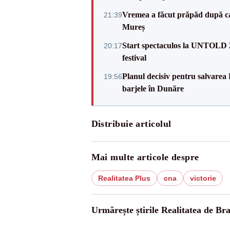
Vremea a făcut prăpăd după cani
21:39
Mureș
Start spectaculos la UNTOLD 20
20:17
festival
Planul decisiv pentru salvarea
19:56
barjele în Dunăre
Distribuie articolul
Mai multe articole despre
Realitatea Plus
cna
victorie
Urmărește știrile Realitatea de Bra