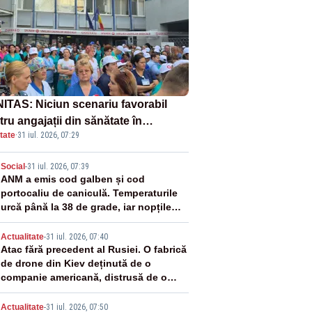
ITAS: Niciun scenariu favorabil
ru angajații din sănătate în
tate
·
31 iul. 2026, 07:29
ectul Legii salarizării
2
Social
-
31 iul. 2026, 07:39
ANM a emis cod galben și cod
portocaliu de caniculă. Temperaturile
urcă până la 38 de grade, iar nopțile
devin tropicale
3
Actualitate
-
31 iul. 2026, 07:40
Atac fără precedent al Rusiei. O fabrică
de drone din Kiev deținută de o
companie americană, distrusă de o
rachetă rusească
Actualitate
-
31 iul. 2026, 07:50