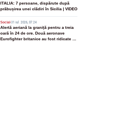
4
ITALIA: 7 persoane, dispărute după
prăbușirea unei clădiri în Sicilia | VIDEO
5
Social
-
31 iul. 2026, 07:24
Alertă aeriană la graniță pentru a treia
oară în 24 de ore. Două aeronave
Eurofighter britanice au fost ridicate de
la sol