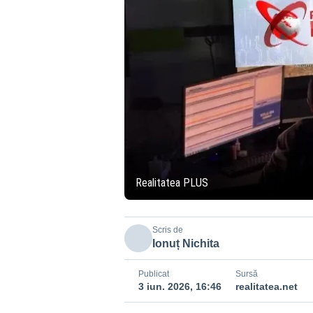
Realitatea PLUS
Scris de
Ionuț Nichita
Publicat
Sursă
3 iun. 2026, 16:46
realitatea.net