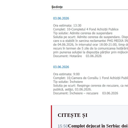
CITEȘTE ȘI
Complot dejucat în Serbia: doi 
15:50