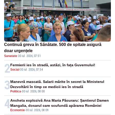
Continuă greva în Sănătate. 500 de spitale asigură
doar urgențele
Sanatate
·
30 iul. 2026, 07:51
2
Fermierii ies în stradă, astăzi, în fața Guvernului!
Social
-
30 iul. 2026, 07:54
3
Manevră mascată. Salarii mărite în secret la Ministerul
Dezvoltării în timp ce medicii ies în stradă
Politica
-
30 iul. 2026, 08:00
4
Ancheta explozivă Ana Maria Păcuraru: Șantierul Damen
Mangalia, dosarul care scufundă apărarea României
Economie
-
30 iul. 2026, 08:09