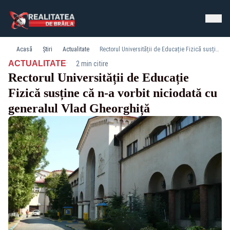
Acasă
Știri
Actualitate
Rectorul Universității de Educație Fizică susține că n-a vorbit niciodată cu generalul Vlad Gheorghiță
·
ACTUALITATE
2 min citire
Rectorul Universității de Educație
Fizică susține că n-a vorbit niciodată cu
generalul Vlad Gheorghiță