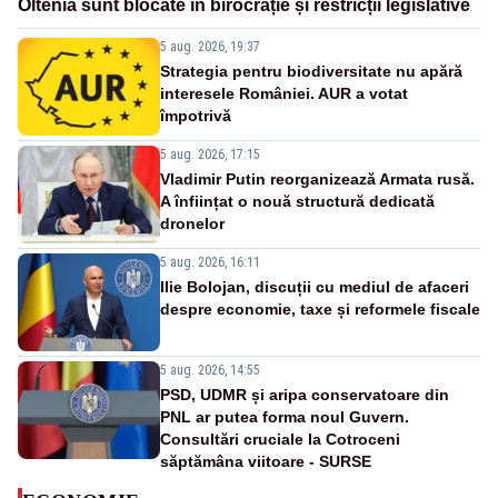
Oltenia sunt blocate în birocrație și restricții legislative
5 aug. 2026, 19:37
Strategia pentru biodiversitate nu apără
interesele României. AUR a votat
împotrivă
5 aug. 2026, 17:15
Vladimir Putin reorganizează Armata rusă.
A înființat o nouă structură dedicată
dronelor
5 aug. 2026, 16:11
Ilie Bolojan, discuții cu mediul de afaceri
despre economie, taxe și reformele fiscale
5 aug. 2026, 14:55
PSD, UDMR și aripa conservatoare din
PNL ar putea forma noul Guvern.
Consultări cruciale la Cotroceni
săptămâna viitoare - SURSE