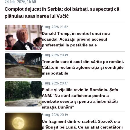
24 feb. 2026, 15:50
Complot dejucat în Serbia: doi bărbați, suspectați că
plănuiau asasinarea lui Vučić
5 aug. 2026, 21:52
Donald Trump, în centrul unui nou
scandal. Acuzații privind accesul
preferențial la postările sale
5 aug. 2026, 20:49
Trenurile care îi scot din sărite pe români.
Călătorii reclamă aglomerația și condițiile
insuportabile
5 aug. 2026, 20:47
Ploile și vijeliile revin în România. Șefa
ANM:”Nu sunt suficiente pentru a
combate seceta și pentru a îmbunătăți
situația Dunării”
5 aug. 2026, 20:19
Un fragment dintr-o rachetă SpaceX s-a
prăbușit pe Lună. Ce au aflat cercetătorii