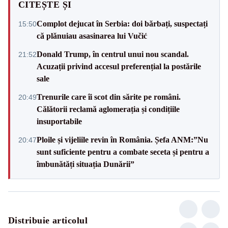
CITEȘTE ȘI
Complot dejucat în Serbia: doi bărbați, suspectați
15:50
că plănuiau asasinarea lui Vučić
Donald Trump, în centrul unui nou scandal.
21:52
Acuzații privind accesul preferențial la postările
sale
Trenurile care îi scot din sărite pe români.
20:49
Călătorii reclamă aglomerația și condițiile
insuportabile
Ploile și vijeliile revin în România. Șefa ANM:”Nu
20:47
sunt suficiente pentru a combate seceta și pentru a
îmbunătăți situația Dunării”
Distribuie articolul