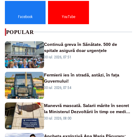
Facebook
YouTube
POPULAR
Continuă greva în Sănătate. 500 de
spitale asigură doar urgențele
30 iul. 2026, 07:51
Fermierii ies în stradă, astăzi, în fața
Guvernului!
30 iul. 2026, 07:54
Manevră mascată. Salarii mărite în secret
la Ministerul Dezvoltării în timp ce medicii
ies în stradă
30 iul. 2026, 08:00
Ancheta explozivă Ana Maria Păcuraru: