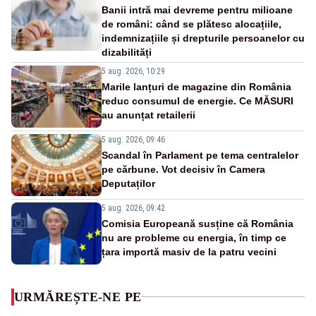
Banii intră mai devreme pentru milioane
de români: când se plătesc alocațiile,
indemnizațiile și drepturile persoanelor cu
dizabilități
5 aug. 2026, 10:29
Marile lanțuri de magazine din România
reduc consumul de energie. Ce MĂSURI
au anunțat retailerii
5 aug. 2026, 09:46
Scandal în Parlament pe tema centralelor
pe cărbune. Vot decisiv în Camera
Deputaților
5 aug. 2026, 09:42
Comisia Europeană susține că România
nu are probleme cu energia, în timp ce
țara importă masiv de la patru vecini
URMĂREȘTE-NE PE