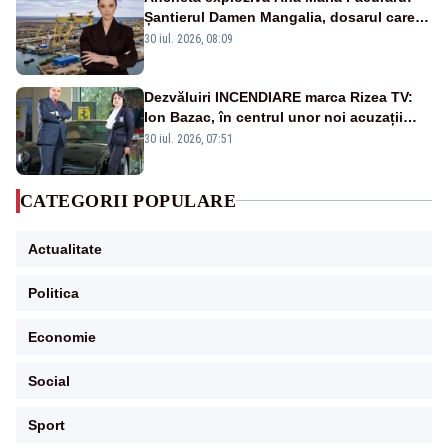
Șantierul Damen Mangalia, dosarul care
scufundă apărarea României
30 iul. 2026, 08:09
Dezvăluiri INCENDIARE marca Rizea TV:
Ion Bazac, în centrul unor noi acuzații
publice
30 iul. 2026, 07:51
CATEGORII POPULARE
Actualitate
Politica
Economie
Social
Sport