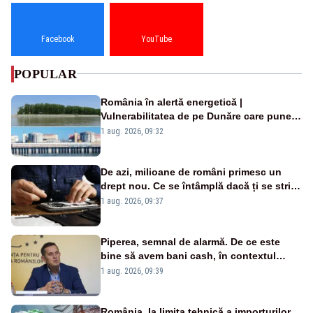
Facebook
YouTube
POPULAR
România în alertă energetică |
Vulnerabilitatea de pe Dunăre care pune
în pericol Centrala Cernavodă era
1 aug. 2026, 09:32
cunoscută de pe vremea lui Ceaușescu
De azi, milioane de români primesc un
drept nou. Ce se întâmplă dacă ți se strică
un produs
1 aug. 2026, 09:37
Piperea, semnal de alarmă. De ce este
bine să avem bani cash, în contextul
alertei energetice?
1 aug. 2026, 09:39
România, la limita tehnică a importurilor