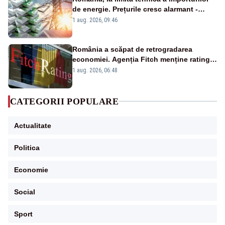
de energie. Prețurile cresc alarmant -
Analiză Realitatea Plus
1 aug. 2026, 09:46
România a scăpat de retrogradarea
economiei. Agenția Fitch menține ratingul
„BBB-” cu perspectivă negativă
1 aug. 2026, 06:48
CATEGORII POPULARE
Actualitate
Politica
Economie
Social
Sport