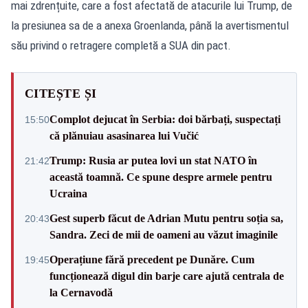
mai zdrențuite, care a fost afectată de atacurile lui Trump, de
la presiunea sa de a anexa Groenlanda, până la avertismentul
său privind o retragere completă a SUA din pact.
CITEȘTE ȘI
Complot dejucat în Serbia: doi bărbați, suspectați
15:50
că plănuiau asasinarea lui Vučić
Trump: Rusia ar putea lovi un stat NATO în
21:42
această toamnă. Ce spune despre armele pentru
Ucraina
Gest superb făcut de Adrian Mutu pentru soția sa,
20:43
Sandra. Zeci de mii de oameni au văzut imaginile
Operațiune fără precedent pe Dunăre. Cum
19:45
funcționează digul din barje care ajută centrala de
la Cernavodă