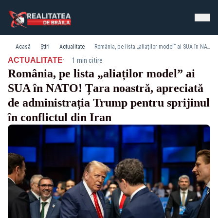
Acasă
Știri
Actualitate
România, pe lista „aliaților model” ai SUA în NATO! Țara noastră, apreciată de administrația Trump pentru sprijinul în conflictul din Iran
·
ACTUALITATE
1 min citire
România, pe lista „aliaților model” ai
SUA în NATO! Țara noastră, apreciată
de administrația Trump pentru sprijinul
în conflictul din Iran