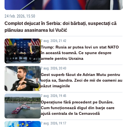
24 feb. 2026, 15:50
Complot dejucat în Serbia: doi bărbați, suspectați că
plănuiau asasinarea lui Vučić
7 aug. 2026, 21:42
Trump: Rusia ar putea lovi un stat NATO
în această toamnă. Ce spune despre
armele pentru Ucraina
7 aug. 2026, 20:43
Gest superb făcut de Adrian Mutu pentru
soția sa, Sandra. Zeci de mii de oameni au
văzut imaginile
7 aug. 2026, 19:45
Operațiune fără precedent pe Dunăre.
Cum funcționează digul din barje care
ajută centrala de la Cernavodă
7 aug. 2026, 19:17