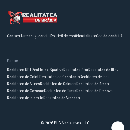
Contact
Termeni și condiții
Politică de confidențialitate
Cod de conduită
Parteneri:
Realitatea.NET
Realitatea Sportiva
Realitatea Star
Realitatea de Ilfov
Realitatea de Galati
Realitatea de Constanta
Realitatea de Iasi
Realitatea de Mures
Realitatea de Calarasi
Realitatea de Arges
Realitatea de Covasna
Realitatea de Timis
Realitatea de Prahova
Realitatea de Ialomita
Realitatea de Vrancea
© 2026 PHG Media Invest LLC
Facebook
YouTube