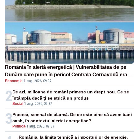
România în alertă energetică | Vulnerabilitatea de pe
Dunăre care pune în pericol Centrala Cernavodă era
Economie
·
1 aug. 2026, 09:32
cunoscută de pe vremea lui Ceaușescu
2
De azi, milioane de români primesc un drept nou. Ce se
întâmplă dacă ți se strică un produs
Social
-
1 aug. 2026, 09:37
3
Piperea, semnal de alarmă. De ce este bine să avem bani
cash, în contextul alertei energetice?
Politica
-
1 aug. 2026, 09:39
România, la limita tehnică a importurilor de energie.