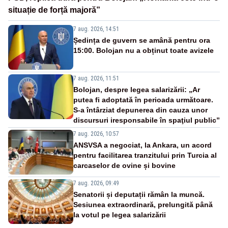
situație de forță majoră”
7 aug. 2026, 14:51
Ședința de guvern se amână pentru ora
15:00. Bolojan nu a obținut toate avizele
7 aug. 2026, 11:51
Bolojan, despre legea salarizării: „Ar
putea fi adoptată în perioada următoare.
S-a întârziat depunerea din cauza unor
discursuri iresponsabile în spaţiul public”
7 aug. 2026, 10:57
ANSVSA a negociat, la Ankara, un acord
pentru facilitarea tranzitului prin Turcia al
carcaselor de ovine și bovine
7 aug. 2026, 09:49
Senatorii și deputații rămân la muncă.
Sesiunea extraordinară, prelungită până
la votul pe legea salarizării