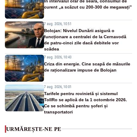
În intervalul orar de seară, consumul de
curent „a scăzut cu 200-300 de megawați”
7 aug. 2026, 10:51
Bolojan: Nivelul Dunării asigură o
funcționare a centralei de la Cernavodă
de patru-cinci zile dacă debitele vor
scădea
7 aug. 2026, 10:43
Criza din energie. Cine scapă de măsurile
de raționalizare impuse de Bolojan
7 aug. 2026, 10:01
Tarifele pentru rovinietă și sistemul
TollRo se aplică de la 1 octombrie 2026.
Ce se schimbă pentru șoferi și
transportatori
URMĂREȘTE-NE PE