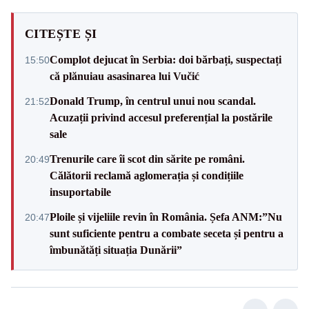
CITEȘTE ȘI
Complot dejucat în Serbia: doi bărbați, suspectați
15:50
că plănuiau asasinarea lui Vučić
Donald Trump, în centrul unui nou scandal.
21:52
Acuzații privind accesul preferențial la postările
sale
Trenurile care îi scot din sărite pe români.
20:49
Călătorii reclamă aglomerația și condițiile
insuportabile
Ploile și vijeliile revin în România. Șefa ANM:”Nu
20:47
sunt suficiente pentru a combate seceta și pentru a
îmbunătăți situația Dunării”