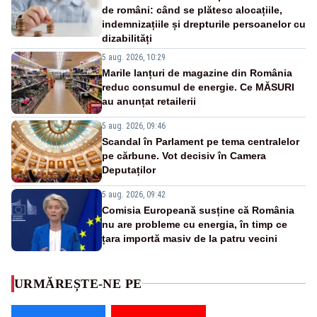
de români: când se plătesc alocațiile,
indemnizațiile și drepturile persoanelor cu
dizabilități
5 aug. 2026, 10:29
Marile lanțuri de magazine din România
reduc consumul de energie. Ce MĂSURI
au anunțat retailerii
5 aug. 2026, 09:46
Scandal în Parlament pe tema centralelor
pe cărbune. Vot decisiv în Camera
Deputaților
5 aug. 2026, 09:42
Comisia Europeană susține că România
nu are probleme cu energia, în timp ce
țara importă masiv de la patru vecini
URMĂREȘTE-NE PE