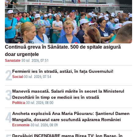
Continuă greva în Sănătate. 500 de spitale asigură
doar urgențele
Sanatate
·
30 iul. 2026, 07:51
2
Fermierii ies în stradă, astăzi, în fața Guvernului!
Social
-
30 iul. 2026, 07:54
3
Manevră mascată. Salarii mărite în secret la Ministerul
Dezvoltării în timp ce medicii ies în stradă
Politica
-
30 iul. 2026, 08:00
4
Ancheta explozivă Ana Maria Păcuraru: Șantierul Damen
Mangalia, dosarul care scufundă apărarea României
Economie
-
30 iul. 2026, 08:09
Dezvăluiri INCENDIARE marca Rizea TV: Ion Bazac, în