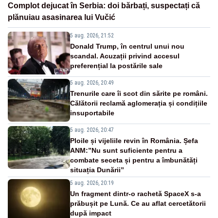
Complot dejucat în Serbia: doi bărbați, suspectați că
plănuiau asasinarea lui Vučić
5 aug. 2026, 21:52
Donald Trump, în centrul unui nou
scandal. Acuzații privind accesul
preferențial la postările sale
5 aug. 2026, 20:49
Trenurile care îi scot din sărite pe români.
Călătorii reclamă aglomerația și condițiile
insuportabile
5 aug. 2026, 20:47
Ploile și vijeliile revin în România. Șefa
ANM:”Nu sunt suficiente pentru a
combate seceta și pentru a îmbunătăți
situația Dunării”
5 aug. 2026, 20:19
Un fragment dintr-o rachetă SpaceX s-a
prăbușit pe Lună. Ce au aflat cercetătorii
după impact