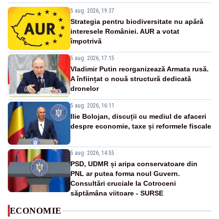
5 aug. 2026, 19:37
Strategia pentru biodiversitate nu apără
interesele României. AUR a votat
împotrivă
5 aug. 2026, 17:15
Vladimir Putin reorganizează Armata rusă.
A înființat o nouă structură dedicată
dronelor
5 aug. 2026, 16:11
Ilie Bolojan, discuții cu mediul de afaceri
despre economie, taxe și reformele fiscale
5 aug. 2026, 14:55
PSD, UDMR și aripa conservatoare din
PNL ar putea forma noul Guvern.
Consultări cruciale la Cotroceni
săptămâna viitoare - SURSE
ECONOMIE