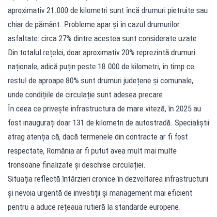
aproximativ 21.000 de kilometri sunt încă drumuri pietruite sau
chiar de pământ. Probleme apar și în cazul drumurilor
asfaltate: circa 27% dintre acestea sunt considerate uzate.
Din totalul rețelei, doar aproximativ 20% reprezintă drumuri
naționale, adică puțin peste 18.000 de kilometri, în timp ce
restul de aproape 80% sunt drumuri județene și comunale,
unde condițiile de circulație sunt adesea precare.
În ceea ce privește infrastructura de mare viteză, în 2025 au
fost inaugurați doar 131 de kilometri de autostradă. Specialiștii
atrag atenția că, dacă termenele din contracte ar fi fost
respectate, România ar fi putut avea mult mai multe
tronsoane finalizate și deschise circulației.
Situația reflectă întârzieri cronice în dezvoltarea infrastructurii
și nevoia urgentă de investiții și management mai eficient
pentru a aduce rețeaua rutieră la standarde europene.