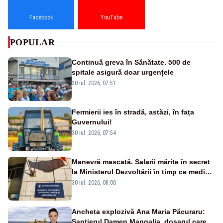
Facebook
YouTube
POPULAR
Continuă greva în Sănătate. 500 de
spitale asigură doar urgențele
30 iul. 2026, 07:51
Fermierii ies în stradă, astăzi, în fața
Guvernului!
30 iul. 2026, 07:54
Manevră mascată. Salarii mărite în secret
la Ministerul Dezvoltării în timp ce medicii
ies în stradă
30 iul. 2026, 08:00
Ancheta explozivă Ana Maria Păcuraru:
Șantierul Damen Mangalia, dosarul care