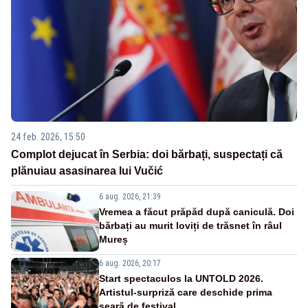
24 feb. 2026, 15:50
Complot dejucat în Serbia: doi bărbați, suspectați că
plănuiau asasinarea lui Vučić
6 aug. 2026, 21:39
Vremea a făcut prăpăd după caniculă. Doi
bărbați au murit loviți de trăsnet în râul
Mureș
6 aug. 2026, 20:17
Start spectaculos la UNTOLD 2026.
Artistul-surpriză care deschide prima
seară de festival