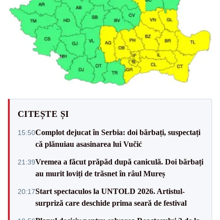
CITEȘTE ȘI
Complot dejucat în Serbia: doi bărbați, suspectați
15:50
că plănuiau asasinarea lui Vučić
Vremea a făcut prăpăd după caniculă. Doi bărbați
21:39
au murit loviți de trăsnet în râul Mureș
Start spectaculos la UNTOLD 2026. Artistul-
20:17
surpriză care deschide prima seară de festival