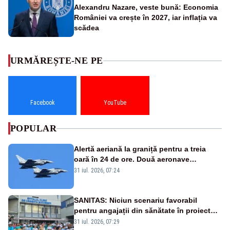
Alexandru Nazare, veste bună: Economia
României va crește în 2027, iar inflația va
scădea
URMĂREȘTE-NE PE
Facebook
YouTube
POPULAR
Alertă aeriană la graniță pentru a treia
oară în 24 de ore. Două aeronave
Eurofighter britanice au fost ridicate de la
31 iul. 2026, 07:24
sol
SANITAS: Niciun scenariu favorabil
pentru angajații din sănătate în proiectul
Legii salarizării
31 iul. 2026, 07:29