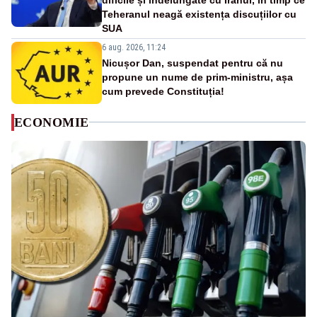
Teheranul neagă existența discuțiilor cu
SUA
6 aug. 2026, 11:24
Nicușor Dan, suspendat pentru că nu
propune un nume de prim-ministru, așa
cum prevede Constituția!
ECONOMIE