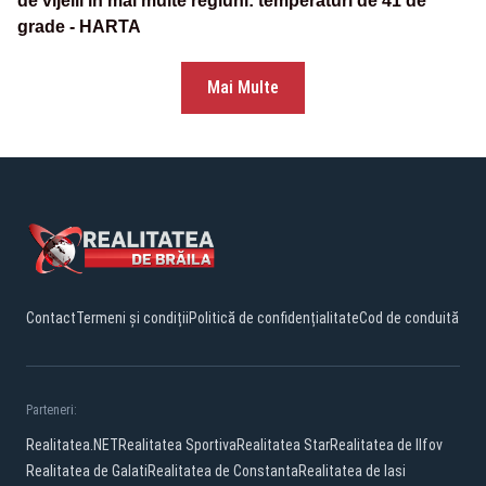
de vijelii în mai multe regiuni: temperaturi de 41 de
grade - HARTA
Mai Multe
Contact
Termeni și condiții
Politică de confidențialitate
Cod de conduită
Parteneri:
Realitatea.NET
Realitatea Sportiva
Realitatea Star
Realitatea de Ilfov
Realitatea de Galati
Realitatea de Constanta
Realitatea de Iasi