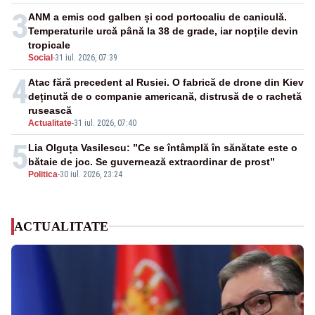
3
ANM a emis cod galben și cod portocaliu de caniculă.
Temperaturile urcă până la 38 de grade, iar nopțile devin
tropicale
Social
-
31 iul. 2026, 07:39
4
Atac fără precedent al Rusiei. O fabrică de drone din Kiev
deținută de o companie americană, distrusă de o rachetă
rusească
Actualitate
-
31 iul. 2026, 07:40
5
Lia Olguța Vasilescu: ”Ce se întâmplă în sănătate este o
bătaie de joc. Se guvernează extraordinar de prost”
Politica
-
30 iul. 2026, 23:24
ACTUALITATE