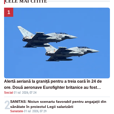
CELE MAI CITITE
1
Alertă aeriană la graniță pentru a treia oară în 24 de
ore. Două aeronave Eurofighter britanice au fost
Social
·
31 iul. 2026, 07:24
ridicate de la sol
2
SANITAS: Niciun scenariu favorabil pentru angajații din
sănătate în proiectul Legii salarizării
Sanatate
-
31 iul. 2026, 07:29