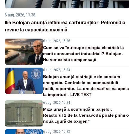
6 aug. 2026, 17:38
Ilie Bolojan anunță ieftinirea carburanților: Petromidia
revine la capacitate maximă
6 aug. 2026, 15:36
Cum se va întrerupe energia electrică la
marii consumatori industriali? Bolojan:
Nu vor exista compensații
6 aug. 2026, 15:33
Bolojan anunță restricțiile de consum
energetic. Centralele pe combustibili
fosili, repornite. La ore de vârf se va apela
la importuri - LIVE TEXT
6 aug. 2026, 15:24
Miza uriașă a scufundării barjelor.
Reactorul 2 de la Cernavodă poate primi o
nouă „gură de oxigen”
6 aug. 2026, 15:23