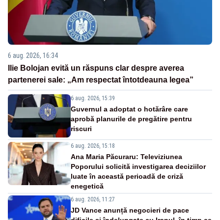
6 aug. 2026, 16:34
Ilie Bolojan evită un răspuns clar despre averea
partenerei sale: „Am respectat întotdeauna legea”
6 aug. 2026, 15:39
Guvernul a adoptat o hotărâre care
aprobă planurile de pregătire pentru
riscuri
6 aug. 2026, 15:18
Ana Maria Păcuraru: Televiziunea
Poporului solicită investigarea deciziilor
luate în această perioadă de criză
enegetică
6 aug. 2026, 11:27
JD Vance anunță negocieri de pace
dificile și îndelungate cu Iranul, în timp ce