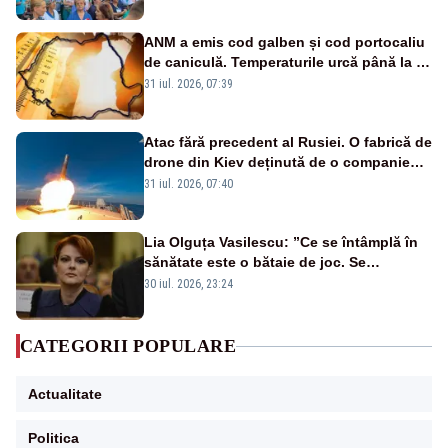
ANM a emis cod galben și cod portocaliu
de caniculă. Temperaturile urcă până la 38
de grade, iar nopțile devin tropicale
31 iul. 2026, 07:39
Atac fără precedent al Rusiei. O fabrică de
drone din Kiev deținută de o companie
americană, distrusă de o rachetă
31 iul. 2026, 07:40
rusească
Lia Olguța Vasilescu: ”Ce se întâmplă în
sănătate este o bătaie de joc. Se
guvernează extraordinar de prost”
30 iul. 2026, 23:24
CATEGORII POPULARE
Actualitate
Politica