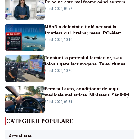
De ce ne este mai foame când suntem
obosiți?
30 iul. 2026, 09:52
MApN a detectat o țintă aeriană la
frontiera cu Ucraina; mesaj RO-Alert
transmis în județul Tulcea
30 iul. 2026, 10:16
Tensiuni la protestul fermierilor, s-au
folosit gaze lacrimogene. Televiziunea
Poporului face apel la calm – LIVE TEXT
30 iul. 2026, 10:20
Permisul auto, condiționat de reguli
medicale mai stricte. Ministerul Sănătății
propune schimbări majore
30 iul. 2026, 09:31
CATEGORII POPULARE
Actualitate