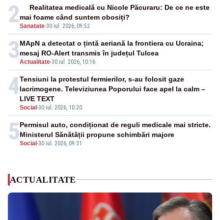
2
Realitatea medicală cu Nicole Păcuraru: De ce ne este
mai foame când suntem obosiți?
Sanatate
-
30 iul. 2026, 09:52
3
MApN a detectat o țintă aeriană la frontiera cu Ucraina;
mesaj RO-Alert transmis în județul Tulcea
Actualitate
-
30 iul. 2026, 10:16
4
Tensiuni la protestul fermierilor, s-au folosit gaze
lacrimogene. Televiziunea Poporului face apel la calm –
LIVE TEXT
Social
-
30 iul. 2026, 10:20
5
Permisul auto, condiționat de reguli medicale mai stricte.
Ministerul Sănătății propune schimbări majore
Social
-
30 iul. 2026, 09:31
ACTUALITATE