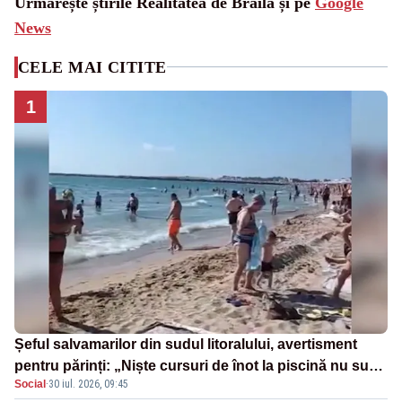
Urmărește știrile Realitatea de Braila și pe
Google
News
CELE MAI CITITE
1
Șeful salvamarilor din sudul litoralului, avertisment
pentru părinți: „Niște cursuri de înot la piscină nu sunt
Social
·
30 iul. 2026, 09:45
suficiente”