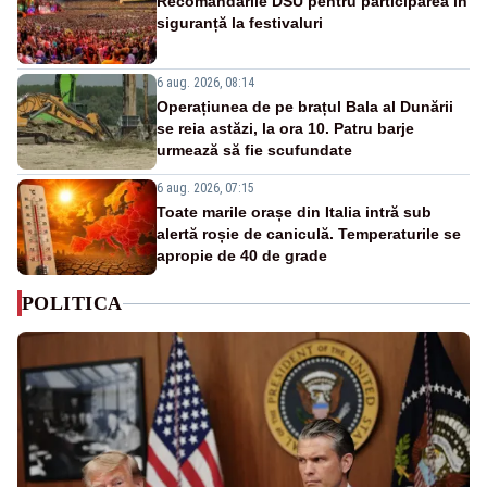
Recomandările DSU pentru participarea în
siguranță la festivaluri
6 aug. 2026, 08:14
Operațiunea de pe brațul Bala al Dunării
se reia astăzi, la ora 10. Patru barje
urmează să fie scufundate
6 aug. 2026, 07:15
Toate marile orașe din Italia intră sub
alertă roșie de caniculă. Temperaturile se
apropie de 40 de grade
POLITICA