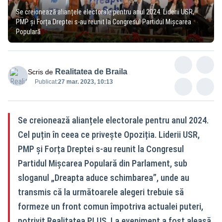
Se creionează alianțele electorale pentru anul 2024. Liderii USR,
PMP și Forța Dreptei s-au reunit la Congresul Partidul Mișcarea
Populară
Realitatea de Braila
Scris de
Publicat:
27 mar. 2023, 10:13
Se creionează alianțele electorale pentru anul 2024.
Cel puțin în ceea ce privește Opoziția. Liderii USR,
PMP și Forța Dreptei s-au reunit la Congresul
Partidul Mișcarea Populară din Parlament, sub
sloganul „Dreapta aduce schimbarea”, unde au
transmis că la următoarele alegeri trebuie să
formeze un front comun împotriva actualei puteri,
potrivit Realitatea PLUS. La eveniment a fost aleasă