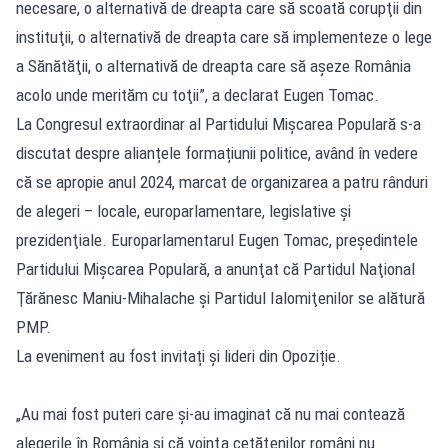
necesare, o alternativă de dreapta care să scoată corupţii din
instituţii, o alternativă de dreapta care să implementeze o lege
a Sănătăţii, o alternativă de dreapta care să aşeze România
acolo unde merităm cu toţii”, a declarat Eugen Tomac.
La Congresul extraordinar al Partidului Mişcarea Populară s-a
discutat despre alianțele formațiunii politice, având în vedere
că se apropie anul 2024, marcat de organizarea a patru rânduri
de alegeri – locale, europarlamentare, legislative şi
prezidenţiale. Europarlamentarul Eugen Tomac, preşedintele
Partidului Mişcarea Populară, a anunţat că Partidul Naţional
Ţărănesc Maniu-Mihalache şi Partidul Ialomiţenilor se alătură
PMP.
La eveniment au fost invitați și lideri din Opoziție.
„Au mai fost puteri care şi-au imaginat că nu mai contează
alegerile în România şi că voinţa cetăţenilor români nu