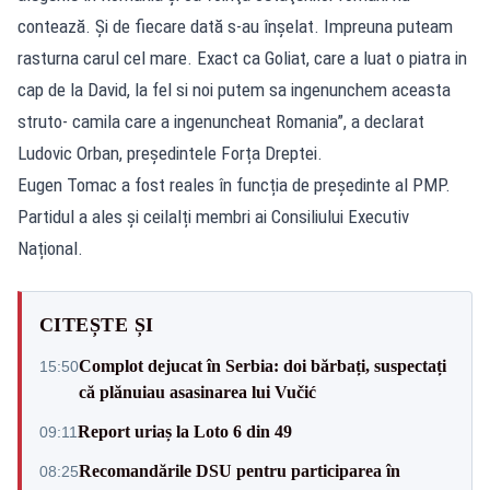
contează. Şi de fiecare dată s-au înşelat. Impreuna puteam
rasturna carul cel mare. Exact ca Goliat, care a luat o piatra in
cap de la David, la fel si noi putem sa ingenunchem aceasta
struto- camila care a ingenuncheat Romania”, a declarat
Ludovic Orban, președintele Forța Dreptei.
Eugen Tomac a fost reales în funcția de președinte al PMP.
Partidul a ales și ceilalți membri ai Consiliului Executiv
Național.
CITEȘTE ȘI
Complot dejucat în Serbia: doi bărbați, suspectați
15:50
că plănuiau asasinarea lui Vučić
Report uriaș la Loto 6 din 49
09:11
Recomandările DSU pentru participarea în
08:25