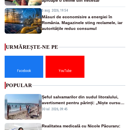
aproape o treime din necesar
5 aug. 2026, 19:54
Măsuri de economisire a energiei în
România. Magazinele sting reclamele, iar
autoritățile reduc consumul
URMĂREȘTE-NE PE
Facebook
YouTube
POPULAR
Șeful salvamarilor din sudul litoralului,
avertisment pentru părinți: „Niște cursuri
de înot la piscină nu sunt suficiente”
30 iul. 2026, 09:45
Realitatea medicală cu Nicole Păcuraru: