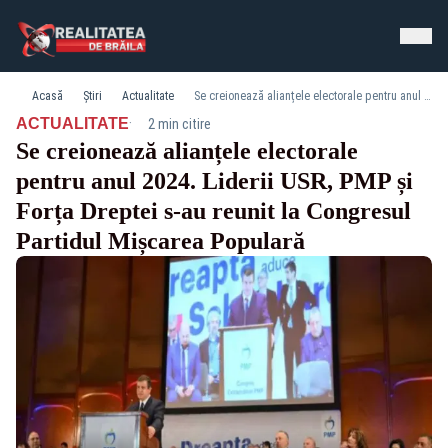
Acasă
Știri
Actualitate
Se creionează alianțele electorale pentru anul 2024. Liderii USR, PMP și Forța Dreptei s-au reunit la Congresul Partidul Mișcarea Populară
·
ACTUALITATE
2 min citire
Se creionează alianțele electorale
pentru anul 2024. Liderii USR, PMP și
Forța Dreptei s-au reunit la Congresul
Partidul Mișcarea Populară