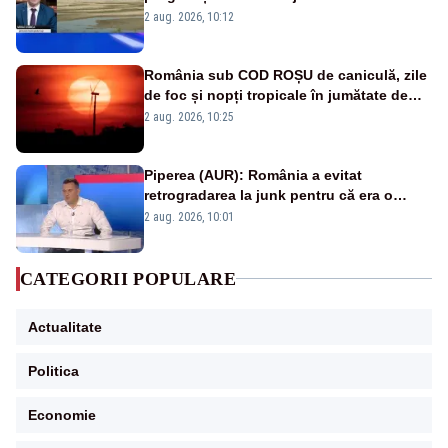
protejăm și natura, dar nu șținem omaneii
2 aug. 2026, 10:12
în stare permanentă de alertă
România sub COD ROȘU de caniculă, zile
de foc și nopți tropicale în jumătate de
țară
2 aug. 2026, 10:25
Piperea (AUR): România a evitat
retrogradarea la junk pentru că era o
catastrofă pentru bănci și fondurile de
2 aug. 2026, 10:01
pensii
CATEGORII POPULARE
Actualitate
Politica
Economie