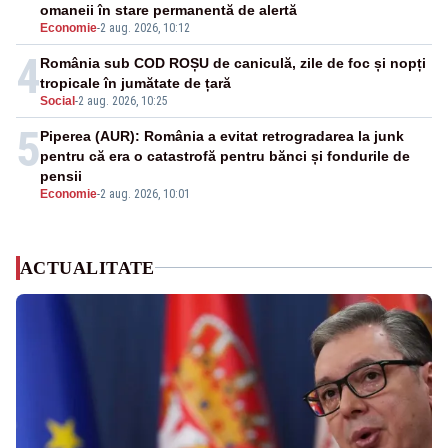
omaneii în stare permanentă de alertă
Economie
-
2 aug. 2026, 10:12
4
România sub COD ROȘU de caniculă, zile de foc și nopți
tropicale în jumătate de țară
Social
-
2 aug. 2026, 10:25
5
Piperea (AUR): România a evitat retrogradarea la junk
pentru că era o catastrofă pentru bănci și fondurile de
pensii
Economie
-
2 aug. 2026, 10:01
ACTUALITATE