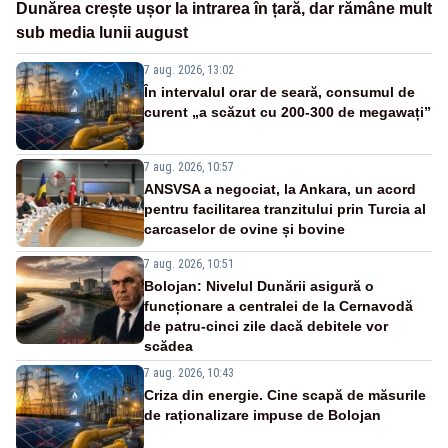
Dunărea crește ușor la intrarea în țară, dar rămâne mult
sub media lunii august
7 aug. 2026, 13:02
În intervalul orar de seară, consumul de
curent „a scăzut cu 200-300 de megawați”
7 aug. 2026, 10:57
ANSVSA a negociat, la Ankara, un acord
pentru facilitarea tranzitului prin Turcia al
carcaselor de ovine și bovine
7 aug. 2026, 10:51
Bolojan: Nivelul Dunării asigură o
funcționare a centralei de la Cernavodă
de patru-cinci zile dacă debitele vor
scădea
7 aug. 2026, 10:43
Criza din energie. Cine scapă de măsurile
de raționalizare impuse de Bolojan