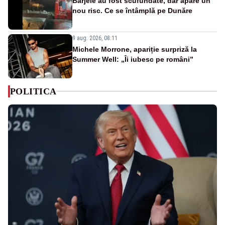
Barjele au fost scufundate, dar apare un
nou risc. Ce se întâmplă pe Dunăre
9 aug. 2026, 08:11
Michele Morrone, apariție surpriză la
Summer Well: „Îi iubesc pe români”
POLITICA