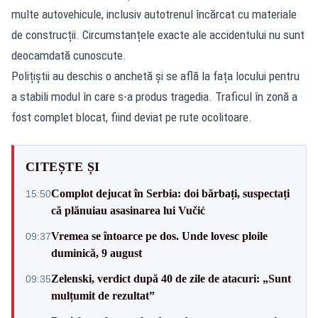
multe autovehicule, inclusiv autotrenul încărcat cu materiale
de construcții. Circumstanțele exacte ale accidentului nu sunt
deocamdată cunoscute.
Polițiștii au deschis o anchetă și se află la fața locului pentru
a stabili modul în care s-a produs tragedia. Traficul în zonă a
fost complet blocat, fiind deviat pe rute ocolitoare.
CITEȘTE ȘI
Complot dejucat în Serbia: doi bărbați, suspectați
15:50
că plănuiau asasinarea lui Vučić
Vremea se întoarce pe dos. Unde lovesc ploile
09:37
duminică, 9 august
Zelenski, verdict după 40 de zile de atacuri: „Sunt
09:35
mulțumit de rezultat”