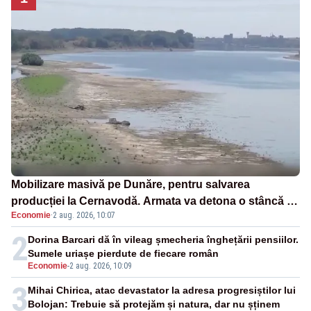
Mobilizare masivă pe Dunăre, pentru salvarea
producției la Cernavodă. Armata va detona o stâncă și
Economie
·
2 aug. 2026, 10:07
va devia apa fluviului - IMAGINI AERIENE
2
Dorina Barcari dă în vileag șmecheria înghețării pensiilor.
Sumele uriașe pierdute de fiecare român
Economie
-
2 aug. 2026, 10:09
3
Mihai Chirica, atac devastator la adresa progresiștilor lui
Bolojan: Trebuie să protejăm și natura, dar nu șținem