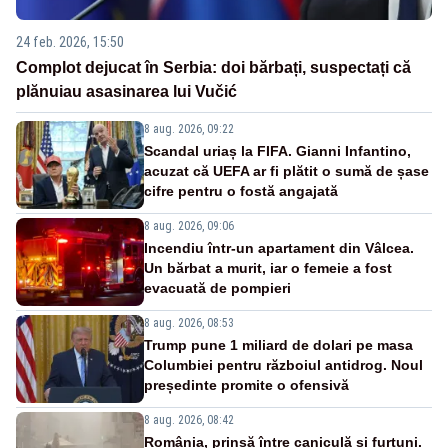
24 feb. 2026, 15:50
Complot dejucat în Serbia: doi bărbați, suspectați că
plănuiau asasinarea lui Vučić
8 aug. 2026, 09:22
Scandal uriaș la FIFA. Gianni Infantino,
acuzat că UEFA ar fi plătit o sumă de șase
cifre pentru o fostă angajată
8 aug. 2026, 09:06
Incendiu într-un apartament din Vâlcea.
Un bărbat a murit, iar o femeie a fost
evacuată de pompieri
8 aug. 2026, 08:53
Trump pune 1 miliard de dolari pe masa
Columbiei pentru războiul antidrog. Noul
președinte promite o ofensivă
8 aug. 2026, 08:42
România, prinsă între caniculă și furtuni.