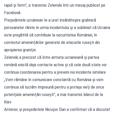
rapid şi ferm”, a transmis Zelenski într-un mesaj publicat pe
Facebook.
Preşedintele ucrainean le-a urat însănătoşire grabnică
persoanelor rănite în urma incidentului şi a subliniat că Ucraina
este pregătită să contribuie la securitatea României, în
contextul ameninţărilor generate de atacurile ruseşti din
apropierea graniţei.
Zelenski a precizat că între armata ucraineană şi partea
română există deja contacte active şi că cele două state vor
continua coordonarea pentru a preveni noi incidente similare.
„Vom rămâne în comunicare constantă cu România şi vom
continua să lucrăm împreună pentru a proteja vieţi de orice
potenţiale ameninţări ruseşti”, a mai transmis liderul de la
Kiev.
Anterior, şi preşedintele Nicuşor Dan a confirmat că a discutat