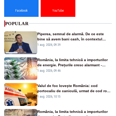
Facebook
YouTube
POPULAR
Piperea, semnal de alarmă. De ce este
bine să avem bani cash, în contextul
alertei energetice?
1 aug. 2026, 09:39
România, la limita tehnică a importurilor
de energie. Prețurile cresc alarmant -
Analiză Realitatea Plus
1 aug. 2026, 09:46
Valul de foc lovește România: cod
portocaliu de caniculă, urmat de cod roșu
duminică. Temperaturile urcă spre 40°C
1 aug. 2026, 10:15
România, la limita tehnică a importurilor