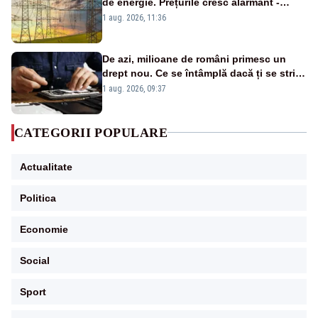
de energie. Prețurile cresc alarmant -
Analiză Realitatea Plus
1 aug. 2026, 11:36
De azi, milioane de români primesc un
drept nou. Ce se întâmplă dacă ți se strică
un produs
1 aug. 2026, 09:37
CATEGORII POPULARE
Actualitate
Politica
Economie
Social
Sport