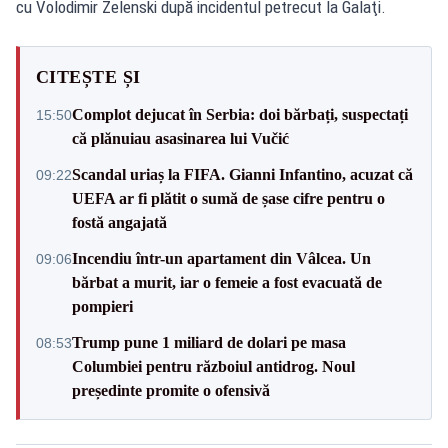
cu Volodimir Zelenski după incidentul petrecut la Galaţi.
CITEȘTE ȘI
Complot dejucat în Serbia: doi bărbați, suspectați
15:50
că plănuiau asasinarea lui Vučić
Scandal uriaș la FIFA. Gianni Infantino, acuzat că
09:22
UEFA ar fi plătit o sumă de șase cifre pentru o
fostă angajată
Incendiu într-un apartament din Vâlcea. Un
09:06
bărbat a murit, iar o femeie a fost evacuată de
pompieri
Trump pune 1 miliard de dolari pe masa
08:53
Columbiei pentru războiul antidrog. Noul
președinte promite o ofensivă