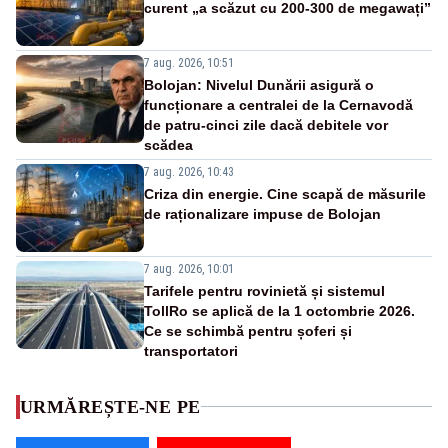
curent „a scăzut cu 200-300 de megawați”
7 aug. 2026, 10:51
Bolojan: Nivelul Dunării asigură o
funcționare a centralei de la Cernavodă
de patru-cinci zile dacă debitele vor
scădea
7 aug. 2026, 10:43
Criza din energie. Cine scapă de măsurile
de raționalizare impuse de Bolojan
7 aug. 2026, 10:01
Tarifele pentru rovinietă și sistemul
TollRo se aplică de la 1 octombrie 2026.
Ce se schimbă pentru șoferi și
transportatori
URMĂREȘTE-NE PE