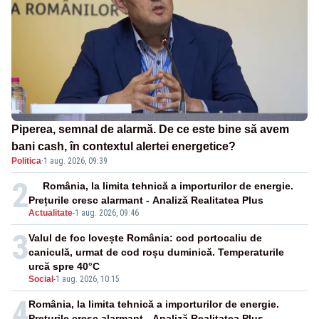
Piperea, semnal de alarmă. De ce este bine să avem
bani cash, în contextul alertei energetice?
Politica
·
1 aug. 2026, 09:39
2
România, la limita tehnică a importurilor de energie.
Prețurile cresc alarmant - Analiză Realitatea Plus
Actualitate
-
1 aug. 2026, 09:46
3
Valul de foc lovește România: cod portocaliu de
caniculă, urmat de cod roșu duminică. Temperaturile
urcă spre 40°C
Social
-
1 aug. 2026, 10:15
4
România, la limita tehnică a importurilor de energie.
Prețurile cresc alarmant - Analiză Realitatea Plus