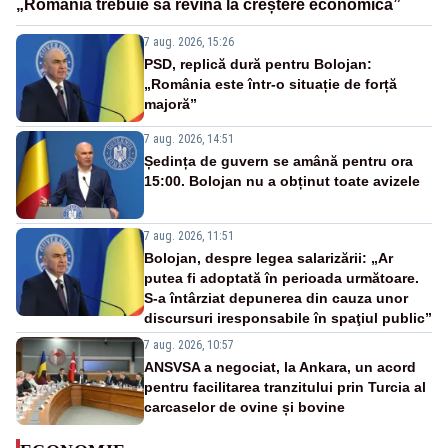
„România trebuie să revină la creștere economică”
7 aug. 2026, 15:26
PSD, replică dură pentru Bolojan:
„România este într-o situație de forță
majoră”
7 aug. 2026, 14:51
Ședința de guvern se amână pentru ora
15:00. Bolojan nu a obținut toate avizele
7 aug. 2026, 11:51
Bolojan, despre legea salarizării: „Ar
putea fi adoptată în perioada următoare.
S-a întârziat depunerea din cauza unor
discursuri iresponsabile în spaţiul public”
7 aug. 2026, 10:57
ANSVSA a negociat, la Ankara, un acord
pentru facilitarea tranzitului prin Turcia al
carcaselor de ovine și bovine