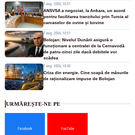
7 aug. 2026, 10:57
ANSVSA a negociat, la Ankara, un acord
pentru facilitarea tranzitului prin Turcia al
carcaselor de ovine și bovine
7 aug. 2026, 10:51
Bolojan: Nivelul Dunării asigură o
funcționare a centralei de la Cernavodă
de patru-cinci zile dacă debitele vor
scădea
7 aug. 2026, 10:43
Criza din energie. Cine scapă de măsurile
de raționalizare impuse de Bolojan
URMĂREȘTE-NE PE
Facebook
YouTube