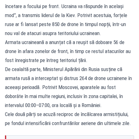
încetare a focului pe front. Ucraina va răspunde în același
mod”, a transmis liderul de la Kiev. Potrivit acestuia, forțele
ruse ar fi lansat peste 850 de drone în timpul nopții, într-un
nou val de atacuri asupra teritoriului ucrainean.
Armata ucraineană a anunțat că a reușit să doboare 56 de
drone în afara zonelor de front, în timp ce restul atacurilor au
fost înregistrate pe întreg teritoriul țării.
De cealaltă parte, Ministerul Apărării din Rusia susține că
armata rusă a interceptat și distrus 264 de drone ucrainene în
aceeași perioadă. Potrivit Moscovei, aparatele au fost
doborâte în mai multe regiuni, inclusiv în zona capitalei, în
intervalul 00:00–07:00, ora locală și a României.
Cele două părți se acuză reciproc de încălcarea armistițiului,
pe fondul intensificării confruntărilor aeriene din ultimele zile.