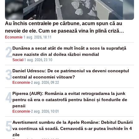
Au închis centralele pe cărbune, acum spun că au
nevoie de ele. Cum se pasează vina în plină criză
Economie
·
1 aug. 2026, 18:11
energetică
2
Dunărea a secat atât de mult încât a scos la suprafață
nave naziste din al doilea război mondial
Social
-
1 aug. 2026, 23:10
3
Daniel Udrescu: De ce patrimoniul va deveni conceptul
central al economiei viitoare?
Economie
-
2 aug. 2026, 09:22
4
Piperea (AUR): România a evitat retrogradarea la junk
pentru că era o catastrofă pentru bănci și fondurile de
pensii
Economie
-
2 aug. 2026, 10:01
5
Avertisment sumbru de la Apele Române: Debitul Dunării
va continua să scadă. Cernavodă s-ar putea închide în 4
zile