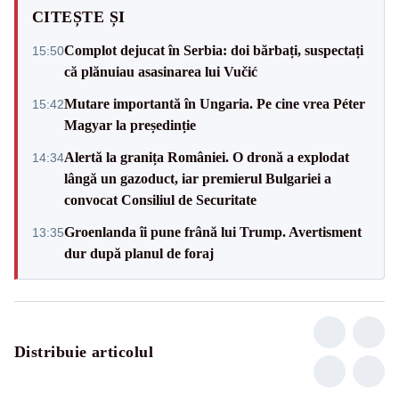
CITEȘTE ȘI
Complot dejucat în Serbia: doi bărbați, suspectați
15:50
că plănuiau asasinarea lui Vučić
Mutare importantă în Ungaria. Pe cine vrea Péter
15:42
Magyar la președinție
Alertă la granița României. O dronă a explodat
14:34
lângă un gazoduct, iar premierul Bulgariei a
convocat Consiliul de Securitate
Groenlanda îi pune frână lui Trump. Avertisment
13:35
dur după planul de foraj
Distribuie articolul