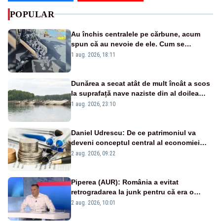
POPULAR
Au închis centralele pe cărbune, acum
spun că au nevoie de ele. Cum se
pasează vina în plină criză energetică
1 aug. 2026, 18:11
Dunărea a secat atât de mult încât a scos
la suprafață nave naziste din al doilea
război mondial
1 aug. 2026, 23:10
Daniel Udrescu: De ce patrimoniul va
deveni conceptul central al economiei
viitoare?
2 aug. 2026, 09:22
Piperea (AUR): România a evitat
retrogradarea la junk pentru că era o
catastrofă pentru bănci și fondurile de
2 aug. 2026, 10:01
pensii