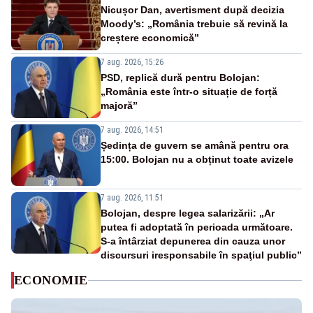
Nicușor Dan, avertisment după decizia
Moody’s: „România trebuie să revină la
creștere economică”
7 aug. 2026, 15:26
PSD, replică dură pentru Bolojan:
„România este într-o situație de forță
majoră”
7 aug. 2026, 14:51
Ședința de guvern se amână pentru ora
15:00. Bolojan nu a obținut toate avizele
7 aug. 2026, 11:51
Bolojan, despre legea salarizării: „Ar
putea fi adoptată în perioada următoare.
S-a întârziat depunerea din cauza unor
discursuri iresponsabile în spaţiul public”
ECONOMIE