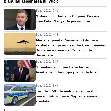
plănuiau asasinarea lui Vučić
8 aug. 2026, 15:42
Mutare importantă în Ungaria. Pe cine
vrea Péter Magyar la președinție
8 aug. 2026, 14:34
Alertă la granița României. O dronă a
explodat lângă un gazoduct, iar premierul
Bulgariei a convocat Consiliul de
Securitate
8 aug. 2026, 13:35
Groenlanda îi pune frână lui Trump.
Avertisment dur după planul de foraj
8 aug. 2026, 13:09
Furt de 1.500 de metri de cabluri din
parcuri fotovoltaice. Șapte persoane,
arestate