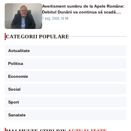
Avertisment sumbru de la Apele Române:
Debitul Dunării va continua să scadă.
Cernavodă s-ar putea închide în 4 zile
1 aug. 2026, 18:08
CATEGORII POPULARE
Actualitate
Politica
Economie
Social
Sport
Sanatate