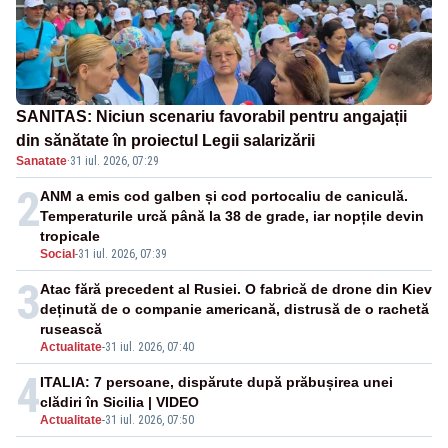
SANITAS: Niciun scenariu favorabil pentru angajații
din sănătate în proiectul Legii salarizării
Sanatate
·
31 iul. 2026, 07:29
2
ANM a emis cod galben și cod portocaliu de caniculă.
Temperaturile urcă până la 38 de grade, iar nopțile devin
tropicale
Social
-
31 iul. 2026, 07:39
3
Atac fără precedent al Rusiei. O fabrică de drone din Kiev
deținută de o companie americană, distrusă de o rachetă
rusească
Actualitate
-
31 iul. 2026, 07:40
4
ITALIA: 7 persoane, dispărute după prăbușirea unei
clădiri în Sicilia | VIDEO
Actualitate
-
31 iul. 2026, 07:50