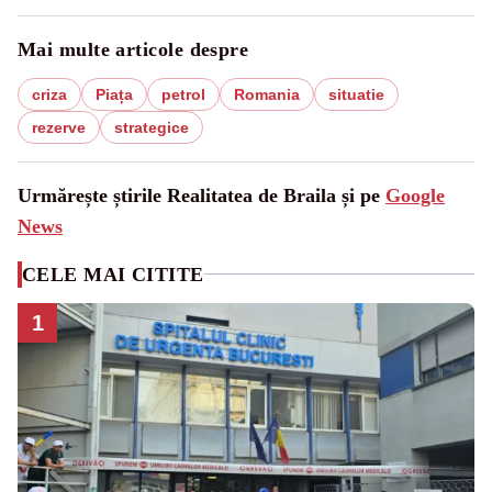
Mai multe articole despre
criza
Piața
petrol
Romania
situatie
rezerve
strategice
Urmărește știrile Realitatea de Braila și pe
Google
News
CELE MAI CITITE
1