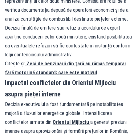
reprezentanți ai celor două ministere. Comisia are rolul de a
verifica documentația depusă de operatorii economici și de a
analiza cantitățile de combustibil destinate piețelor externe.
Decizia finală de emitere sau refuz a acordului de export
aparține conducerii celor două ministere, existând posibilitatea
ca eventualele refuzuri să fie contestate în instanță conform
legii contenciosului administrativ.
Citește și:
Zeci de benzinării din țară au rămas temporar
fără motorină standard: care este motivul
Impactul conflictelor din Orientul Mijlociu
asupra pieței interne
Decizia executivului a fost fundamentată pe instabilitatea
majoră a fluxurilor energetice globale. Intensificarea
conflictelor armate din
Orientul Mijlociu
a generat presiuni
imense asupra aprovizionării și formării prețurilor în România,