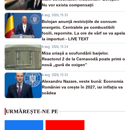
Nu vor exista compensații
6 aug. 2026, 15:33
Bolojan anunță restricțiile de consum
energetic. Centralele pe combustibili
fosili, repornite. La ore de vârf se va apela
la importuri - LIVE TEXT
6 aug. 2026, 15:24
Miza uriașă a scufundării barjelor.
Reactorul 2 de la Cernavodă poate primi o
nouă „gură de oxigen”
6 aug. 2026, 15:23
Alexandru Nazare, veste bună: Economia
României va crește în 2027, iar inflația va
scădea
URMĂREȘTE-NE PE