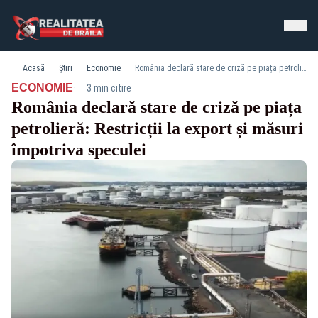
Acasă
Știri
Economie
România declară stare de criză pe piața petrolieră: Restricții la export și măsuri împotriva speculei
·
ECONOMIE
3 min citire
România declară stare de criză pe piața
petrolieră: Restricții la export și măsuri
împotriva speculei