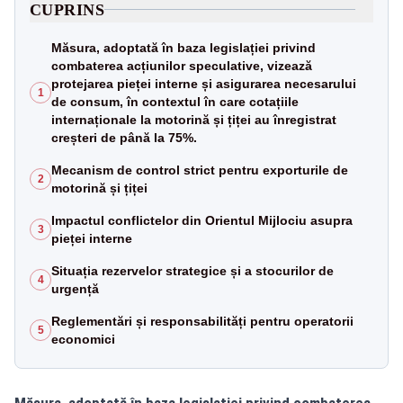
CUPRINS
Măsura, adoptată în baza legislației privind
combaterea acțiunilor speculative, vizează
protejarea pieței interne și asigurarea necesarului
1
de consum, în contextul în care cotațiile
internaționale la motorină și țiței au înregistrat
creșteri de până la 75%.
Mecanism de control strict pentru exporturile de
2
motorină și țiței
Impactul conflictelor din Orientul Mijlociu asupra
3
pieței interne
Situația rezervelor strategice și a stocurilor de
4
urgență
Reglementări și responsabilități pentru operatorii
5
economici
Măsura, adoptată în baza legislației privind combaterea