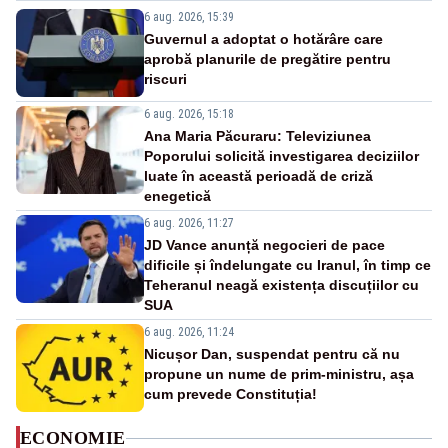
6 aug. 2026, 15:39
Guvernul a adoptat o hotărâre care
aprobă planurile de pregătire pentru
riscuri
6 aug. 2026, 15:18
Ana Maria Păcuraru: Televiziunea
Poporului solicită investigarea deciziilor
luate în această perioadă de criză
enegetică
6 aug. 2026, 11:27
JD Vance anunță negocieri de pace
dificile și îndelungate cu Iranul, în timp ce
Teheranul neagă existența discuțiilor cu
SUA
6 aug. 2026, 11:24
Nicușor Dan, suspendat pentru că nu
propune un nume de prim-ministru, așa
cum prevede Constituția!
ECONOMIE