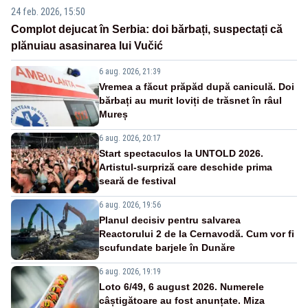
24 feb. 2026, 15:50
Complot dejucat în Serbia: doi bărbați, suspectați că
plănuiau asasinarea lui Vučić
6 aug. 2026, 21:39
Vremea a făcut prăpăd după caniculă. Doi
bărbați au murit loviți de trăsnet în râul
Mureș
6 aug. 2026, 20:17
Start spectaculos la UNTOLD 2026.
Artistul-surpriză care deschide prima
seară de festival
6 aug. 2026, 19:56
Planul decisiv pentru salvarea
Reactorului 2 de la Cernavodă. Cum vor fi
scufundate barjele în Dunăre
6 aug. 2026, 19:19
Loto 6/49, 6 august 2026. Numerele
câștigătoare au fost anunțate. Miza