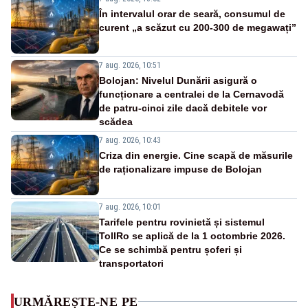
În intervalul orar de seară, consumul de
curent „a scăzut cu 200-300 de megawați”
7 aug. 2026, 10:51
Bolojan: Nivelul Dunării asigură o
funcționare a centralei de la Cernavodă
de patru-cinci zile dacă debitele vor
scădea
7 aug. 2026, 10:43
Criza din energie. Cine scapă de măsurile
de raționalizare impuse de Bolojan
7 aug. 2026, 10:01
Tarifele pentru rovinietă și sistemul
TollRo se aplică de la 1 octombrie 2026.
Ce se schimbă pentru șoferi și
transportatori
URMĂREȘTE-NE PE