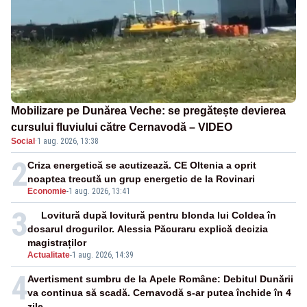
Mobilizare pe Dunărea Veche: se pregătește devierea
cursului fluviului către Cernavodă – VIDEO
Social
·
1 aug. 2026, 13:38
2
Criza energetică se acutizează. CE Oltenia a oprit
noaptea trecută un grup energetic de la Rovinari
Economie
-
1 aug. 2026, 13:41
3
Lovitură după lovitură pentru blonda lui Coldea în
dosarul drogurilor. Alessia Păcuraru explică decizia
magistraților
Actualitate
-
1 aug. 2026, 14:39
4
Avertisment sumbru de la Apele Române: Debitul Dunării
va continua să scadă. Cernavodă s-ar putea închide în 4
zile