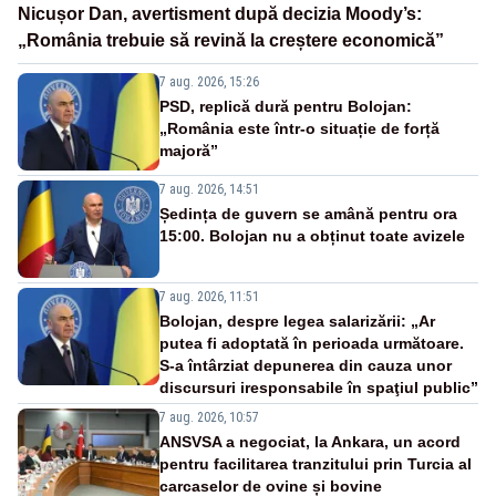
Nicușor Dan, avertisment după decizia Moody’s:
„România trebuie să revină la creștere economică”
7 aug. 2026, 15:26
PSD, replică dură pentru Bolojan:
„România este într-o situație de forță
majoră”
7 aug. 2026, 14:51
Ședința de guvern se amână pentru ora
15:00. Bolojan nu a obținut toate avizele
7 aug. 2026, 11:51
Bolojan, despre legea salarizării: „Ar
putea fi adoptată în perioada următoare.
S-a întârziat depunerea din cauza unor
discursuri iresponsabile în spaţiul public”
7 aug. 2026, 10:57
ANSVSA a negociat, la Ankara, un acord
pentru facilitarea tranzitului prin Turcia al
carcaselor de ovine și bovine