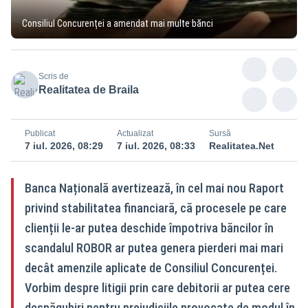
Consiliul Concurenței a amendat mai multe bănci
Scris de
Realitatea de Braila
Publicat
Actualizat
Sursă
7 iul. 2026, 08:29
7 iul. 2026, 08:33
Realitatea.Net
Banca Națională avertizează, în cel mai nou Raport
privind stabilitatea financiară, că procesele pe care
clienții le-ar putea deschide împotriva băncilor în
scandalul ROBOR ar putea genera pierderi mai mari
decât amenzile aplicate de Consiliul Concurenței.
Vorbim despre litigii prin care debitorii ar putea cere
despăgubiri pentru prejudiciile provocate de modul în