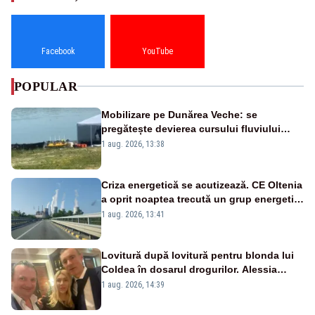
Facebook
YouTube
POPULAR
Mobilizare pe Dunărea Veche: se
pregătește devierea cursului fluviului
către Cernavodă – VIDEO
1 aug. 2026, 13:38
Criza energetică se acutizează. CE Oltenia
a oprit noaptea trecută un grup energetic
de la Rovinari
1 aug. 2026, 13:41
Lovitură după lovitură pentru blonda lui
Coldea în dosarul drogurilor. Alessia
Păcuraru explică decizia magistraților
1 aug. 2026, 14:39