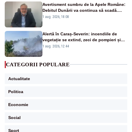
Avertisment sumbru de la Apele Române:
Debitul Dunării va continua să scadă.
Cernavodă s-ar putea închide în 4 zile
1 aug. 2026, 18:08
Alertă în Caraș-Severin: incendiile de
vegetație se extind, zeci de pompieri și
silvicultori se luptă cu flăcările - VIDEO
1 aug. 2026, 12:44
CATEGORII POPULARE
Actualitate
Politica
Economie
Social
Sport