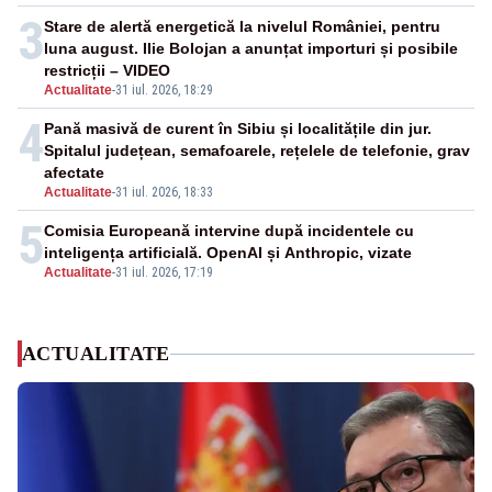
3
Stare de alertă energetică la nivelul României, pentru
luna august. Ilie Bolojan a anunțat importuri și posibile
restricții – VIDEO
Actualitate
-
31 iul. 2026, 18:29
4
Pană masivă de curent în Sibiu și localitățile din jur.
Spitalul județean, semafoarele, rețelele de telefonie, grav
afectate
Actualitate
-
31 iul. 2026, 18:33
5
Comisia Europeană intervine după incidentele cu
inteligența artificială. OpenAI și Anthropic, vizate
Actualitate
-
31 iul. 2026, 17:19
ACTUALITATE