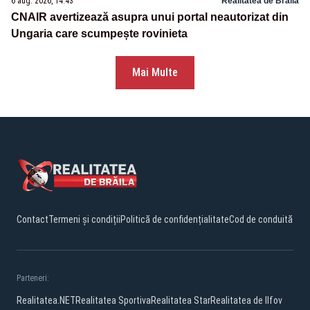
6 aug. 2026, 14:43
Realitatea de Braila
CNAIR avertizează asupra unui portal neautorizat din
Ungaria care scumpește rovinieta
Mai Multe
Contact
Termeni și condiții
Politică de confidențialitate
Cod de conduită
Parteneri:
Realitatea.NET
Realitatea Sportiva
Realitatea Star
Realitatea de Ilfov