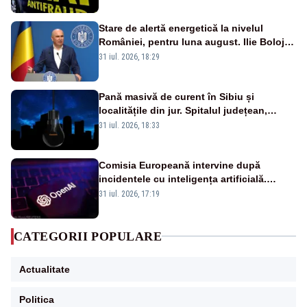
Stare de alertă energetică la nivelul
României, pentru luna august. Ilie Bolojan
a anunțat importuri și posibile restricții –
31 iul. 2026, 18:29
VIDEO
Pană masivă de curent în Sibiu și
localitățile din jur. Spitalul județean,
semafoarele, rețelele de telefonie, grav
31 iul. 2026, 18:33
afectate
Comisia Europeană intervine după
incidentele cu inteligența artificială.
OpenAI și Anthropic, vizate
31 iul. 2026, 17:19
CATEGORII POPULARE
Actualitate
Politica