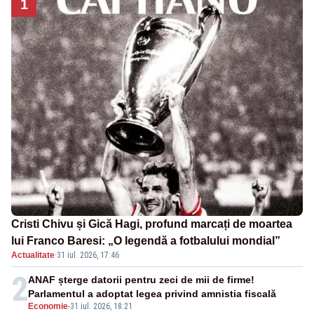
1
Cristi Chivu și Gică Hagi, profund marcați de moartea
lui Franco Baresi: „O legendă a fotbalului mondial”
Actualitate
·
31 iul. 2026, 17:46
2
ANAF șterge datorii pentru zeci de mii de firme!
Parlamentul a adoptat legea privind amnistia fiscală
Economie
-
31 iul. 2026, 18:21