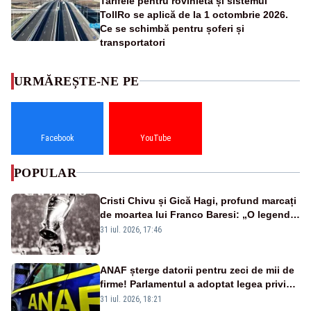
Tarifele pentru rovinietă și sistemul
TollRo se aplică de la 1 octombrie 2026.
Ce se schimbă pentru șoferi și
transportatori
URMĂREȘTE-NE PE
Facebook
YouTube
POPULAR
Cristi Chivu și Gică Hagi, profund marcați
de moartea lui Franco Baresi: „O legendă
a fotbalului mondial”
31 iul. 2026, 17:46
ANAF șterge datorii pentru zeci de mii de
firme! Parlamentul a adoptat legea privind
amnistia fiscală
31 iul. 2026, 18:21