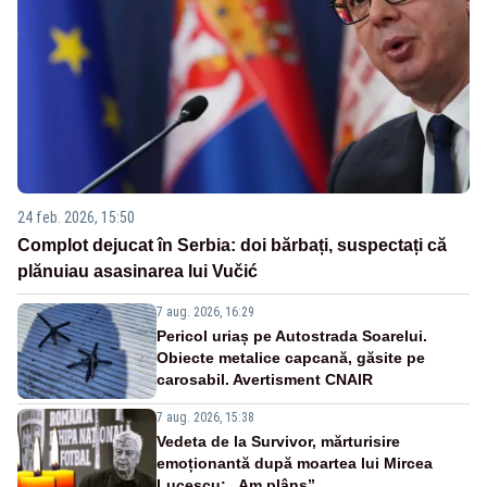
24 feb. 2026, 15:50
Complot dejucat în Serbia: doi bărbați, suspectați că
plănuiau asasinarea lui Vučić
7 aug. 2026, 16:29
Pericol uriaș pe Autostrada Soarelui.
Obiecte metalice capcană, găsite pe
carosabil. Avertisment CNAIR
7 aug. 2026, 15:38
Vedeta de la Survivor, mărturisire
emoționantă după moartea lui Mircea
Lucescu: „Am plâns”