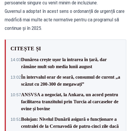
persoanele singure cu venit minim de incluziune.
Guvernul a adoptat în acest sens o ordonanță de urgență care
modifică mai multe acte normative pentru ca programul să
continue și în 2025.
CITEȘTE ȘI
Dunărea crește ușor la intrarea în țară, dar
14:03
rămâne mult sub media lunii august
În intervalul orar de seară, consumul de curent „a
13:02
scăzut cu 200-300 de megawați”
ANSVSA a negociat, la Ankara, un acord pentru
10:57
facilitarea tranzitului prin Turcia al carcaselor de
ovine și bovine
Bolojan: Nivelul Dunării asigură o funcționare a
10:51
centralei de la Cernavodă de patru-cinci zile dacă