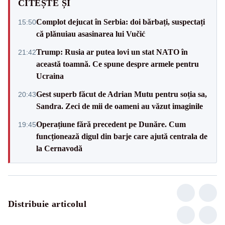
CITEȘTE ȘI
Complot dejucat în Serbia: doi bărbați, suspectați
15:50
că plănuiau asasinarea lui Vučić
Trump: Rusia ar putea lovi un stat NATO în
21:42
această toamnă. Ce spune despre armele pentru
Ucraina
Gest superb făcut de Adrian Mutu pentru soția sa,
20:43
Sandra. Zeci de mii de oameni au văzut imaginile
Operațiune fără precedent pe Dunăre. Cum
19:45
funcționează digul din barje care ajută centrala de
la Cernavodă
Distribuie articolul