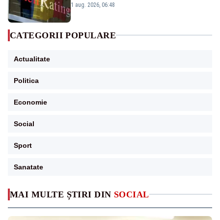
„BBB-” cu perspectivă negativă
1 aug. 2026, 06:48
CATEGORII POPULARE
Actualitate
Politica
Economie
Social
Sport
Sanatate
MAI MULTE ȘTIRI DIN
SOCIAL