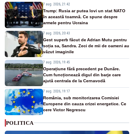
7 aug. 2026, 21:42
Trump: Rusia ar putea lovi un stat NATO
în această toamnă. Ce spune despre
armele pentru Ucraina
7 aug. 2026, 20:43
Gest superb făcut de Adrian Mutu pentru
soția sa, Sandra. Zeci de mii de oameni au
văzut imaginile
7 aug. 2026, 19:45
Operațiune fără precedent pe Dunăre.
Cum funcționează digul din barje care
ajută centrala de la Cernavodă
7 aug. 2026, 19:17
România, sub monitorizarea Comisiei
Europene din cauza crizei energetice. Ce
cere Victor Negrescu
POLITICA