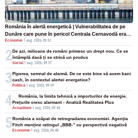
România în alertă energetică | Vulnerabilitatea de pe
Dunăre care pune în pericol Centrala Cernavodă era
Economie
·
1 aug. 2026, 09:32
cunoscută de pe vremea lui Ceaușescu
2
De azi, milioane de români primesc un drept nou. Ce se
întâmplă dacă ți se strică un produs
Social
-
1 aug. 2026, 09:37
3
Piperea, semnal de alarmă. De ce este bine să avem bani
cash, în contextul alertei energetice?
Politica
-
1 aug. 2026, 09:39
4
România, la limita tehnică a importurilor de energie.
Prețurile cresc alarmant - Analiză Realitatea Plus
Actualitate
-
1 aug. 2026, 09:46
5
România a scăpat de retrogradarea economiei. Agenția
Fitch menține ratingul „BBB-” cu perspectivă negativă
Economie
-
1 aug. 2026, 06:48