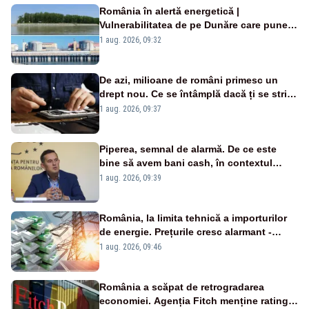
România în alertă energetică |
Vulnerabilitatea de pe Dunăre care pune
în pericol Centrala Cernavodă era
1 aug. 2026, 09:32
cunoscută de pe vremea lui Ceaușescu
De azi, milioane de români primesc un
drept nou. Ce se întâmplă dacă ți se strică
un produs
1 aug. 2026, 09:37
Piperea, semnal de alarmă. De ce este
bine să avem bani cash, în contextul
alertei energetice?
1 aug. 2026, 09:39
România, la limita tehnică a importurilor
de energie. Prețurile cresc alarmant -
Analiză Realitatea Plus
1 aug. 2026, 09:46
România a scăpat de retrogradarea
economiei. Agenția Fitch menține ratingul