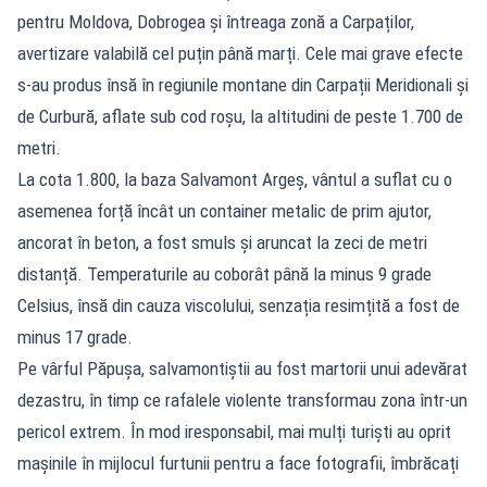
pentru Moldova, Dobrogea și întreaga zonă a Carpaților,
avertizare valabilă cel puțin până marți. Cele mai grave efecte
s-au produs însă în regiunile montane din Carpații Meridionali și
de Curbură, aflate sub cod roșu, la altitudini de peste 1.700 de
metri.
La cota 1.800, la baza Salvamont Argeș, vântul a suflat cu o
asemenea forță încât un container metalic de prim ajutor,
ancorat în beton, a fost smuls și aruncat la zeci de metri
distanță. Temperaturile au coborât până la minus 9 grade
Celsius, însă din cauza viscolului, senzația resimțită a fost de
minus 17 grade.
Pe vârful Păpușa, salvamontiștii au fost martorii unui adevărat
dezastru, în timp ce rafalele violente transformau zona într-un
pericol extrem. În mod iresponsabil, mai mulți turiști au oprit
mașinile în mijlocul furtunii pentru a face fotografii, îmbrăcați