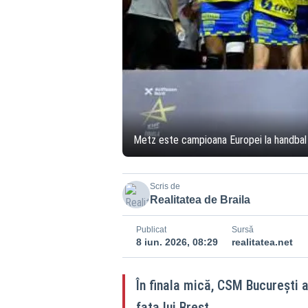
Metz este campioana Europei la handbal
Scris de
Realitatea de Braila
Publicat
Sursă
8 iun. 2026, 08:29
realitatea.net
În finala mică, CSM București a
fața lui Brest.