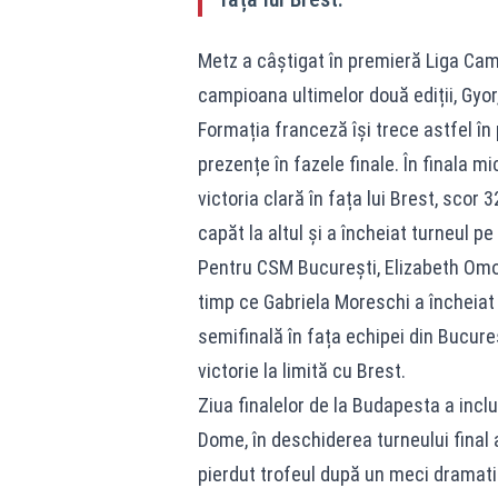
Metz a câștigat în premieră Liga Camp
campioana ultimelor două ediții, Gyor
Formația franceză își trece astfel în
prezențe în fazele finale. În finala 
victoria clară în fața lui Brest, scor
capăt la altul și a încheiat turneul p
Pentru CSM București, Elizabeth Omor
timp ce Gabriela Moreschi a încheiat 
semifinală în fața echipei din Bucureș
victorie la limită cu Brest.
Ziua finalelor de la Budapesta a incl
Dome, în deschiderea turneului final 
pierdut trofeul după un meci dramati