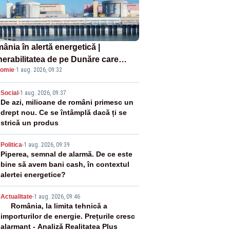
ânia în alertă energetică |
nerabilitatea de pe Dunăre care
omie
·
1 aug. 2026, 09:32
e în pericol Centrala Cernavodă era
oscută de pe vremea lui Ceaușescu
2
Social
-
1 aug. 2026, 09:37
De azi, milioane de români primesc un
drept nou. Ce se întâmplă dacă ți se
strică un produs
3
Politica
-
1 aug. 2026, 09:39
Piperea, semnal de alarmă. De ce este
bine să avem bani cash, în contextul
alertei energetice?
4
Actualitate
-
1 aug. 2026, 09:46
România, la limita tehnică a
importurilor de energie. Prețurile cresc
alarmant - Analiză Realitatea Plus