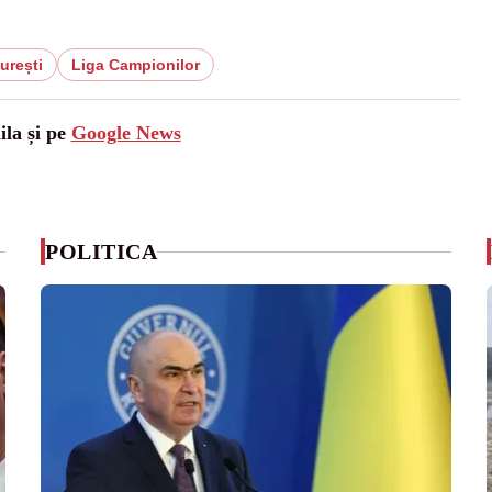
rești
Liga Campionilor
ila și pe
Google News
POLITICA