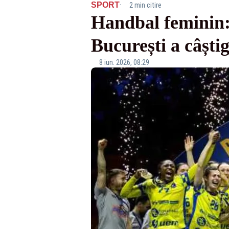
·
SPORT
2 min citire
Handbal feminin:
București a câști
8 iun. 2026, 08:29