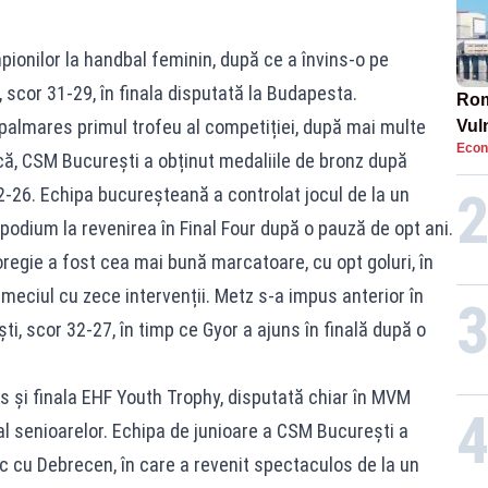
ionilor la handbal feminin, după ce a învins-o pe
, scor 31-29, în finala disputată la Budapesta.
Rom
 palmares primul trofeu al competiției, după mai multe
Vul
Econ
pun
mică, CSM București a obținut medaliile de bronz după
cun
 32-26. Echipa bucureșteană a controlat jocul de la un
e podium la revenirea în Final Four după o pauză de opt ani.
egie a fost cea mai bună marcatoare, cu opt goluri, în
meciul cu zece intervenții. Metz s-a impus anterior în
ti, scor 32-27, în timp ce Gyor a ajuns în finală după o
us și finala EHF Youth Trophy, disputată chiar în MVM
al senioarelor. Echipa de junioare a CSM București a
c cu Debrecen, în care a revenit spectaculos de la un