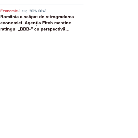
5
Economie
-
1 aug. 2026, 06:48
România a scăpat de retrogradarea
economiei. Agenția Fitch menține
ratingul „BBB-” cu perspectivă
negativă