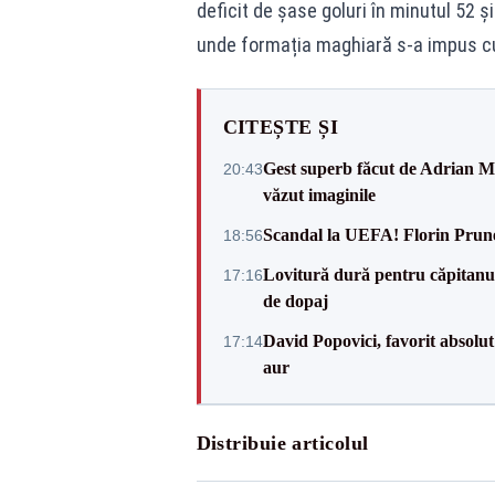
deficit de șase goluri în minutul 52 și 
unde formația maghiară s-a impus c
CITEȘTE ȘI
Gest superb făcut de Adrian Mu
20:43
văzut imaginile
Scandal la UEFA! Florin Prune
18:56
Lovitură dură pentru căpitanul
17:16
de dopaj
David Popovici, favorit absolut
17:14
aur
Distribuie articolul