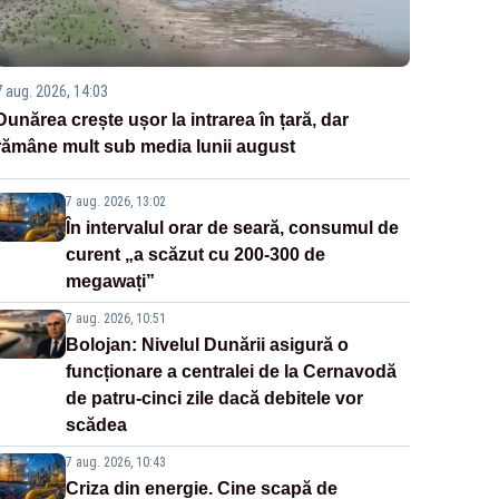
7 aug. 2026, 14:03
Dunărea crește ușor la intrarea în țară, dar
rămâne mult sub media lunii august
7 aug. 2026, 13:02
În intervalul orar de seară, consumul de
curent „a scăzut cu 200-300 de
megawați”
7 aug. 2026, 10:51
Bolojan: Nivelul Dunării asigură o
funcționare a centralei de la Cernavodă
de patru-cinci zile dacă debitele vor
scădea
7 aug. 2026, 10:43
Criza din energie. Cine scapă de