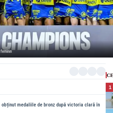
 feminin
CE
1
 obținut medaliile de bronz după victoria clară în