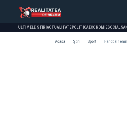
ULTIMELE ȘTIRI
ACTUALITATE
POLITICA
ECONOMIE
SOCIAL
SA
Acasă
Știri
Sport
Handbal femin