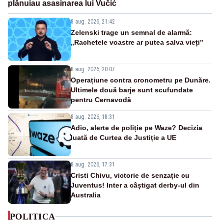
plănuiau asasinarea lui Vučić
8 aug. 2026, 21:42
Zelenski trage un semnal de alarmă:
„Rachetele voastre ar putea salva vieți”
8 aug. 2026, 20:07
Operațiune contra cronometru pe Dunăre.
Ultimele două barje sunt scufundate
pentru Cernavodă
8 aug. 2026, 18:31
Adio, alerte de poliție pe Waze? Decizia
luată de Curtea de Justiție a UE
8 aug. 2026, 17:31
Cristi Chivu, victorie de senzație cu
Juventus! Inter a câștigat derby-ul din
Australia
POLITICA