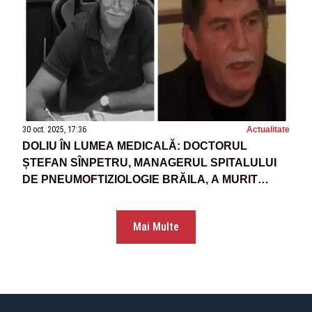
30 oct. 2025, 17:36
Actualitate
DOLIU ÎN LUMEA MEDICALĂ: DOCTORUL
ȘTEFAN SÎNPETRU, MANAGERUL SPITALULUI
DE PNEUMOFTIZIOLOGIE BRĂILA, A MURIT
DUPĂ O LUPTĂ GREUĂ CU CANCERUL
Mai Multe