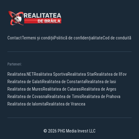
Contact
Termeni și condiții
Politică de confidențialitate
Cod de conduită
Parteneri:
Realitatea.NET
Realitatea Sportiva
Realitatea Star
Realitatea de Ilfov
Realitatea de Galati
Realitatea de Constanta
Realitatea de Iasi
Realitatea de Mures
Realitatea de Calarasi
Realitatea de Arges
Realitatea de Covasna
Realitatea de Timis
Realitatea de Prahova
Realitatea de Ialomita
Realitatea de Vrancea
© 2026 PHG Media Invest LLC
Facebook
YouTube