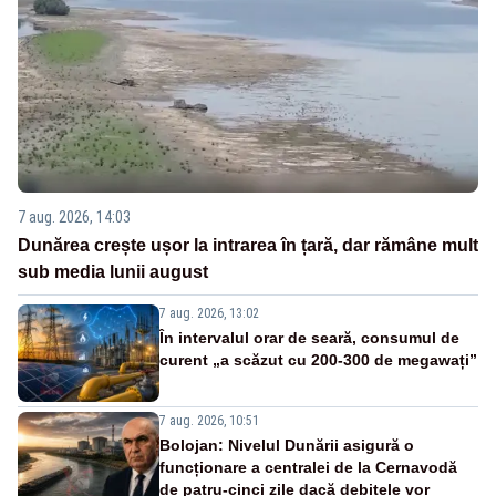
7 aug. 2026, 14:03
Dunărea crește ușor la intrarea în țară, dar rămâne mult
sub media lunii august
7 aug. 2026, 13:02
În intervalul orar de seară, consumul de
curent „a scăzut cu 200-300 de megawați”
7 aug. 2026, 10:51
Bolojan: Nivelul Dunării asigură o
funcționare a centralei de la Cernavodă
de patru-cinci zile dacă debitele vor