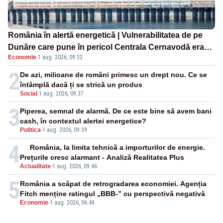
România în alertă energetică | Vulnerabilitatea de pe
Dunăre care pune în pericol Centrala Cernavodă era
Economie
·
1 aug. 2026, 09:32
cunoscută de pe vremea lui Ceaușescu
2
De azi, milioane de români primesc un drept nou. Ce se
întâmplă dacă ți se strică un produs
Social
-
1 aug. 2026, 09:37
3
Piperea, semnal de alarmă. De ce este bine să avem bani
cash, în contextul alertei energetice?
Politica
-
1 aug. 2026, 09:39
4
România, la limita tehnică a importurilor de energie.
Prețurile cresc alarmant - Analiză Realitatea Plus
Actualitate
-
1 aug. 2026, 09:46
5
România a scăpat de retrogradarea economiei. Agenția
Fitch menține ratingul „BBB-” cu perspectivă negativă
Economie
-
1 aug. 2026, 06:48