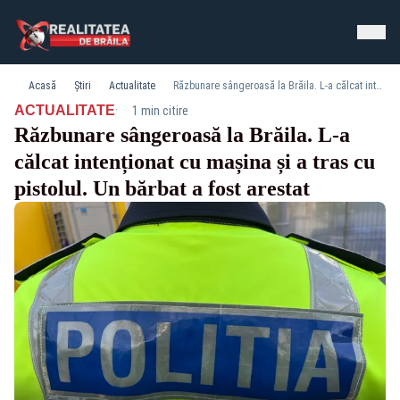
Acasă
Știri
Actualitate
Răzbunare sângeroasă la Brăila. L-a călcat intenționat cu mașina și a tras cu pistolul. Un bărbat a fost arestat
·
ACTUALITATE
1 min citire
Răzbunare sângeroasă la Brăila. L-a
călcat intenționat cu mașina și a tras cu
pistolul. Un bărbat a fost arestat