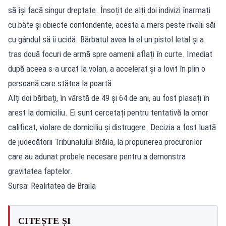
să își facă singur dreptate. Însoțit de alți doi indivizi înarmați
cu bâte și obiecte contondente, acesta a mers peste rivalii săi
cu gândul să îi ucidă. Bărbatul avea la el un pistol letal și a
tras două focuri de armă spre oamenii aflați în curte. Imediat
după aceea s-a urcat la volan, a accelerat și a lovit în plin o
persoană care stătea la poartă.
Alți doi bărbați, în vârstă de 49 și 64 de ani, au fost plasați în
arest la domiciliu. Ei sunt cercetați pentru tentativă la omor
calificat, violare de domiciliu și distrugere. Decizia a fost luată
de judecătorii Tribunalului Brăila, la propunerea procurorilor
care au adunat probele necesare pentru a demonstra
gravitatea faptelor.
Sursa: Realitatea de Braila
CITEȘTE ȘI