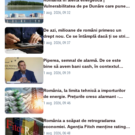
Vulnerabilitatea de pe Dunăre care pune
în pericol Centrala Cernavodă era
1 aug. 2026, 09:32
cunoscută de pe vremea lui Ceaușescu
De azi, milioane de români primesc un
drept nou. Ce se întâmplă dacă ți se strică
un produs
1 aug. 2026, 09:37
Piperea, semnal de alarmă. De ce este
bine să avem bani cash, în contextul
alertei energetice?
1 aug. 2026, 09:39
România, la limita tehnică a importurilor
de energie. Prețurile cresc alarmant -
Analiză Realitatea Plus
1 aug. 2026, 09:46
România a scăpat de retrogradarea
economiei. Agenția Fitch menține ratingul
„BBB-” cu perspectivă negativă
1 aug. 2026, 06:48