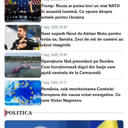
Trump: Rusia ar putea lovi un stat NATO
în această toamnă. Ce spune despre
armele pentru Ucraina
7 aug. 2026, 20:43
Gest superb făcut de Adrian Mutu pentru
soția sa, Sandra. Zeci de mii de oameni au
văzut imaginile
7 aug. 2026, 19:45
Operațiune fără precedent pe Dunăre.
Cum funcționează digul din barje care
ajută centrala de la Cernavodă
7 aug. 2026, 19:17
România, sub monitorizarea Comisiei
Europene din cauza crizei energetice. Ce
cere Victor Negrescu
POLITICA