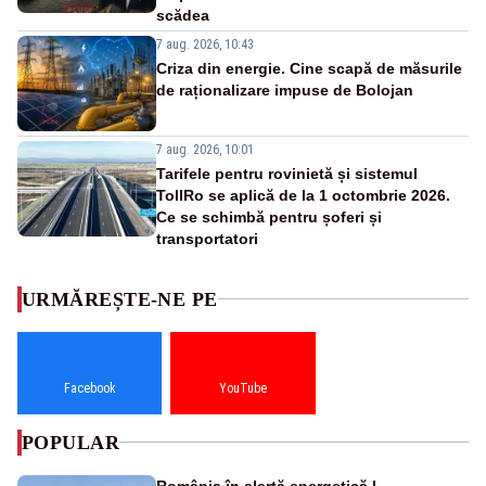
scădea
7 aug. 2026, 10:43
Criza din energie. Cine scapă de măsurile
de raționalizare impuse de Bolojan
7 aug. 2026, 10:01
Tarifele pentru rovinietă și sistemul
TollRo se aplică de la 1 octombrie 2026.
Ce se schimbă pentru șoferi și
transportatori
URMĂREȘTE-NE PE
Facebook
YouTube
POPULAR
România în alertă energetică |