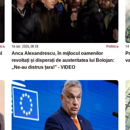
tica
16 ian. 2026, 08:38
Politica
14 
l
Anca Alexandrescu, în mijlocul oamenilor
Pr
revoltați și disperați de austeritatea lui Bolojan:
va
„Ne-au distrus țara!” - VIDEO