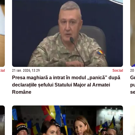
ial
21 ian. 2026, 13:29
Social
20 
Presa maghiară a intrat în modul „panică” după
Gu
declarațiile șefului Statului Major al Armatei
pu
Române
se
cr