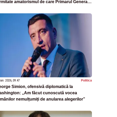
rmitate amatorismul de care Primarul General
ă dovadă”
ian. 2026, 09:47
Politica
orge Simion, ofensivă diplomatică la
ashington: „Am făcut cunoscută vocea
mânilor nemulțumiți de anularea alegerilor”