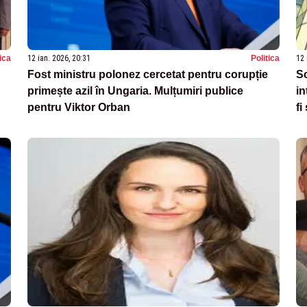
tica
12 ian. 2026, 20:31
Politica
12 
Fost ministru polonez cercetat pentru corupție
Sc
primește azil în Ungaria. Mulțumiri publice
in
pentru Viktor Orban
fi