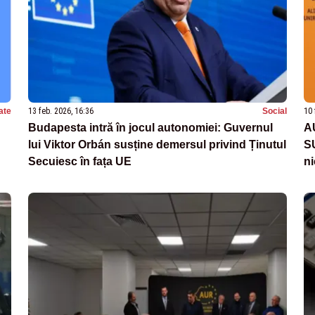
ate
13 feb. 2026, 16:36
Social
10 
Budapesta intră în jocul autonomiei: Guvernul
AU
lui Viktor Orbán susține demersul privind Ținutul
SU
Secuiesc în fața UE
ni