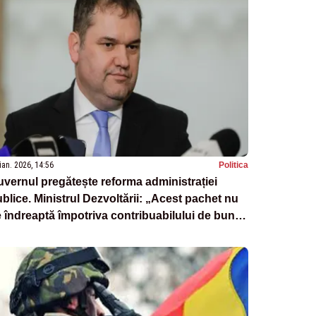
ian. 2026, 14:56
Politica
vernul pregătește reforma administrației
blice. Ministrul Dezvoltării: „Acest pachet nu
 îndreaptă împotriva contribuabilului de bună
edință”