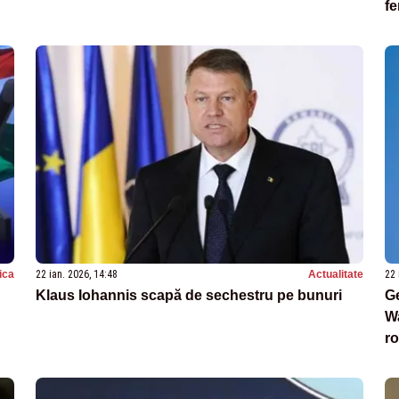
fe
d
tica
22 ian. 2026, 14:48
Actualitate
22 
Klaus Iohannis scapă de sechestru pe bunuri
Ge
W
ro