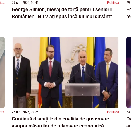
tica
29 ian. 2026, 10:41
Politica
29 
George Simion, mesaj de forță pentru seniorii
Fo
României: "Nu v-ați spus încă ultimul cuvânt"
re
ate
27 ian. 2026, 09:25
Politica
23 
Continuă discuțiile din coaliția de guvernare
Da
asupra măsurilor de relansare economică
an