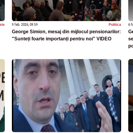
ate
9 feb. 2026, 09:59
Politica
6 f
George Simion, mesaj din mijlocul pensionarilor:
G
"Sunteți foarte importanți pentru noi" VIDEO
se
po