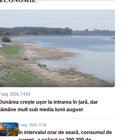
ECONOMIE
7 aug. 2026, 14:03
Dunărea crește ușor la intrarea în țară, dar
rămâne mult sub media lunii august
7 aug. 2026, 13:02
În intervalul orar de seară, consumul de
curent „a scăzut cu 200-300 de