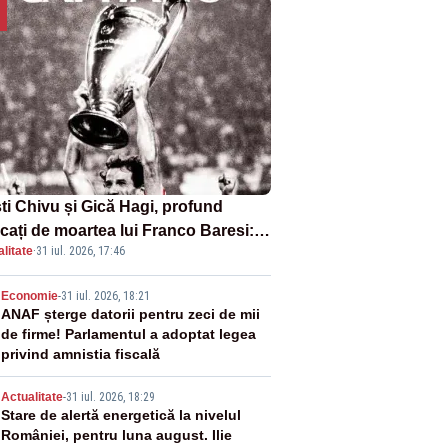
sti Chivu și Gică Hagi, profund
cați de moartea lui Franco Baresi:
litate
·
31 iul. 2026, 17:46
legendă a fotbalului mondial”
2
Economie
-
31 iul. 2026, 18:21
ANAF șterge datorii pentru zeci de mii
de firme! Parlamentul a adoptat legea
privind amnistia fiscală
3
Actualitate
-
31 iul. 2026, 18:29
Stare de alertă energetică la nivelul
României, pentru luna august. Ilie