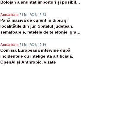
Bolojan a anunțat importuri și posibile
restricții – VIDEO
4
Actualitate
-
31 iul. 2026, 18:33
Pană masivă de curent în Sibiu și
localitățile din jur. Spitalul județean,
semafoarele, rețelele de telefonie, grav
afectate
5
Actualitate
-
31 iul. 2026, 17:19
Comisia Europeană intervine după
incidentele cu inteligența artificială.
OpenAI și Anthropic, vizate