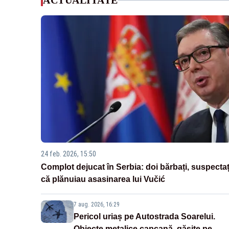
ACTUALITATE
24 feb. 2026, 15:50
Complot dejucat în Serbia: doi bărbați, suspectaț
că plănuiau asasinarea lui Vučić
7 aug. 2026, 16:29
Pericol uriaș pe Autostrada Soarelui.
Obiecte metalice capcană, găsite pe