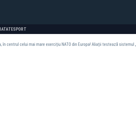
NATATE
SPORT
 în centrul celui mai mare exercițiu NATO din Europa! Aliații testează sistemul „