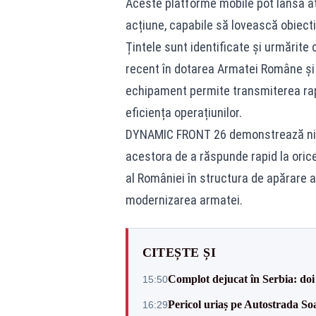
Aceste platforme mobile pot lansa atâ
acțiune, capabile să lovească obiecti
Țintele sunt identificate și urmărite 
recent în dotarea Armatei Române și ut
echipament permite transmiterea rapi
eficiența operațiunilor.
DYNAMIC FRONT 26 demonstrează nivel
acestora de a răspunde rapid la orice
al României în structura de apărare a 
modernizarea armatei.
CITEȘTE ȘI
Complot dejucat în Serbia: doi 
15:50
Pericol uriaș pe Autostrada Soa
16:29