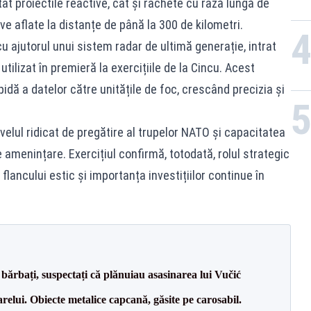
t proiectile reactive, cât și rachete cu rază lungă de
ve aflate la distanțe de până la 300 de kilometri.
cu ajutorul unui sistem radar de ultimă generație, intrat
ilizat în premieră la exercițiile de la Cincu. Acest
dă a datelor către unitățile de foc, crescând precizia și
ul ridicat de pregătire al trupelor NATO și capacitatea
 amenințare. Exercițiul confirmă, totodată, rolul strategic
flancului estic și importanța investițiilor continue în
bărbați, suspectați că plănuiau asasinarea lui Vučić
relui. Obiecte metalice capcană, găsite pe carosabil.