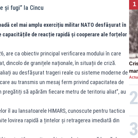
1
 și fugi” la Cincu
adă cel mai amplu exercițiu militar NATO desfășurat în
 capacitățile de reacție rapidă și cooperare ale forțelor
 are ca obiectiv principal verificarea modului în care
dincolo de granițele naționale, în situații de criză.
Cri
mar
rii aliați au desfășurat trageri reale cu sisteme moderne de
Actua
„O 
TO, care au transmis un mesaj ferm privind capacitatea de
pregătiți să apărăm fiecare metru de teritoriu aliat”, au
elor îl au lansatoarele HIMARS, cunoscute pentru tactica
te lovirea rapidă a țintelor și retragerea imediată din