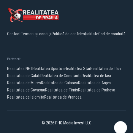
Contact
Termeni și condiții
Politică de confidențialitate
Cod de conduită
Parteneri:
Realitatea.NET
Realitatea Sportiva
Realitatea Star
Realitatea de Ilfov
Realitatea de Galati
Realitatea de Constanta
Realitatea de Iasi
Realitatea de Mures
Realitatea de Calarasi
Realitatea de Arges
Realitatea de Covasna
Realitatea de Timis
Realitatea de Prahova
Realitatea de Ialomita
Realitatea de Vrancea
© 2026 PHG Media Invest LLC
Facebook
YouTube