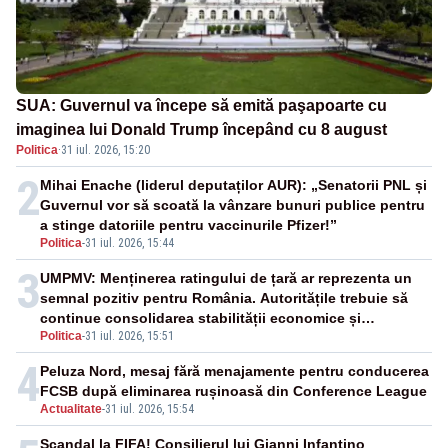
SUA: Guvernul va începe să emită paşapoarte cu
imaginea lui Donald Trump începând cu 8 august
Politica
·
31 iul. 2026, 15:20
2
Mihai Enache (liderul deputaților AUR): „Senatorii PNL și
Guvernul vor să scoată la vânzare bunuri publice pentru
a stinge datoriile pentru vaccinurile Pfizer!”
Politica
-
31 iul. 2026, 15:44
3
UMPMV: Menținerea ratingului de țară ar reprezenta un
semnal pozitiv pentru România. Autoritățile trebuie să
continue consolidarea stabilității economice și
Politica
-
31 iul. 2026, 15:51
financiare
4
Peluza Nord, mesaj fără menajamente pentru conducerea
FCSB după eliminarea rușinoasă din Conference League
Actualitate
-
31 iul. 2026, 15:54
Scandal la FIFA! Consilierul lui Gianni Infantino