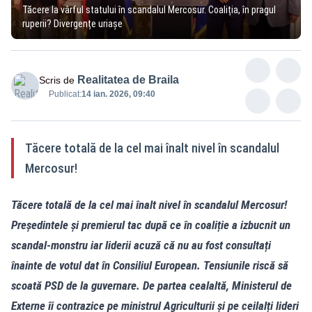
Tăcere la vârful statului în scandalul Mercosur. Coaliția, în pragul
ruperii? Divergențe uriașe
Realitatea de Braila
Scris de
Publicat:
14 ian. 2026, 09:40
Tăcere totală de la cel mai înalt nivel în scandalul
Mercosur!
Tăcere totală de la cel mai înalt nivel în scandalul Mercosur!
Președintele și premierul tac după ce în coaliție a izbucnit un
scandal-monstru iar liderii acuză că nu au fost consultați
înainte de votul dat în Consiliul European. Tensiunile riscă să
scoată PSD de la guvernare. De partea cealaltă, Ministerul de
Externe îi contrazice pe ministrul Agriculturii și pe ceilalți lideri