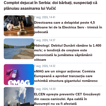
Complot dejucat în Serbia: doi bărbați, suspectați că
plănuiau asasinarea lui Vučić
7 aug. 2026, 14:41
Directoarea care a delapidat peste 4,5
milioane lei de la Electrica Serv - trimisă în
judecată
7 aug. 2026, 14:37
Hidrologi: Debitul Dunării rămâne la 1.400
mc/s; o tendință de creștere este
preconizată la jumătatea săptămânii
viitoare
7 aug. 2026, 14:32
eMAG are un singur acționar. Comisia
Europeană a aprobat tranzacția care
schimbă structura gigantului românesc
7 aug. 2026, 14:30
ELCEN oprește preventiv CET Grozăvești
din cauza caniculei. Apa caldă în
București nu va fi afectată