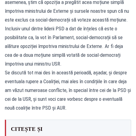
asemenea, știm că opoziția a pregătit acea moțiune simplă
împotriva ministrului de Externe și sursele noastre spun că nu
este exclus ca social-democrații să voteze această moțiune.
Inclusiv unul dintre liderii PSD a dat de înțeles că este o
posibilitate ca, la vot în Parlament, social-democrații să se
alăture opoziției împotriva ministrului de Externe. Ar fi deja
cea de-a doua moțiune simplă votată de social-democrați
împotriva unui ministru USR.
Se discută tot mai des în această perioadă, așadar, și despre
eventuala rupere a Coaliției, mai ales în condițiile în care deja
am văzut numeroase conflicte, în special între cei de la PSD și
cei de la USR, și sunt voci care vorbesc despre o eventuală
nouă coaliție între PSD și AUR.
CITEȘTE ȘI