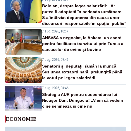
Bolojan, despre legea salarizării: „Ar
putea fi adoptată în perioada următoare.
S-a întârziat depunerea din cauza unor
discursuri iresponsabile în spaţiul public”
7 aug. 2026, 10:57
ANSVSA a negociat, la Ankara, un acord
pentru facilitarea tranzitului prin Turcia al
carcaselor de ovine și bovine
7 aug. 2026, 09:49
Senatorii și deputații rămân la muncă.
Sesiunea extraordinară, prelungită până
la votul pe legea salarizării
7 aug. 2026, 08:46
Strategia AUR pentru suspendarea lui
Nicușor Dan. Dungaciu: „Vrem să vedem
cine semnează și cine nu”
ECONOMIE