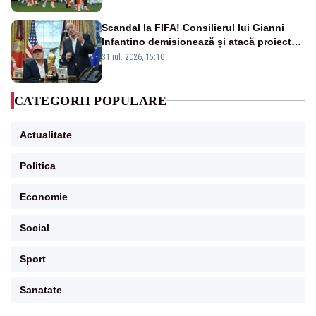
Scandal la FIFA! Consilierul lui Gianni
Infantino demisionează și atacă proiectul
privind investitorii străini
31 iul. 2026, 15:10
CATEGORII POPULARE
Actualitate
Politica
Economie
Social
Sport
Sanatate