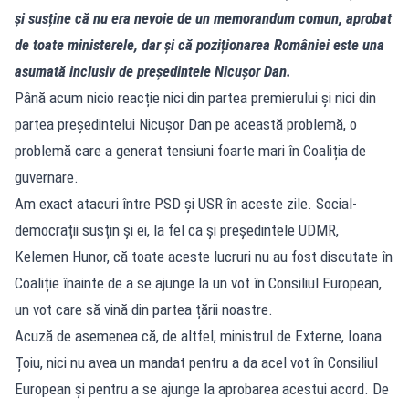
și susține că nu era nevoie de un memorandum comun, aprobat
de toate ministerele, dar și că poziționarea României este una
asumată inclusiv de președintele Nicușor Dan.
Până acum nicio reacție nici din partea premierului și nici din
partea președintelui Nicușor Dan pe această problemă, o
problemă care a generat tensiuni foarte mari în Coaliția de
guvernare.
Am exact atacuri între PSD și USR în aceste zile. Social-
democrații susțin și ei, la fel ca și președintele UDMR,
Kelemen Hunor, că toate aceste lucruri nu au fost discutate în
Coaliție înainte de a se ajunge la un vot în Consiliul European,
un vot care să vină din partea țării noastre.
Acuză de asemenea că, de altfel, ministrul de Externe, Ioana
Țoiu, nici nu avea un mandat pentru a da acel vot în Consiliul
European și pentru a se ajunge la aprobarea acestui acord. De