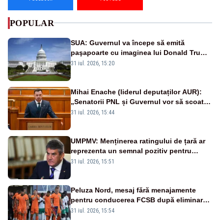
POPULAR
SUA: Guvernul va începe să emită
paşapoarte cu imaginea lui Donald Trump
începând cu 8 august
31 iul. 2026, 15:20
Mihai Enache (liderul deputaților AUR):
„Senatorii PNL și Guvernul vor să scoată
la vânzare bunuri publice pentru a stinge
31 iul. 2026, 15:44
datoriile pentru vaccinurile Pfizer!”
UMPMV: Menținerea ratingului de țară ar
reprezenta un semnal pozitiv pentru
România. Autoritățile trebuie să continue
31 iul. 2026, 15:51
consolidarea stabilității economice și
financiare
Peluza Nord, mesaj fără menajamente
pentru conducerea FCSB după eliminarea
rușinoasă din Conference League
31 iul. 2026, 15:54