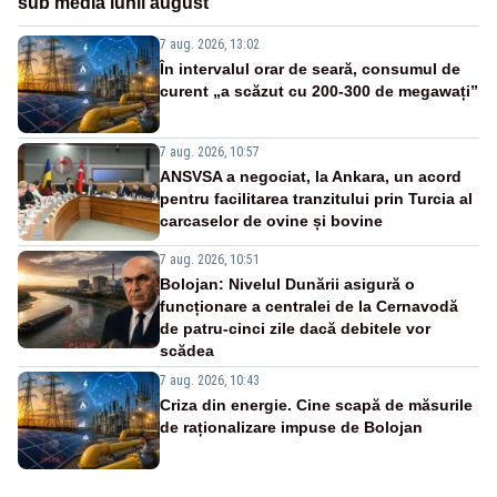
sub media lunii august
7 aug. 2026, 13:02
În intervalul orar de seară, consumul de
curent „a scăzut cu 200-300 de megawați”
7 aug. 2026, 10:57
ANSVSA a negociat, la Ankara, un acord
pentru facilitarea tranzitului prin Turcia al
carcaselor de ovine și bovine
7 aug. 2026, 10:51
Bolojan: Nivelul Dunării asigură o
funcționare a centralei de la Cernavodă
de patru-cinci zile dacă debitele vor
scădea
7 aug. 2026, 10:43
Criza din energie. Cine scapă de măsurile
de raționalizare impuse de Bolojan