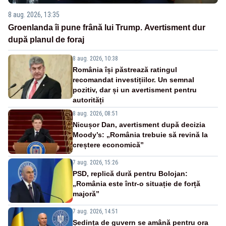
8 aug. 2026, 13:35
Groenlanda îi pune frână lui Trump. Avertisment dur
după planul de foraj
8 aug. 2026, 10:38
România își păstrează ratingul
recomandat investițiilor. Un semnal
pozitiv, dar și un avertisment pentru
autorități
8 aug. 2026, 08:51
Nicușor Dan, avertisment după decizia
Moody’s: „România trebuie să revină la
creștere economică”
7 aug. 2026, 15:26
PSD, replică dură pentru Bolojan:
„România este într-o situație de forță
majoră”
7 aug. 2026, 14:51
Ședința de guvern se amână pentru ora