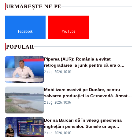
URMĂREȘTE-NE PE
Facebook
YouTube
POPULAR
Piperea (AUR): România a evitat
retrogradarea la junk pentru că era o
catastrofă pentru bănci și fondurile de
2 aug. 2026, 10:01
pensii
Mobilizare masivă pe Dunăre, pentru
salvarea producției la Cernavodă. Armata
va detona o stâncă și va devia apa
2 aug. 2026, 10:07
fluviului - IMAGINI AERIENE
Dorina Barcari dă în vileag șmecheria
înghețării pensiilor. Sumele uriașe
pierdute de fiecare român
2 aug. 2026, 10:09