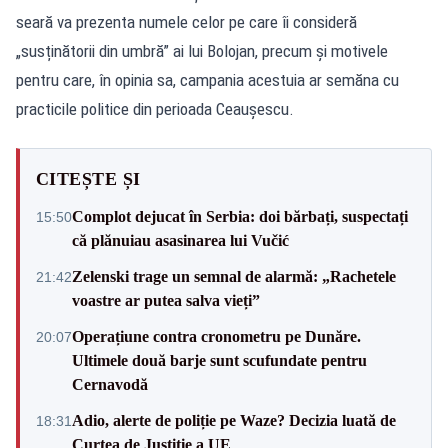
seară va prezenta numele celor pe care îi consideră
„susținătorii din umbră” ai lui Bolojan, precum și motivele
pentru care, în opinia sa, campania acestuia ar semăna cu
practicile politice din perioada Ceaușescu.
CITEȘTE ȘI
Complot dejucat în Serbia: doi bărbați, suspectați
15:50
că plănuiau asasinarea lui Vučić
Zelenski trage un semnal de alarmă: „Rachetele
21:42
voastre ar putea salva vieți”
Operațiune contra cronometru pe Dunăre.
20:07
Ultimele două barje sunt scufundate pentru
Cernavodă
Adio, alerte de poliție pe Waze? Decizia luată de
18:31
Curtea de Justiție a UE