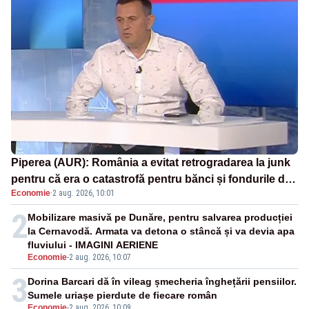
Piperea (AUR): România a evitat retrogradarea la junk
pentru că era o catastrofă pentru bănci și fondurile de
Economie
·
2 aug. 2026, 10:01
pensii
2
Mobilizare masivă pe Dunăre, pentru salvarea producției
la Cernavodă. Armata va detona o stâncă și va devia apa
fluviului - IMAGINI AERIENE
Economie
-
2 aug. 2026, 10:07
3
Dorina Barcari dă în vileag șmecheria înghețării pensiilor.
Sumele uriașe pierdute de fiecare român
Economie
-
2 aug. 2026, 10:09