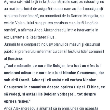
Aș vrea să-l văd față în față cu mămicile care au născut și nu
au mai beneficiat de asigurări, cu cei care au fost coasigurați
și nu mai beneficiază, cu muncitorii de la Damen Mangalia, cu
cei din Valea Jiului și aș putea continua cu o listă lungă de
români", a afirmat Anca Alexandrescu, într-o intervenție în
exclusivitate la Realitatea Plus.
Jurnalista a comparat inclusiv planul de măsuri și discursul
public al premierului interimar cu cel al fostului lider comunist
al României.
„Toate măsurile pe care Ilie Bolojan le-a luat au efectul
acelorași măsuri pe care le-a luat Nicolae Ceaușescu, dar
sub altă formă. Aduceți-vă aminte că vorbea Nicolae
Ceaușescu în comunism despre oprirea risipei. Ei bine, ce
să vedeți, și astăzi Ilie Bolojan vorbește… tot despre
oprirea risipei.”
Anca Alexandrescu a anunțat că în emisiunea din această