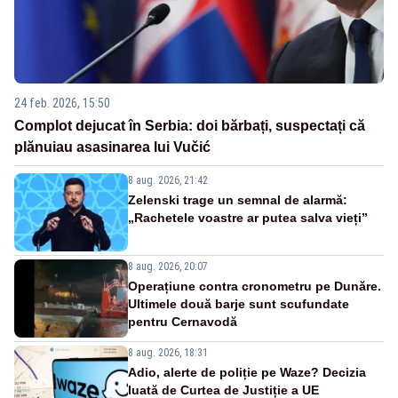
24 feb. 2026, 15:50
Complot dejucat în Serbia: doi bărbați, suspectați că
plănuiau asasinarea lui Vučić
8 aug. 2026, 21:42
Zelenski trage un semnal de alarmă:
„Rachetele voastre ar putea salva vieți”
8 aug. 2026, 20:07
Operațiune contra cronometru pe Dunăre.
Ultimele două barje sunt scufundate
pentru Cernavodă
8 aug. 2026, 18:31
Adio, alerte de poliție pe Waze? Decizia
luată de Curtea de Justiție a UE