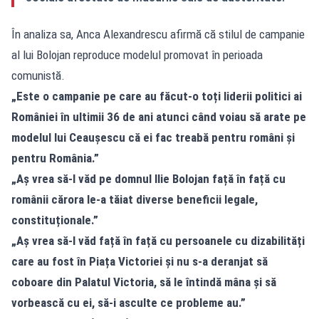
În analiza sa, Anca Alexandrescu afirmă că stilul de campanie
al lui Bolojan reproduce modelul promovat în perioada
comunistă.
„Este o campanie pe care au făcut-o toți liderii politici ai
României în ultimii 36 de ani atunci când voiau să arate pe
modelul lui Ceaușescu că ei fac treabă pentru români și
pentru România.”
„Aș vrea să-l văd pe domnul Ilie Bolojan față în față cu
românii cărora le-a tăiat diverse beneficii legale,
constituționale.”
„Aș vrea să-l văd față în față cu persoanele cu dizabilități
care au fost în Piața Victoriei și nu s-a deranjat să
coboare din Palatul Victoria, să le întindă mâna și să
vorbească cu ei, să-i asculte ce probleme au.”