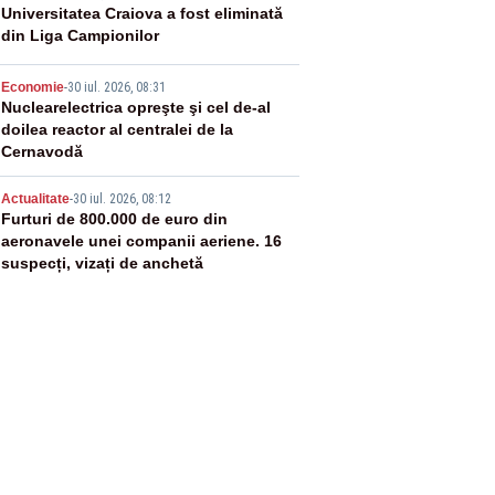
3
Universitatea Craiova a fost eliminată
din Liga Campionilor
4
Economie
-
30 iul. 2026, 08:31
Nuclearelectrica opreşte şi cel de-al
doilea reactor al centralei de la
Cernavodă
5
Actualitate
-
30 iul. 2026, 08:12
Furturi de 800.000 de euro din
aeronavele unei companii aeriene. 16
suspecți, vizați de anchetă