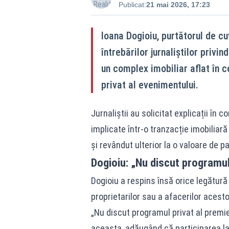
Publicat:
21 mai 2026, 17:23
Ioana Dogioiu, purtătorul de cu
întrebărilor jurnaliștilor privi
un complex imobiliar aflat în c
privat al evenimentului.
Jurnaliștii au solicitat explicații în 
implicate într-o tranzacție imobiliară
și revândut ulterior la o valoare de p
Dogioiu: „Nu discut programul 
Dogioiu a respins însă orice legătură 
proprietarilor sau a afacerilor acesto
„Nu discut programul privat al premier
aceasta, adăugând că participarea la