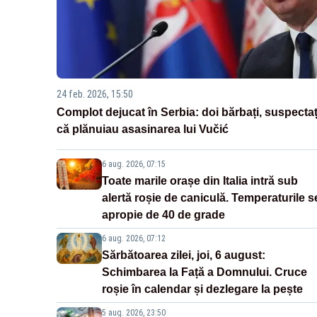
24 feb. 2026, 15:50
Complot dejucat în Serbia: doi bărbați, suspectaț
că plănuiau asasinarea lui Vučić
6 aug. 2026, 07:15
Toate marile orașe din Italia intră sub
alertă roșie de caniculă. Temperaturile s
apropie de 40 de grade
6 aug. 2026, 07:12
Sărbătoarea zilei, joi, 6 august:
Schimbarea la Față a Domnului. Cruce
roșie în calendar și dezlegare la pește
5 aug. 2026, 23:50