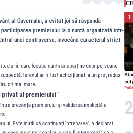
CE
1
vânt al Guvernului, a evitat joi să răspundă
nd participarea premierului la o nuntă organizată într-
entrul unei controverse, invocând caracterul strict
contextul în care locația nunții ar aparține unor persoane
 suspectă, terenul ar fi fost achiziționat la un preț redus
Ata
cel 
atru ori mai mare.
Polit
Pol
privat al premierului”
vân
între prezența premierului și validarea implicită a
ra.
ului. Este inutil să continuați întrebarea”, a declarat
 un eveniment personal nu poate fi interpretată ca o