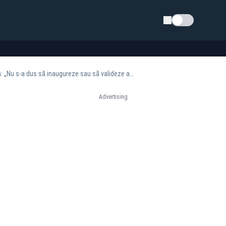
Schimba tema
Dogioiu refuză să comenteze prezența lui Bolojan la controversata nuntă a lui Abrudean: „Nu s-a dus să inaugureze sau să valideze acel loc”
Advertising