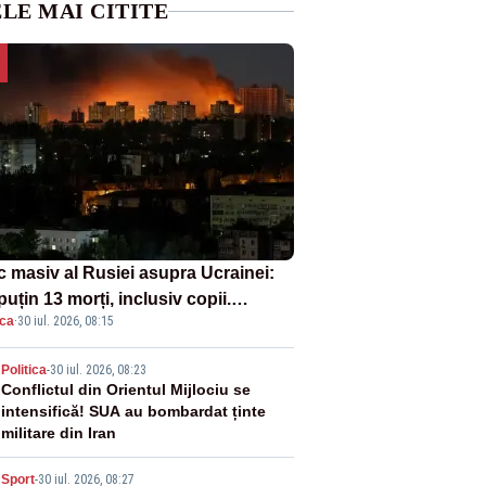
LE MAI CITITE
c masiv al Rusiei asupra Ucrainei:
puțin 13 morți, inclusiv copii.
ica
·
30 iul. 2026, 08:15
onia a ridicat avioanele de
ătoare
2
Politica
-
30 iul. 2026, 08:23
Conflictul din Orientul Mijlociu se
intensifică! SUA au bombardat ținte
militare din Iran
Sport
-
30 iul. 2026, 08:27