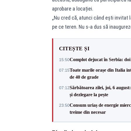
aprobare a locației.
„Nu cred că, atunci când ești invitat l
pe ce teren. Nu s-a dus să inaugureze
CITEȘTE ȘI
Complot dejucat în Serbia: doi 
15:50
Toate marile orașe din Italia in
07:15
de 40 de grade
Sărbătoarea zilei, joi, 6 augus
07:12
și dezlegare la pește
Consum uriaș de energie miercu
23:50
treime din necesar