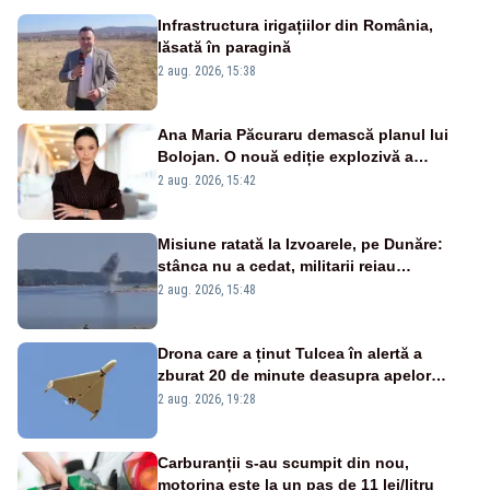
Infrastructura irigațiilor din România,
lăsată în paragină
2 aug. 2026, 15:38
Ana Maria Păcuraru demască planul lui
Bolojan. O nouă ediție explozivă a
emisiunii „Miza Zilei” la Realitatea PLUS
2 aug. 2026, 15:42
Misiune ratată la Izvoarele, pe Dunăre:
stânca nu a cedat, militarii reiau
detonările luni – VIDEO
2 aug. 2026, 15:48
Drona care a ținut Tulcea în alertă a
zburat 20 de minute deasupra apelor
României. Au fost ridicate două F-16
2 aug. 2026, 19:28
Carburanții s-au scumpit din nou,
motorina este la un pas de 11 lei/litru