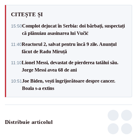
CITEȘTE ȘI
Complot dejucat în Serbia: doi bărbați, suspectați
15:50
că plănuiau asasinarea lui Vučić
Reactorul 2, salvat pentru încă 9 zile. Anunțul
11:40
făcut de Radu Miruță
Lionel Messi, devastat de pierderea tatălui său.
11:10
Jorge Messi avea 68 de ani
Joe Biden, vești îngrijorătoare despre cancer.
10:51
Boala s-a extins
Distribuie articolul