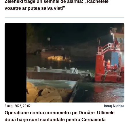
Zelenski trage un semnal de alarmă: „Rachetele
voastre ar putea salva vieți”
8 aug. 2026, 20:07
Ionuț Nichita
Operațiune contra cronometru pe Dunăre. Ultimele
două barje sunt scufundate pentru Cernavodă