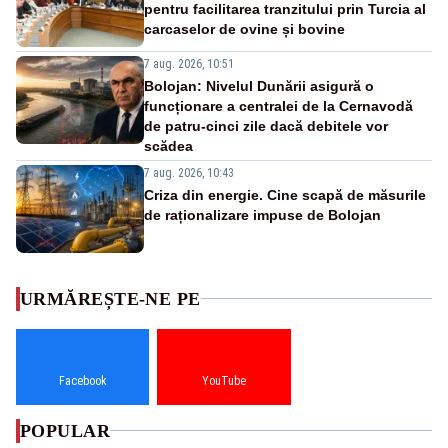
pentru facilitarea tranzitului prin Turcia al
carcaselor de ovine și bovine
7 aug. 2026, 10:51
Bolojan: Nivelul Dunării asigură o
funcționare a centralei de la Cernavodă
de patru-cinci zile dacă debitele vor
scădea
7 aug. 2026, 10:43
Criza din energie. Cine scapă de măsurile
de raționalizare impuse de Bolojan
URMĂREȘTE-NE PE
Facebook
YouTube
POPULAR