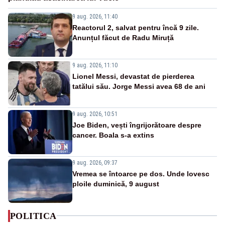
9 aug. 2026, 11:40
Reactorul 2, salvat pentru încă 9 zile.
Anunțul făcut de Radu Miruță
9 aug. 2026, 11:10
Lionel Messi, devastat de pierderea
tatălui său. Jorge Messi avea 68 de ani
9 aug. 2026, 10:51
Joe Biden, vești îngrijorătoare despre
cancer. Boala s-a extins
9 aug. 2026, 09:37
Vremea se întoarce pe dos. Unde lovesc
ploile duminică, 9 august
POLITICA