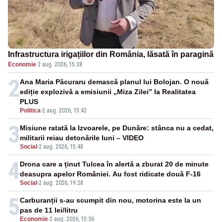
Infrastructura irigațiilor din România, lăsată în paragină
Economie
·
2 aug. 2026, 15:38
2
Ana Maria Păcuraru demască planul lui Bolojan. O nouă
ediție explozivă a emisiunii „Miza Zilei” la Realitatea
PLUS
Politica
-
2 aug. 2026, 15:42
3
Misiune ratată la Izvoarele, pe Dunăre: stânca nu a cedat,
militarii reiau detonările luni – VIDEO
Social
-
2 aug. 2026, 15:48
4
Drona care a ținut Tulcea în alertă a zburat 20 de minute
deasupra apelor României. Au fost ridicate două F-16
Social
-
2 aug. 2026, 19:28
5
Carburanții s-au scumpit din nou, motorina este la un
pas de 11 lei/litru
Economie
-
2 aug. 2026, 15:36