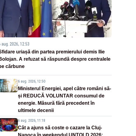
6 aug. 2026, 12:53
Sfidare uriașă din partea premierului demis Ilie
Bolojan. A refuzat să răspundă despre centralele
pe cărbune
6 aug. 2026, 12:50
Ministerul Energiei, apel către români să-
și REDUCĂ VOLUNTAR consumul de
energie. Măsură fără precedent în
ultimele decenii
6 aug. 2026, 11:18
Cât a ajuns să coste o cazare la Cluj-
Napoca în weekendul UNTOLD 2026: