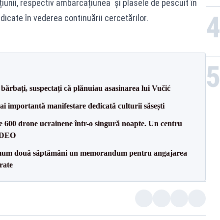
cțiunii, respectiv ambarcațiunea şi plasele de pescuit în
idicate în vederea continuării cercetărilor.
bărbați, suspectați că plănuiau asasinarea lui Vučić
ai importantă manifestare dedicată culturii săsești
te 600 drone ucrainene într-o singură noapte. Un centru
VIDEO
mum două săptămâni un memorandum pentru angajarea
rate