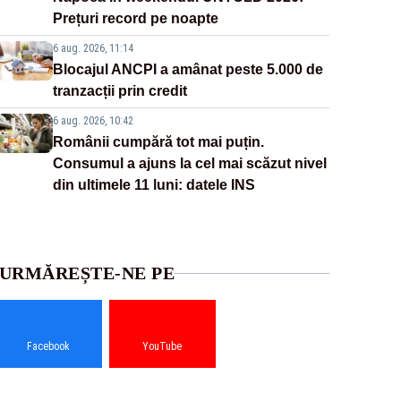
Prețuri record pe noapte
6 aug. 2026, 11:14
Blocajul ANCPI a amânat peste 5.000 de
tranzacții prin credit
6 aug. 2026, 10:42
Românii cumpără tot mai puțin.
Consumul a ajuns la cel mai scăzut nivel
din ultimele 11 luni: datele INS
URMĂREȘTE-NE PE
Facebook
YouTube