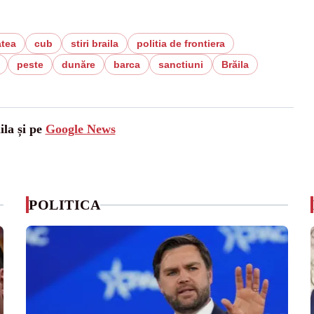
atea
cub
stiri braila
politia de frontiera
peste
dunăre
barca
sanctiuni
Brăila
ila și pe
Google News
POLITICA