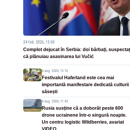
24 feb. 2026, 15:50
Complot dejucat în Serbia: doi bărbați, suspectaț
că plănuiau asasinarea lui Vučić
6 aug. 2026, 13:16
Festivalul Haferland este cea mai
importantă manifestare dedicată culturii
săsești
6 aug. 2026, 11:43
Rusia susține că a doborât peste 600
drone ucrainene într-o singură noapte.
Un centru logistic Wildberries, avariat
VIDEO