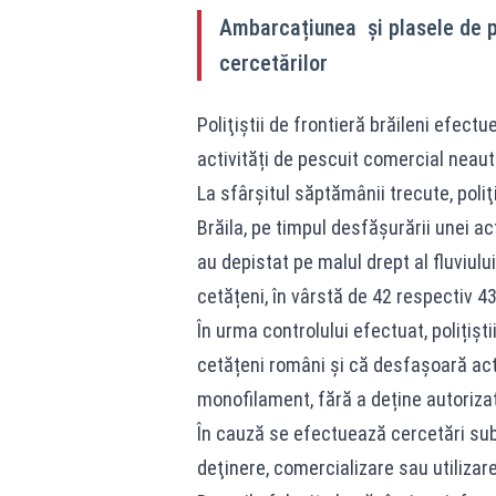
Ambarcațiunea şi plasele de pe
cercetărilor
Poliţiştii de frontieră brăileni efect
activități de pescuit comercial neaut
La sfârșitul săptămânii trecute, poliţi
Brăila, pe timpul desfăşurării unei acţ
au depistat pe malul drept al fluviulu
cetățeni, în vârstă de 42 respectiv 4
În urma controlului efectuat, polițiș
cetățeni români şi că desfașoară acti
monofilament, fără a deține autorizaț
În cauză se efectuează cercetări sub 
deţinere, comercializare sau utilizar