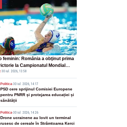
o feminin: România a obţinut prima
victorie la Campionatul Mondial
t
·
30 iul. 2026, 13:58
er-16
2
Politica
-
30 iul. 2026, 14:17
PSD cere sprijinul Comisiei Europene
pentru PNRR și protejarea educației și
sănătății
3
Politica
-
30 iul. 2026, 14:26
Drone ucrainene au lovit un terminal
rusesc de cereale în Strâmtoarea Kerci