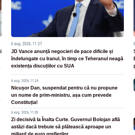
6 aug. 2026, 11:27
i
JD Vance anunță negocieri de pace dificile și
îndelungate cu Iranul, în timp ce Teheranul neagă
existența discuțiilor cu SUA
6 aug. 2026, 11:24
Nicușor Dan, suspendat pentru că nu propune
un nume de prim-ministru, așa cum prevede
Constituția!
6 aug. 2026, 11:05
Zi decisivă la Înalta Curte. Guvernul Bolojan află
astăzi dacă trebuie să plătească aproape un
miliard de euro grefierilor