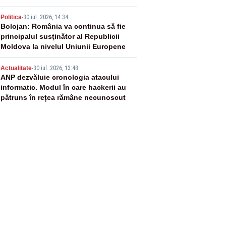
4
Politica
-
30 iul. 2026, 14:34
Bolojan: România va continua să fie
principalul susţinător al Republicii
Moldova la nivelul Uniunii Europene
5
Actualitate
-
30 iul. 2026, 13:48
ANP dezvăluie cronologia atacului
informatic. Modul în care hackerii au
pătruns în rețea rămâne necunoscut