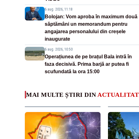
6 aug. 2026, 11:18
Bolojan: Vom aproba în maximum două
săptămâni un memorandum pentru
angajarea personalului din creșele
inaugurate
6 aug. 2026, 10:50
Operațiunea de pe brațul Bala intră în
faza decisivă. Prima barjă ar putea fi
scufundată la ora 15:00
MAI MULTE ȘTIRI DIN
ACTUALITAT