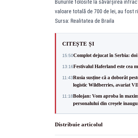
Bunurile folosite la săvârșirea infra
valoare totală de 700 de lei, au fost r
Sursa: Realitatea de Braila
CITEȘTE ȘI
Complot dejucat în Serbia: doi 
15:50
Festivalul Haferland este cea m
13:16
Rusia susține că a doborât pes
11:43
logistic Wildberries, avariat 
Bolojan: Vom aproba în maxi
11:18
personalului din creșele inaugu
Distribuie articolul