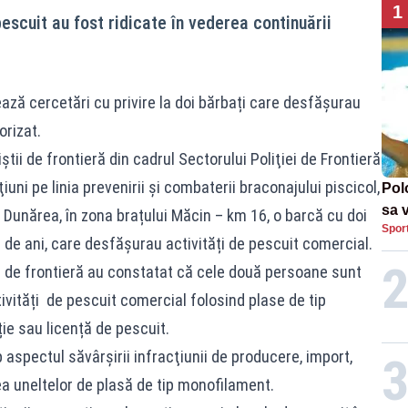
1
scuit au fost ridicate în vederea continuării
uează cercetări cu privire la doi bărbați care desfășurau
orizat.
ştii de frontieră din cadrul Sectorului Poliţiei de Frontieră
iuni pe linia prevenirii şi combaterii braconajului piscicol,
Pol
sa 
i Dunărea, în zona brațului Măcin – km 16, o barcă cu doi
Spor
Und
3 de ani, care desfășurau activități de pescuit comercial.
tii de frontieră au constatat că cele două persoane sunt
vități de pescuit comercial folosind plase de tip
ie sau licență de pescuit.
aspectul săvârşirii infracţiunii de producere, import,
ea uneltelor de plasă de tip monofilament.