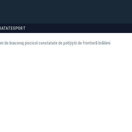
NATATE
SPORT
uni de braconaj piscicol constatate de polițiștii de frontieră brăileni