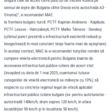
singura cale de acces către punctul de trecere Kulata pe
sensul de ieşire din Bulgaria către Grecia este autostrada A3 -
Struma)”, a recomandat MAE.
la frontiera bulgaro-turcă: PCTF Kapitan Andreevo - Kapikule;
PCTF Lesovo - Hamzabeyli; PCTF Malko Târnovo - Derekoy
(ultimul punct prezintă o infrastructură existentă redusă şi
înregistrează în mod constant timpi foarte mari de aşteptare).
În acelaşi context, MAE le-a recomandat turiştilor români să
cumpere vinieta electronică pentru Bulgaria înainte de
accesarea infrastructurii publice rutiere din acest stat
(începând cu data de 1 mai 2025, cuantumul tuturor
categoriilor de vinietă electronică se măreşte cu 10%), să
respecte cu stricteţe regimul legal de viteză aplicabil
infrastructurii publice rutiere bulgare (ex: pentru autoturisme -
autostradă 140km/h, drum expres 120 km/h, în afara
localităţilor 90 km/h şi în localitate 50 km/h).