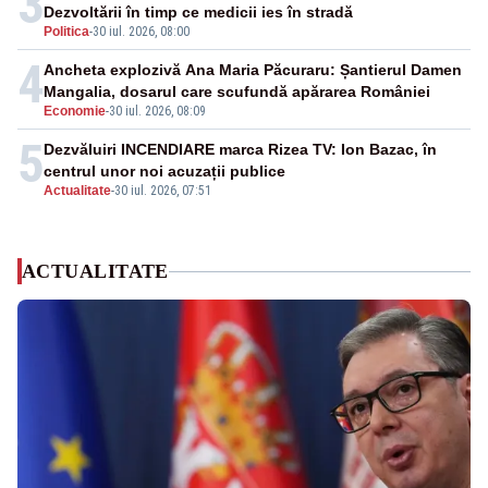
3
Dezvoltării în timp ce medicii ies în stradă
Politica
-
30 iul. 2026, 08:00
4
Ancheta explozivă Ana Maria Păcuraru: Șantierul Damen
Mangalia, dosarul care scufundă apărarea României
Economie
-
30 iul. 2026, 08:09
5
Dezvăluiri INCENDIARE marca Rizea TV: Ion Bazac, în
centrul unor noi acuzații publice
Actualitate
-
30 iul. 2026, 07:51
ACTUALITATE