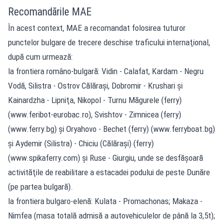
Recomandările MAE
În acest context, MAE a recomandat folosirea tuturor
punctelor bulgare de trecere deschise traficului internaţional,
după cum urmează:
la frontiera româno-bulgară: Vidin - Calafat, Kardam - Negru
Vodă, Silistra - Ostrov Călăraşi, Dobromir - Krushari şi
Kainardzha - Lipniţa, Nikopol - Turnu Măgurele (ferry)
(www.feribot-eurobac.ro), Svishtov - Zimnicea (ferry)
(www.ferry.bg) şi Oryahovo - Bechet (ferry) (www.ferryboat.bg)
şi Aydemir (Silistra) - Chiciu (Călăraşi) (ferry)
(www.spikaferry.com) şi Ruse - Giurgiu, unde se desfăşoară
activităţile de reabilitare a estacadei podului de peste Dunăre
(pe partea bulgară).
la frontiera bulgaro-elenă: Kulata - Promachonas; Makaza -
Nimfea (masa totală admisă a autovehiculelor de până la 3,5t);