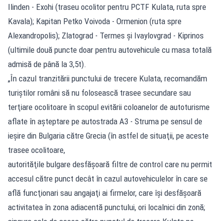
Ilinden - Exohi (traseu ocolitor pentru PCTF Kulata, ruta spre
Kavala); Kapitan Petko Voivoda - Ormenion (ruta spre
Alexandropolis); Zlatograd - Termes şi Ivaylovgrad - Kiprinos
(ultimile două puncte doar pentru autovehicule cu masa totală
admisă de până la 3,5t).
„În cazul tranzitării punctului de trecere Kulata, recomandăm
turiştilor români să nu folosească trasee secundare sau
terţiare ocolitoare în scopul evitării coloanelor de autoturisme
aflate în aşteptare pe autostrada A3 - Struma pe sensul de
ieşire din Bulgaria către Grecia (în astfel de situaţii, pe aceste
trasee ocolitoare,
autorităţile bulgare desfăşoară filtre de control care nu permit
accesul către punct decât în cazul autovehiculelor în care se
află funcţionari sau angajaţi ai firmelor, care îşi desfăşoară
activitatea în zona adiacentă punctului, ori localnici din zonă;