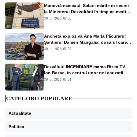
Manevră mascată. Salarii mărite în secret
la Ministerul Dezvoltării în timp ce medicii
ies în stradă
30 iul. 2026, 08:00
Ancheta explozivă Ana Maria Păcuraru:
Șantierul Damen Mangalia, dosarul care
scufundă apărarea României
30 iul. 2026, 08:09
Dezvăluiri INCENDIARE marca Rizea TV:
Ion Bazac, în centrul unor noi acuzații
publice
30 iul. 2026, 07:51
CATEGORII POPULARE
Actualitate
Politica