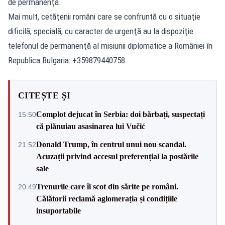
de permanenţă.
Mai mult, cetăţenii români care se confruntă cu o situaţie
dificilă, specială, cu caracter de urgenţă au la dispoziţie
telefonul de permanenţă al misiunii diplomatice a României în
Republica Bulgaria: +359879440758.
CITEȘTE ȘI
Complot dejucat în Serbia: doi bărbați, suspectați
15:50
că plănuiau asasinarea lui Vučić
Donald Trump, în centrul unui nou scandal.
21:52
Acuzații privind accesul preferențial la postările
sale
Trenurile care îi scot din sărite pe români.
20:49
Călătorii reclamă aglomerația și condițiile
insuportabile