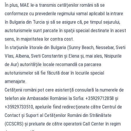
În plus, MAE le-a transmis cetăţenilor români să se
conformeze cu prevederile regimului vamal aplicabil la intrare
în Bulgaria din Turcia şi să se asigure că, pe timpul sejurului,
autoturismele sunt parcate în spaţii special destinate în acest
sens, în majoritatea lor contra cost.
În staţiunile litorale din Bulgaria (Sunny Beach, Nessebar, Sveti
Vlas, Albena, Sveti Constantin şi Elena şi, mai ales, Nisipurile
de Aur) autorităţile locale recomandă ca parcarea
autoturismelor să fie făcută doar în locurile special
amenajate.
Cetăţenii români pot cere asistenţă consulară la numerele de
telefon ale Ambasadei României la Sofia: +35929712858 şi
+35929733510, apelurile fiind redirecţionate către Centrul de
Contact şi Suport al Cetăţenilor Români din Străinătate
(CCSCRS) şi preluate de către operatorii Call Center în regim