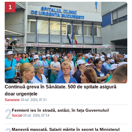
1
Continuă greva în Sănătate. 500 de spitale asigură
doar urgențele
Sanatate
·
30 iul. 2026, 07:51
2
Fermierii ies în stradă, astăzi, în fața Guvernului!
Social
-
30 iul. 2026, 07:54
Manevră mascată. Salarii mărite în secret la Ministerul