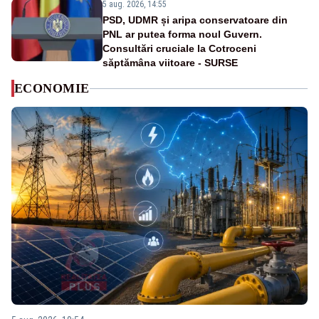
5 aug. 2026, 14:55
PSD, UDMR și aripa conservatoare din
PNL ar putea forma noul Guvern.
Consultări cruciale la Cotroceni
săptămâna viitoare - SURSE
ECONOMIE