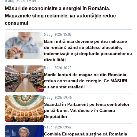
5 aug. 2026, 19:54
Măsuri de economisire a energiei în România.
Magazinele sting reclamele, iar autoritățile reduc
consumul
5 aug. 2026, 15:03
Banii intră mai devreme pentru milioane
de români: când se plătesc alocațiile,
indemnizațiile și drepturile persoanelor cu
dizabilități
5 aug. 2026, 10:29
Marile lanțuri de magazine din România
reduc consumul de energie. Ce MĂSURI
au anunțat retailerii
5 aug. 2026, 09:46
Scandal în Parlament pe tema centralelor
pe cărbune. Vot decisiv în Camera
Deputaților
5 aug. 2026, 09:42
Comisia Europeană susține că România