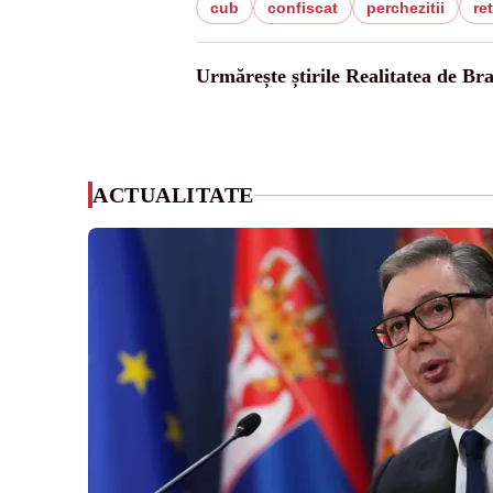
cub
confiscat
perchezitii
re
Urmărește știrile Realitatea de Bra
ACTUALITATE