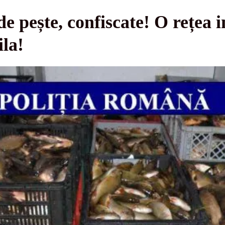
de pește, confiscate! O rețea 
ila!