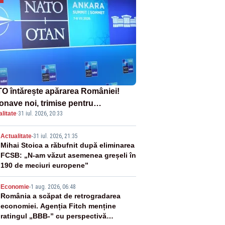
O întărește apărarea României!
onave noi, trimise pentru
litate
·
31 iul. 2026, 20:33
erceptarea și distrugerea dronelor
2
Actualitate
-
31 iul. 2026, 21:35
Mihai Stoica a răbufnit după eliminarea
FCSB: „N-am văzut asemenea greșeli în
190 de meciuri europene”
3
Economie
-
1 aug. 2026, 06:48
România a scăpat de retrogradarea
economiei. Agenția Fitch menține
ratingul „BBB-” cu perspectivă