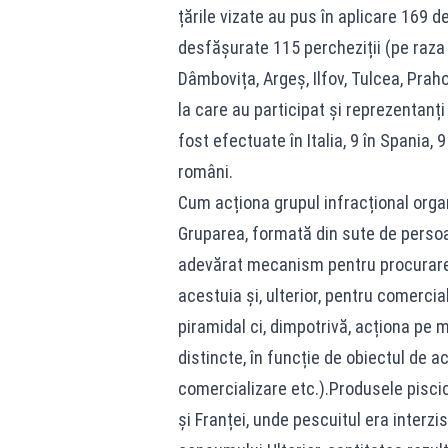
țările vizate au pus în aplicare 169 
desfășurate 115 percheziții (pe raza 
Dâmbovița, Argeș, Ilfov, Tulcea, Praho
la care au participat și reprezentanți 
fost efectuate în Italia, 9 în Spania, 9
români.
Cum acționa grupul infracțional orga
Gruparea, formată din sute de persoane
adevărat mecanism pentru procurarea i
acestuia și, ulterior, pentru comerci
piramidal ci, dimpotrivă, acționa pe m
distincte, în funcție de obiectul de a
comercializare etc.).Produsele piscico
și Franței, unde pescuitul era interzi