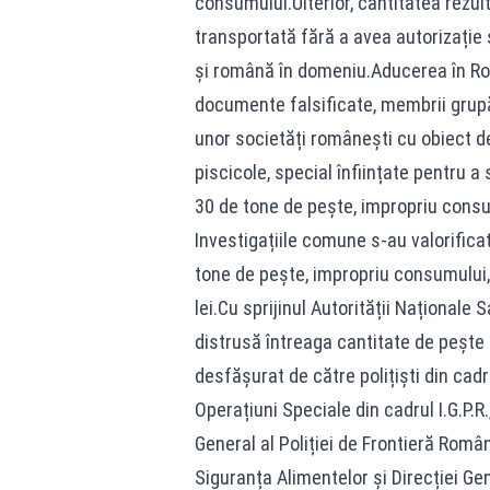
consumului.Ulterior, cantitatea rezul
transportată fără a avea autorizație
și română în domeniu.Aducerea în Româ
documente falsificate, membrii grupăr
unor societăți românești cu obiect de
piscicole, special înființate pentru a s
30 de tone de pește, impropriu consu
Investigațiile comune s-au valorific
tone de pește, impropriu consumului, 
lei.Cu sprijinul Autorității Naționale
distrusă întreaga cantitate de pește
desfășurat de către polițiști din cadru
Operațiuni Speciale din cadrul I.G.P.R
General al Poliției de Frontieră Român
Siguranța Alimentelor și Direcției Gen