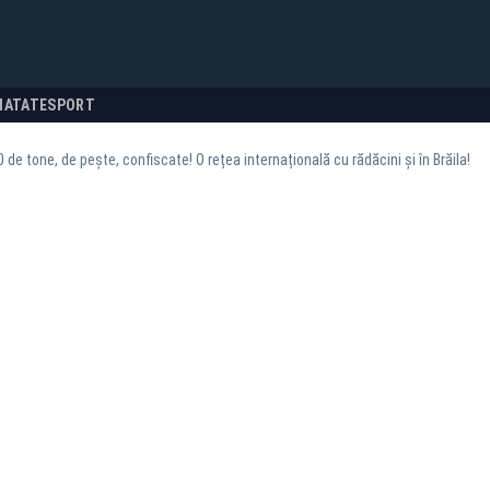
NATATE
SPORT
 de tone, de pește, confiscate! O rețea internațională cu rădăcini și în Brăila!