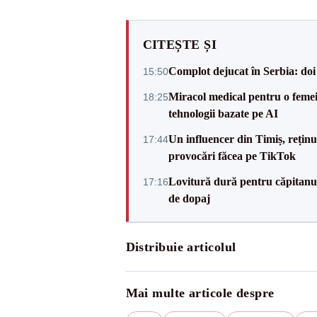
CITEȘTE ȘI
Complot dejucat în Serbia: doi 
15:50
Miracol medical pentru o femeie
18:25
tehnologii bazate pe AI
Un influencer din Timiș, rețin
17:44
provocări făcea pe TikTok
Lovitură dură pentru căpitanul
17:16
de dopaj
Distribuie articolul
Mai multe articole despre