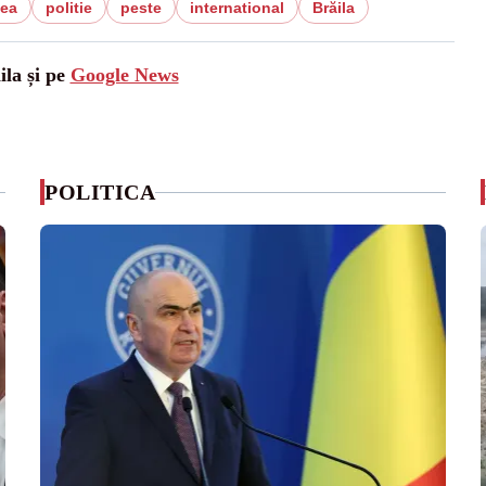
tea
politie
peste
international
Brăila
ila și pe
Google News
POLITICA