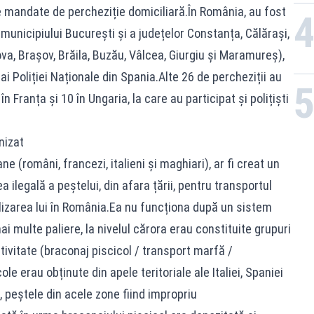
de mandate de percheziție domiciliară.În România, au fost
municipiului București și a județelor Constanța, Călărași,
va, Brașov, Brăila, Buzău, Vâlcea, Giurgiu și Maramureș),
ai Poliției Naționale din Spania.Alte 26 de percheziții au
 în Franța și 10 în Ungaria, la care au participat și polițiști
nizat
 (români, francezi, italieni și maghiari), ar fi creat un
legală a peștelui, din afara țării, pentru transportul
alizarea lui în România.Ea nu funcționa după un sistem
ai multe paliere, la nivelul cărora erau constituite grupuri
ctivitate (braconaj piscicol / transport marfă /
le erau obținute din apele teritoriale ale Italiei, Spaniei
s, peștele din acele zone fiind impropriu