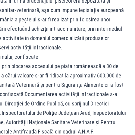
tată în urma braconajului piscicol era depozitată și
 sanitar-veterinară, așa cum impune legislația europeană
nia a peștelui s-ar fi realizat prin folosirea unor
ii efectuând achiziții intracomunitare, prin intermediul
 activitate în domeniul comercializării produselor
ervi activității infracționale.
mului, confiscate
at prin blocarea accesului pe piața românească a 30 de
a cărui valoare s-ar fi ridicat la aproximativ 600.000 de
 Sanitară Veterinară și pentru Siguranța Alimentelor a fost
 confiscată.Documentarea activității infracționale s-a
l Direcției de Ordine Publică, cu sprijinul Direcției
., Inspectoratului de Poliție Județean Arad, Inspectoratului
e, Autorității Naționale Sanitare Veterinare și Pentru
erale Antifraudă Fiscală din cadrul A.N.A.F.