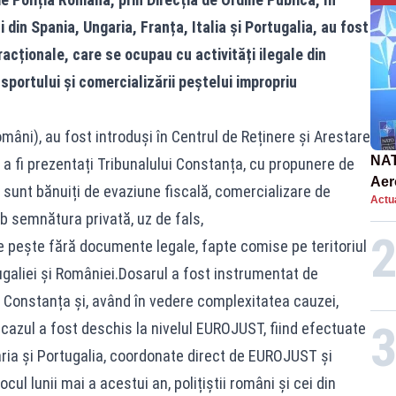
 din Spania, Ungaria, Franța, Italia și Portugalia, au fost
racționale, care se ocupau cu activități ilegale din
nsportului și comercializării peștelui impropriu
români), au fost introduși în Centrul de Reținere și Arestare
NAT
a fi prezentați Tribunalului Constanța, cu propunere de
Aer
 sunt bănuiți de evaziune fiscală, comercializare de
Actua
int
ub semnătura privată, uz de fals,
 pește fără documente legale, fapte comise pe teritoriul
rtugaliei și României.Dosarul a fost instrumentat de
 Constanța și, având în vedere complexitatea cauzei,
 cazul a fost deschis la nivelul EUROJUST, fiind efectuate
garia și Portugalia, coordonate direct de EUROJUST și
ul lunii mai a acestui an, polițiștii români și cei din