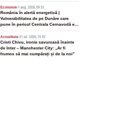
negativă
4
Economie
-
1 aug. 2026, 09:32
România în alertă energetică |
Vulnerabilitatea de pe Dunăre care
pune în pericol Centrala Cernavodă era
cunoscută de pe vremea lui Ceaușescu
5
Actualitate
-
31 iul. 2026, 19:35
Cristi Chivu, ironie savuroasă înainte
de Inter – Manchester City: „Ar fi
frumos să mai cumpărați și de la noi”