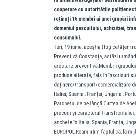
cooperare cu autoritățile polițienești
reținuți 16 membri ai unei grupări inf
domeniul pescuitului, achiziției, tra
consumului.
Ieri, 19 iunie, aceștia (toți cetățeni 
Preventivă Constanța, astăzi urmând 
arestare preventivă.Membrii grupului
produse alterate, fals în înscrisuri s
deținere/transport/comercializare de
Italiei, Spaniei, Franței, Ungariei, Po
Parchetul de pe lângă Curtea de Apel
precum și caracterul transfrontalier,
anchete în Italia, Spania, Franța, Un
EUROPOL.Reamintim faptul că, la mijloc