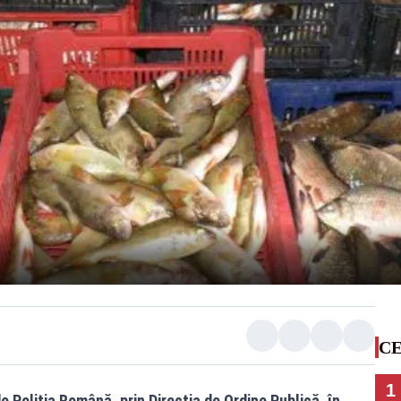
CE
1
e Poliția Română, prin Direcția de Ordine Publică, în