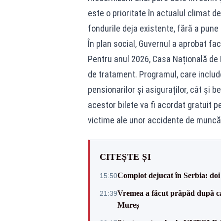
este o prioritate în actualul climat de
fondurile deja existente, fără a pune
În plan social, Guvernul a aprobat fac
Pentru anul 2026, Casa Națională de P
de tratament. Programul, care includ
pensionarilor și asiguraților, cât și b
acestor bilete va fi acordat gratuit 
victime ale unor accidente de muncă, 
CITEȘTE ȘI
Complot dejucat în Serbia: doi 
15:50
Vremea a făcut prăpăd după cani
21:39
Mureș