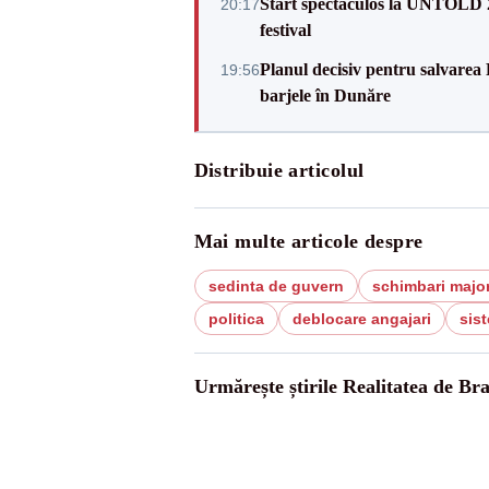
Start spectaculos la UNTOLD 20
20:17
festival
Planul decisiv pentru salvarea
19:56
barjele în Dunăre
Distribuie articolul
Mai multe articole despre
sedinta de guvern
schimbari majo
politica
deblocare angajari
sist
Urmărește știrile Realitatea de Bra