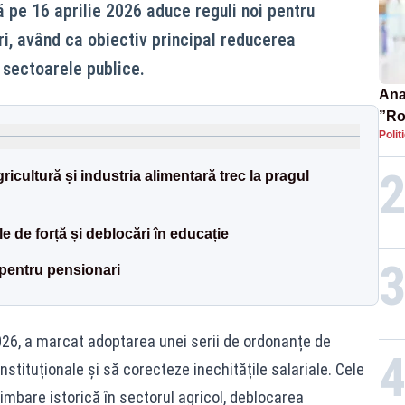
pe 16 aprilie 2026 aduce reguli noi pentru
ri, având ca obiectiv principal reducerea
 sectoarele publice.
Ana 
”Ro
Polit
pre
ricultură și industria alimentară trec la pragul
le de forță și deblocări în educație
n pentru pensionari
2026, a marcat adoptarea unei serii de ordonanțe de
stituționale și să corecteze inechitățile salariale. Cele
mbare istorică în sectorul agricol, deblocarea