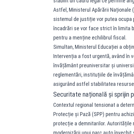
stabilit un cadru legal ce permite ang
Astfel, Ministerul Apărării Naționale
sistemul de justiție vor putea ocupa
încadrări se vor face strict în limit
pentru a menține echilibrul fiscal.
Simultan, Ministerul Educației a obți
Intervenția a fost urgentă, având în
învățământ preuniversitar și universi
reglementări, instituțiile de învățăm
asigurând astfel stabilitatea resurs
Securitate națională și sprijin 
Contextul regional tensionat a deter
Protecție și Pază (SPP) pentru achiz
protecție a demnitarilor. Autoritățil
modernizării unui parc auto învechit și