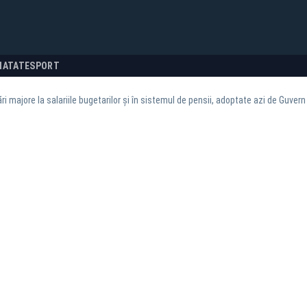
NATATE
SPORT
i majore la salariile bugetarilor și în sistemul de pensii, adoptate azi de Guvern