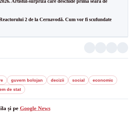
26. Artistul-surpriză care deschide prima seară de
 Reactorului 2 de la Cernavodă. Cum vor fi scufundate
re
guvern bolojan
decizii
social
economic
em de stat
ila și pe
Google News