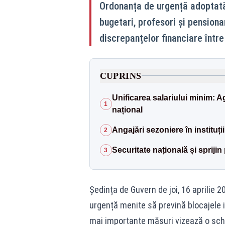
Ordonanța de urgență adoptată 
bugetari, profesori și pensiona
discrepanțelor financiare între
CUPRINS
Unificarea salariului minim: Ag
1
național
Angajări sezoniere în instituții
2
Securitate națională și spriji
3
Ședința de Guvern de joi, 16 aprilie 
urgență menite să prevină blocajele in
mai importante măsuri vizează o schi