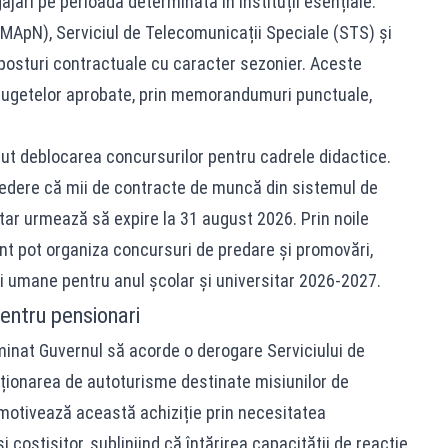
ajări pe perioadă determinată în instituții esențiale.
 (MApN), Serviciul de Telecomunicații Speciale (STS) și
 posturi contractuale cu caracter sezonier. Aceste
a bugetelor aprobate, prin memorandumuri punctuale,
nut deblocarea concursurilor pentru cadrele didactice.
 vedere că mii de contracte de muncă din sistemul de
tar urmează să expire la 31 august 2026. Prin noile
ânt pot organiza concursuri de predare și promovări,
ei umane pentru anul școlar și universitar 2026-2027.
pentru pensionari
minat Guvernul să acorde o derogare Serviciului de
iționarea de autoturisme destinate misiunilor de
e motivează această achiziție prin necesitatea
 costisitor, subliniind că întărirea capacității de reacție