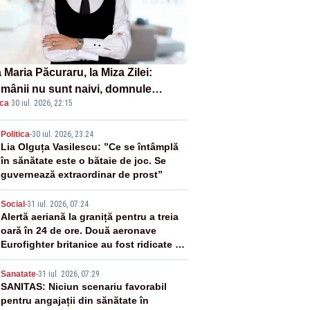
Maria Păcuraru, la Miza Zilei:
mânii nu sunt naivi, domnule
ica
·
30 iul. 2026, 22:15
mier Bolojan”
2
Politica
-
30 iul. 2026, 23:24
Lia Olguța Vasilescu: ”Ce se întâmplă
în sănătate este o bătaie de joc. Se
guvernează extraordinar de prost”
3
Social
-
31 iul. 2026, 07:24
Alertă aeriană la graniță pentru a treia
oară în 24 de ore. Două aeronave
Eurofighter britanice au fost ridicate de
la sol
4
Sanatate
-
31 iul. 2026, 07:29
SANITAS: Niciun scenariu favorabil
pentru angajații din sănătate în