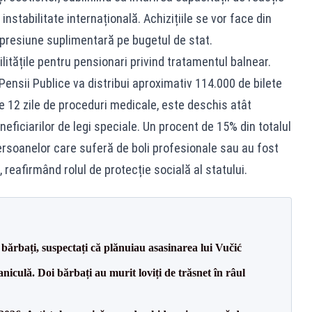
 instabilitate internațională. Achizițiile se vor face din
 presiune suplimentară pe bugetul de stat.
ilitățile pentru pensionari privind tratamentul balnear.
ensii Publice va distribui aproximativ 114.000 de bilete
e 12 zile de proceduri medicale, este deschis atât
eneficiarilor de legi speciale. Un procent de 15% din totalul
persoanelor care suferă de boli profesionale sau au fost
reafirmând rolul de protecție socială al statului.
bărbați, suspectați că plănuiau asasinarea lui Vučić
culă. Doi bărbați au murit loviți de trăsnet în râul