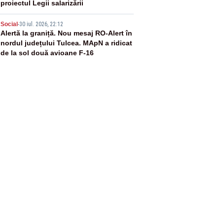
proiectul Legii salarizării
5
Social
-
30 iul. 2026, 22:12
Alertă la graniță. Nou mesaj RO-Alert în
nordul județului Tulcea. MApN a ridicat
de la sol două avioane F-16