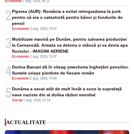
Economie
·
2 aug. 2026, 09:22
2
Piperea (AUR): România a evitat retrogradarea la junk
pentru că era o catastrofă pentru bănci și fondurile de
pensii
Economie
-
2 aug. 2026, 10:01
3
Mobilizare masivă pe Dunăre, pentru salvarea producției
la Cernavodă. Armata va detona o stâncă și va devia apa
fluviului - IMAGINI AERIENE
Economie
-
2 aug. 2026, 10:07
4
Dorina Barcari dă în vileag șmecheria înghețării pensiilor.
Sumele uriașe pierdute de fiecare român
Economie
-
2 aug. 2026, 10:09
5
Dunărea a secat atât de mult încât a scos la suprafață
nave naziste din al doilea război mondial
Social
-
1 aug. 2026, 23:10
ACTUALITATE