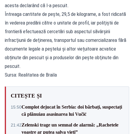
acesta declarând că l-a pescuit.
Întreaga cantitate de peşte, 29,5 de kilograme, a fost ridicată
în vederea predării către o unitate de profil, iar poliţiştii de
frontieră efectuează cercetări sub aspectul săvârşirii
infracţiunii de deţinerea, transportul sau comercializarea fără
documente legale a peştelui și altor viețuitoare acvatice
obținute din pescuit şi a produselor din peşte obţinute din
pescuit.
Sursa: Realitatea de Braila
CITEȘTE ȘI
Complot dejucat în Serbia: doi bărbați, suspectați
15:50
că plănuiau asasinarea lui Vučić
Zelenski trage un semnal de alarmă: „Rachetele
21:42
voastre ar putea salva vieți”