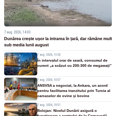
7 aug. 2026, 14:03
Dunărea crește ușor la intrarea în țară, dar rămâne mult
sub media lunii august
7 aug. 2026, 13:02
În intervalul orar de seară, consumul de
curent „a scăzut cu 200-300 de megawați”
7 aug. 2026, 10:57
ANSVSA a negociat, la Ankara, un acord
pentru facilitarea tranzitului prin Turcia al
carcaselor de ovine și bovine
7 aug. 2026, 10:51
Bolojan: Nivelul Dunării asigură o
funcționare a centralei de la Cernavodă