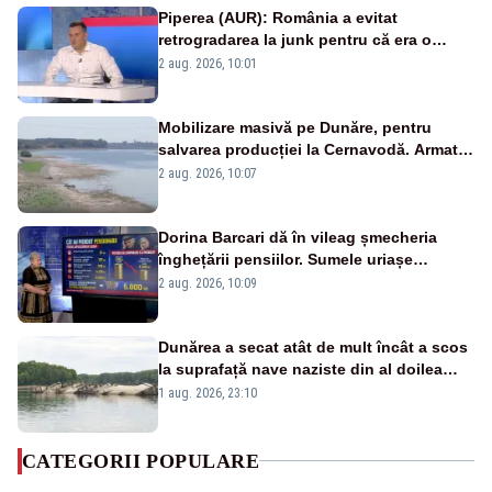
Piperea (AUR): România a evitat
retrogradarea la junk pentru că era o
catastrofă pentru bănci și fondurile de
2 aug. 2026, 10:01
pensii
Mobilizare masivă pe Dunăre, pentru
salvarea producției la Cernavodă. Armata
va detona o stâncă și va devia apa
2 aug. 2026, 10:07
fluviului - IMAGINI AERIENE
Dorina Barcari dă în vileag șmecheria
înghețării pensiilor. Sumele uriașe
pierdute de fiecare român
2 aug. 2026, 10:09
Dunărea a secat atât de mult încât a scos
la suprafață nave naziste din al doilea
război mondial
1 aug. 2026, 23:10
CATEGORII POPULARE