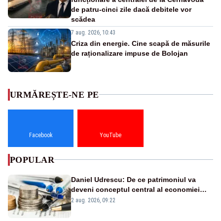
de patru-cinci zile dacă debitele vor
scădea
7 aug. 2026, 10:43
Criza din energie. Cine scapă de măsurile
de raționalizare impuse de Bolojan
URMĂREȘTE-NE PE
Facebook
YouTube
POPULAR
Daniel Udrescu: De ce patrimoniul va
deveni conceptul central al economiei
viitoare?
2 aug. 2026, 09:22