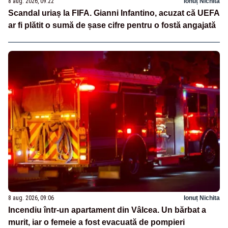
8 aug. 2026, 09:22
Ionuț Nichita
Scandal uriaș la FIFA. Gianni Infantino, acuzat că UEFA
ar fi plătit o sumă de șase cifre pentru o fostă angajată
8 aug. 2026, 09:06
Ionuț Nichita
Incendiu într-un apartament din Vâlcea. Un bărbat a
murit, iar o femeie a fost evacuată de pompieri