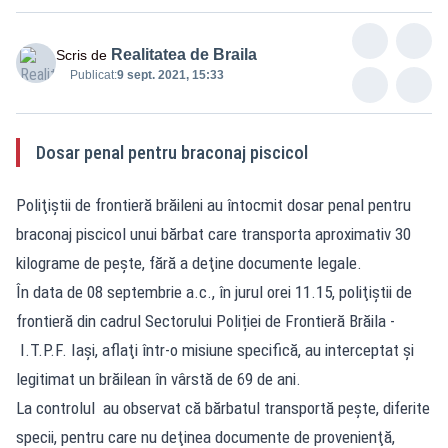
Realitatea de Braila
Scris de
Publicat:
9 sept. 2021, 15:33
Dosar penal pentru braconaj piscicol
Poliţiştii de frontieră brăileni au întocmit dosar penal pentru
braconaj piscicol unui bărbat care transporta aproximativ 30
kilograme de peşte, fără a deţine documente legale.
În data de 08 septembrie a.c., în jurul orei 11.15, poliţiştii de
frontieră din cadrul Sectorului Poliției de Frontieră Brăila -
I.T.P.F. Iași, aflaţi într-o misiune specifică, au interceptat şi
legitimat un brăilean în vârstă de 69 de ani.
La controlul au observat că bărbatul transportă peşte, diferite
specii, pentru care nu deţinea documente de provenienţă,