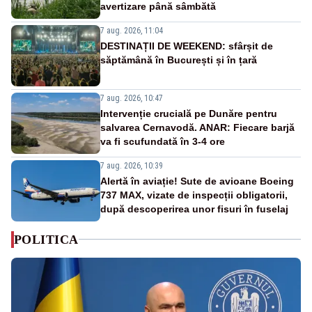
avertizare până sâmbătă
7 aug. 2026, 11:04
DESTINAȚII DE WEEKEND: sfârșit de
săptămână în București și în țară
7 aug. 2026, 10:47
Intervenție crucială pe Dunăre pentru
salvarea Cernavodă. ANAR: Fiecare barjă
va fi scufundată în 3-4 ore
7 aug. 2026, 10:39
Alertă în aviație! Sute de avioane Boeing
737 MAX, vizate de inspecții obligatorii,
după descoperirea unor fisuri în fuselaj
POLITICA