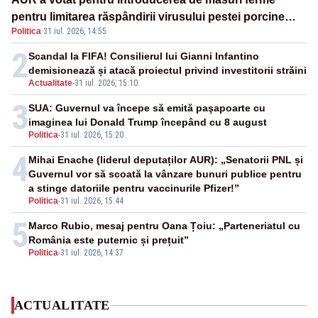
pentru limitarea răspândirii virusului pestei porcine
Politica
·
31 iul. 2026, 14:55
africane
2
Scandal la FIFA! Consilierul lui Gianni Infantino
demisionează și atacă proiectul privind investitorii străini
Actualitate
-
31 iul. 2026, 15:10
3
SUA: Guvernul va începe să emită paşapoarte cu
imaginea lui Donald Trump începând cu 8 august
Politica
-
31 iul. 2026, 15:20
4
Mihai Enache (liderul deputaților AUR): „Senatorii PNL și
Guvernul vor să scoată la vânzare bunuri publice pentru
a stinge datoriile pentru vaccinurile Pfizer!”
Politica
-
31 iul. 2026, 15:44
5
Marco Rubio, mesaj pentru Oana Țoiu: „Parteneriatul cu
România este puternic și prețuit”
Politica
-
31 iul. 2026, 14:37
ACTUALITATE