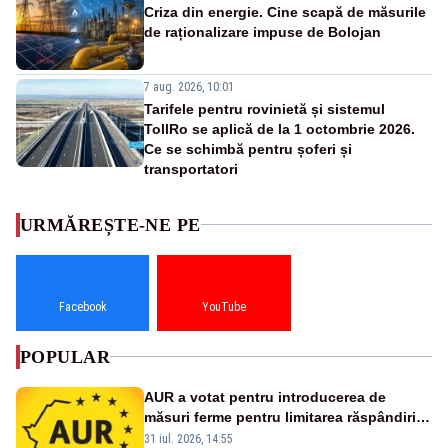
Criza din energie. Cine scapă de măsurile
de raționalizare impuse de Bolojan
7 aug. 2026, 10:01
Tarifele pentru rovinietă și sistemul
TollRo se aplică de la 1 octombrie 2026.
Ce se schimbă pentru șoferi și
transportatori
URMĂREȘTE-NE PE
Facebook
YouTube
POPULAR
AUR a votat pentru introducerea de
măsuri ferme pentru limitarea răspândirii
virusului pestei porcine africane
31 iul. 2026, 14:55