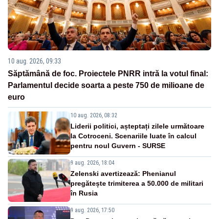
10 aug. 2026, 09:33
Săptămână de foc. Proiectele PNRR intră la votul final:
Parlamentul decide soarta a peste 750 de milioane de
euro
10 aug. 2026, 08:32
Liderii politici, așteptați zilele următoare
la Cotroceni. Scenariile luate în calcul
pentru noul Guvern - SURSE
9 aug. 2026, 18:04
Zelenski avertizează: Phenianul
pregătește trimiterea a 50.000 de militari
în Rusia
9 aug. 2026, 17:50