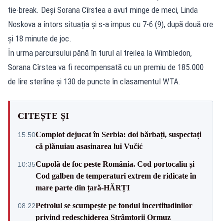
tie-break. Deși Sorana Cîrstea a avut minge de meci, Linda
Noskova a întors situația și s-a impus cu 7-6 (9), după două ore
și 18 minute de joc.
În urma parcursului până în turul al treilea la Wimbledon,
Sorana Cîrstea va fi recompensată cu un premiu de 185.000
de lire sterline și 130 de puncte în clasamentul WTA.
CITEȘTE ȘI
Complot dejucat în Serbia: doi bărbați, suspectați
15:50
că plănuiau asasinarea lui Vučić
Cupolă de foc peste România. Cod portocaliu și
10:35
Cod galben de temperaturi extrem de ridicate în
mare parte din țară-HĂRȚI
Petrolul se scumpește pe fondul incertitudinilor
08:22
privind redeschiderea Strâmtorii Ormuz