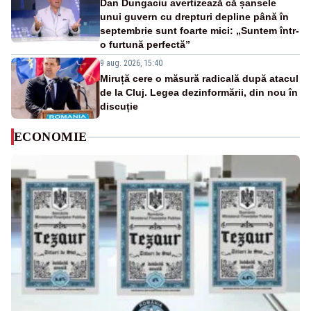
Dan Dungaciu avertizează că șansele
unui guvern cu drepturi depline până în
septembrie sunt foarte mici: „Suntem într-
o furtună perfectă”
9 aug. 2026, 15:40
Miruță cere o măsură radicală după atacul
de la Cluj. Legea dezinformării, din nou în
discuție
ECONOMIE