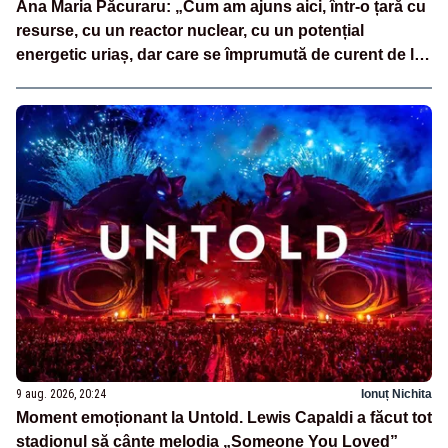
Ana Maria Păcuraru: „Cum am ajuns aici, într-o țară cu
resurse, cu un reactor nuclear, cu un potențial
energetic uriaș, dar care se împrumută de curent de la
vecini?”
9 aug. 2026, 20:24
Ionuț Nichita
Moment emoționant la Untold. Lewis Capaldi a făcut tot
stadionul să cânte melodia „Someone You Loved”