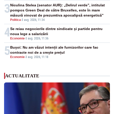
3
Niculina Stelea (senator AUR): „Delirul verde”, intitulat
pompos Green Deal de către Bruxelles, este în mare
măsură vinovat de prezumtiva apocalipsă energetică”
Politica
-
3 aug. 2026, 11:34
4
Se reiau negocierile dintre sindicate și partide pentru
noua lege a salarizării
Economie
-
3 aug. 2026, 11:36
5
Bușoi: Nu am văzut intenții ale furnizorilor care fac
contracte noi de a crește prețul
Economie
-
3 aug. 2026, 11:18
ACTUALITATE