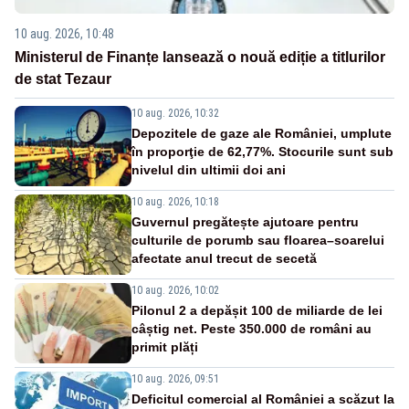
10 aug. 2026, 10:48
Ministerul de Finanțe lansează o nouă ediție a titlurilor
de stat Tezaur
10 aug. 2026, 10:32
Depozitele de gaze ale României, umplute
în proporţie de 62,77%. Stocurile sunt sub
nivelul din ultimii doi ani
10 aug. 2026, 10:18
Guvernul pregătește ajutoare pentru
culturile de porumb sau floarea–soarelui
afectate anul trecut de secetă
10 aug. 2026, 10:02
Pilonul 2 a depășit 100 de miliarde de lei
câștig net. Peste 350.000 de români au
primit plăți
10 aug. 2026, 09:51
Deficitul comercial al României a scăzut la