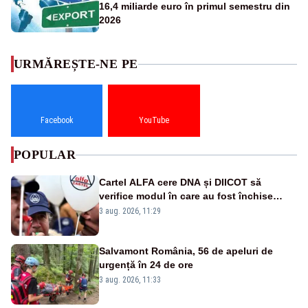
16,4 miliarde euro în primul semestru din
2026
URMĂREȘTE-NE PE
Facebook
YouTube
POPULAR
Cartel ALFA cere DNA și DIICOT să
verifice modul în care au fost închise
centralele pe cărbune
3 aug. 2026, 11:29
Salvamont România, 56 de apeluri de
urgență în 24 de ore
3 aug. 2026, 11:33