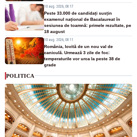
10 aug. 2026, 08:17
Peste 33.000 de candidați susțin
examenul național de Bacalaureat în
sesiunea de toamnă: primele rezultate, pe
18 august
10 aug. 2026, 08:11
România, lovită de un nou val de
caniculă. Urmează 3 zile de foc:
temperaturile vor urca la peste 38 de
grade
POLITICA