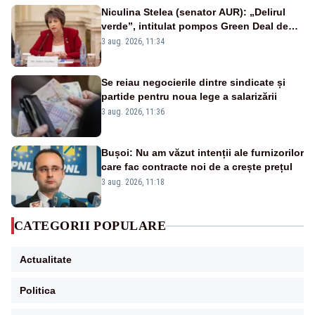
Niculina Stelea (senator AUR): „Delirul
verde”, intitulat pompos Green Deal de
către Bruxelles, este în mare măsură
3 aug. 2026, 11:34
vinovat de prezumtiva apocalipsă
energetică”
Se reiau negocierile dintre sindicate și
partide pentru noua lege a salarizării
3 aug. 2026, 11:36
Bușoi: Nu am văzut intenții ale furnizorilor
care fac contracte noi de a crește prețul
3 aug. 2026, 11:18
CATEGORII POPULARE
Actualitate
Politica