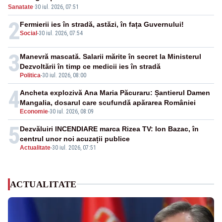
Sanatate
·
30 iul. 2026, 07:51
2
Fermierii ies în stradă, astăzi, în fața Guvernului!
Social
-
30 iul. 2026, 07:54
3
Manevră mascată. Salarii mărite în secret la Ministerul
Dezvoltării în timp ce medicii ies în stradă
Politica
-
30 iul. 2026, 08:00
4
Ancheta explozivă Ana Maria Păcuraru: Șantierul Damen
Mangalia, dosarul care scufundă apărarea României
Economie
-
30 iul. 2026, 08:09
5
Dezvăluiri INCENDIARE marca Rizea TV: Ion Bazac, în
centrul unor noi acuzații publice
Actualitate
-
30 iul. 2026, 07:51
ACTUALITATE