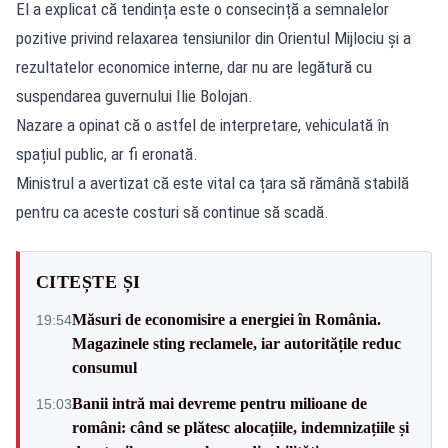
El a explicat că tendința este o consecință a semnalelor
pozitive privind relaxarea tensiunilor din Orientul Mijlociu și a
rezultatelor economice interne, dar nu are legătură cu
suspendarea guvernului Ilie Bolojan.
Nazare a opinat că o astfel de interpretare, vehiculată în
spațiul public, ar fi eronată.
Ministrul a avertizat că este vital ca țara să rămână stabilă
pentru ca aceste costuri să continue să scadă.
CITEȘTE ȘI
Măsuri de economisire a energiei în România.
19:54
Magazinele sting reclamele, iar autoritățile reduc
consumul
Banii intră mai devreme pentru milioane de
15:03
români: când se plătesc alocațiile, indemnizațiile și