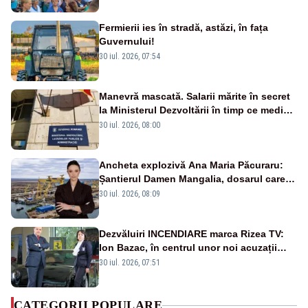
Fermierii ies în stradă, astăzi, în fața
Guvernului!
30 iul. 2026, 07:54
Manevră mascată. Salarii mărite în secret
la Ministerul Dezvoltării în timp ce medicii
ies în stradă
30 iul. 2026, 08:00
Ancheta explozivă Ana Maria Păcuraru:
Șantierul Damen Mangalia, dosarul care
scufundă apărarea României
30 iul. 2026, 08:09
Dezvăluiri INCENDIARE marca Rizea TV:
Ion Bazac, în centrul unor noi acuzații
publice
30 iul. 2026, 07:51
CATEGORII POPULARE