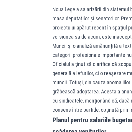
Noua Lege a salarizării din sistemul b
masa deputaților și senatorilor. Pr
proiectului apărut recent în spațiul 
versiunea sa de acum, este inacceptab
Muncii și o analiză amănunțită a text
categorii profesionale importante nu 
Oficialul a ținut să clarifice că sco
generală a lefurilor, ci o reașezare m
muncii. Totuși, din cauza anomaliilo
grăbească adoptarea. Acesta a anunțat
cu sindicatele, menționând că, dacă ne
consens între partide, obținută prin
Planul pentru salariile bugeta
scăderea veniturilor