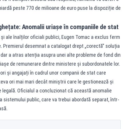
piardă peste 770 de milioane de euro puse la dispoziție de
înghețate: Anomalii uriașe în companiile de stat
 și ale înalților oficiali publici, Eugen Tomac a exclus ferm
. Premierul desemnat a catalogat drept „corectă” soluția
, dar a atras atenția asupra unei alte probleme de fond din
așe de remunerare dintre ministere și subordonatele lor.
ori și angajați în cadrul unor companii de stat care
teva ori mai mari decât miniștrii care le gestionează și
e legală. Oficialul a concluzionat că această anomalie
a sistemului public, care va trebui abordată separat, într-
asă.