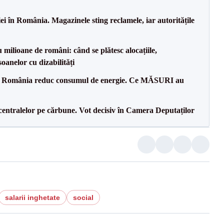
i în România. Magazinele sting reclamele, iar autoritățile
milioane de români: când se plătesc alocațiile,
soanelor cu dizabilități
in România reduc consumul de energie. Ce MĂSURI au
entralelor pe cărbune. Vot decisiv în Camera Deputaților
salarii inghetate
social