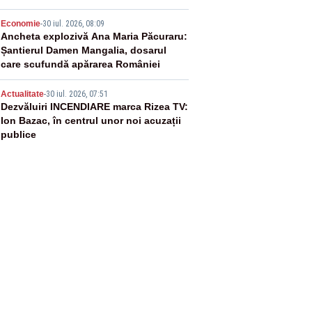
4
Economie
-
30 iul. 2026, 08:09
Ancheta explozivă Ana Maria Păcuraru:
Șantierul Damen Mangalia, dosarul
care scufundă apărarea României
5
Actualitate
-
30 iul. 2026, 07:51
Dezvăluiri INCENDIARE marca Rizea TV:
Ion Bazac, în centrul unor noi acuzații
publice