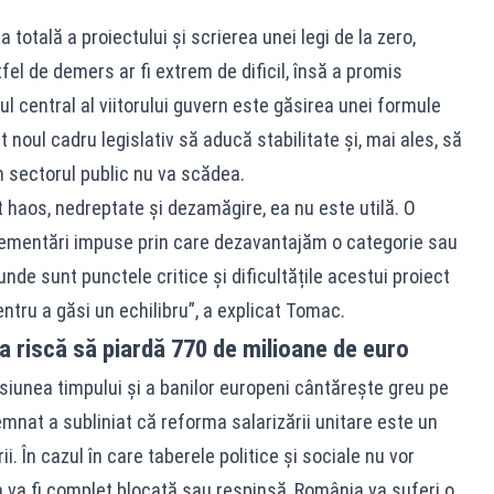
 totală a proiectului și scrierea unei legi de la zero,
l de demers ar fi extrem de dificil, însă a promis
 central al viitorului guvern este găsirea unei formule
noul cadru legislativ să aducă stabilitate și, mai ales, să
n sectorul public nu va scădea.
haos, nedreptate și dezamăgire, ea nu este utilă. O
lementări impuse prin care dezavantajăm o categorie sau
unde sunt punctele critice și dificultățile acestui proiect
ntru a găsi un echilibru”, a explicat Tomac.
 riscă să piardă 770 de milioane de euro
siunea timpului și a banilor europeni cântărește greu pe
mnat a subliniat că reforma salarizării unitare este un
i. În cazul în care taberele politice și sociale nu vor
a va fi complet blocată sau respinsă, România va suferi o