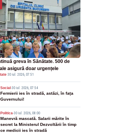
tinuă greva în Sănătate. 500 de
tale asigură doar urgențele
tate
·
30 iul. 2026, 07:51
2
Social
-
30 iul. 2026, 07:54
Fermierii ies în stradă, astăzi, în fața
Guvernului!
3
Politica
-
30 iul. 2026, 08:00
Manevră mascată. Salarii mărite în
secret la Ministerul Dezvoltării în timp
ce medicii ies în stradă