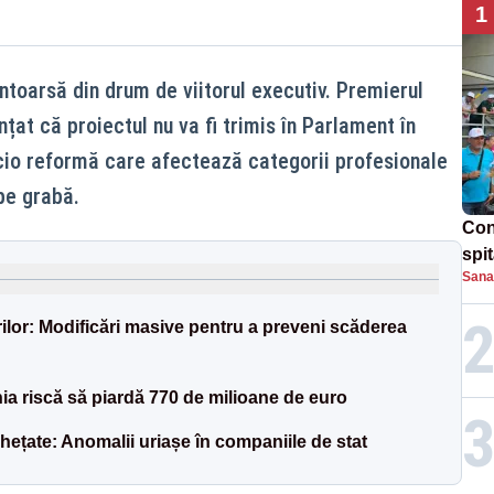
1
întoarsă din drum de viitorul executiv. Premierul
at că proiectul nu va fi trimis în Parlament în
icio reformă care afectează categorii profesionale
pe grabă.
Con
spi
Sana
rilor: Modificări masive pentru a preveni scăderea
a riscă să piardă 770 de milioane de euro
nghețate: Anomalii uriașe în companiile de stat