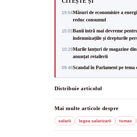
CITEȘTE ȘI
Măsuri de economisire a energie
19:54
reduc consumul
Banii intră mai devreme pentru 
15:03
indemnizațiile și drepturile per
Marile lanțuri de magazine d
10:29
anunțat retailerii
Scandal în Parlament pe tema c
09:46
Distribuie articolul
Mai multe articole despre
salarii
legea salarizarii
tomac