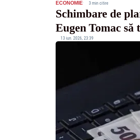
·
ECONOMIE
3 min citire
Schimbare de plan
Eugen Tomac să t
13 iun. 2026, 23:39