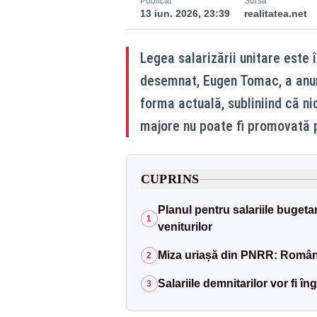
Publicat
Sursă
13 iun. 2026, 23:39
realitatea.net
Legea salarizării unitare este 
desemnat, Eugen Tomac, a anunț
forma actuală, subliniind că n
majore nu poate fi promovată 
CUPRINS
Planul pentru salariile bugeta
1
veniturilor
Miza uriașă din PNRR: Români
2
Salariile demnitarilor vor fi î
3