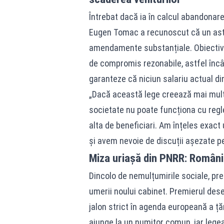
Întrebat dacă ia în calcul abandonarea
Eugen Tomac a recunoscut că un astfe
amendamente substanțiale. Obiectivul
de compromis rezonabile, astfel încât 
garanteze că niciun salariu actual di
„Dacă această lege creează mai mult 
societate nu poate funcționa cu reg
alta de beneficiari. Am înțeles exact 
și avem nevoie de discuții așezate pe
Miza uriașă din PNRR: România
Dincolo de nemulțumirile sociale, pre
umerii noului cabinet. Premierul dese
jalon strict în agenda europeană a țări
ajunge la un numitor comun, iar lege