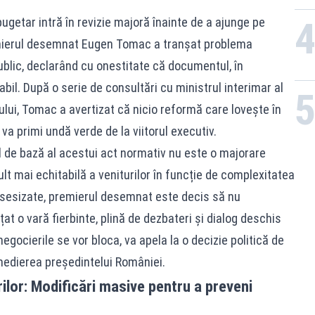
ugetar intră în revizie majoră înainte de a ajunge pe
emierul desemnat Eugen Tomac a tranșat problema
public, declarând cu onestitate că documentul, în
il. După o serie de consultări cu ministrul interimar al
ului, Tomac a avertizat că nicio reformă care lovește în
va primi undă verde de la viitorul executiv.
pul de bază al acestui act normativ nu este o majorare
ult mai echitabilă a veniturilor în funcție de complexitatea
r sesizate, premierul desemnat este decis să nu
 o vară fierbinte, plină de dezbateri și dialog deschis
gocierile se vor bloca, va apela la o decizie politică de
 medierea președintelui României.
rilor: Modificări masive pentru a preveni