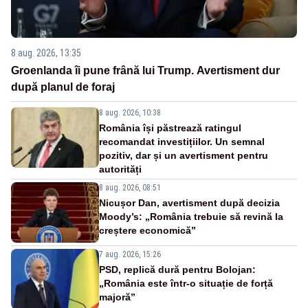
8 aug. 2026, 13:35
Groenlanda îi pune frână lui Trump. Avertisment dur
după planul de foraj
8 aug. 2026, 10:38
România își păstrează ratingul
recomandat investițiilor. Un semnal
pozitiv, dar și un avertisment pentru
autorități
8 aug. 2026, 08:51
Nicușor Dan, avertisment după decizia
Moody’s: „România trebuie să revină la
creștere economică”
7 aug. 2026, 15:26
PSD, replică dură pentru Bolojan:
„România este într-o situație de forță
majoră”