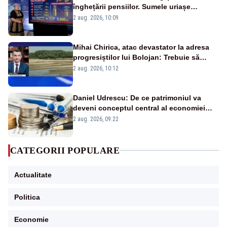
înghețării pensiilor. Sumele uriașe
pierdute de fiecare român
2 aug. 2026, 10:09
Mihai Chirica, atac devastator la adresa
progresiștilor lui Bolojan: Trebuie să
protejăm și natura, dar nu șținem omaneii
2 aug. 2026, 10:12
în stare permanentă de alertă
Daniel Udrescu: De ce patrimoniul va
deveni conceptul central al economiei
viitoare?
2 aug. 2026, 09:22
CATEGORII POPULARE
Actualitate
Politica
Economie