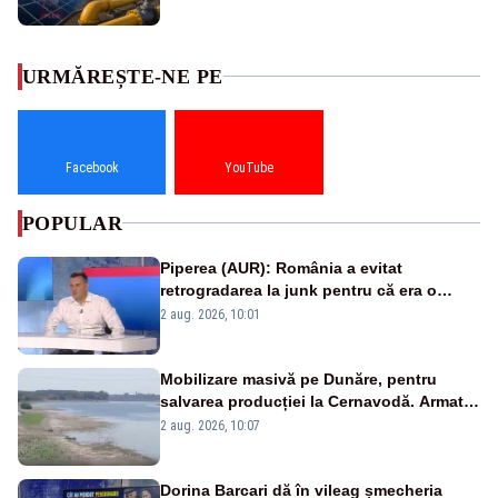
URMĂREȘTE-NE PE
Facebook
YouTube
POPULAR
Piperea (AUR): România a evitat
retrogradarea la junk pentru că era o
catastrofă pentru bănci și fondurile de
2 aug. 2026, 10:01
pensii
Mobilizare masivă pe Dunăre, pentru
salvarea producției la Cernavodă. Armata
va detona o stâncă și va devia apa
2 aug. 2026, 10:07
fluviului - IMAGINI AERIENE
Dorina Barcari dă în vileag șmecheria