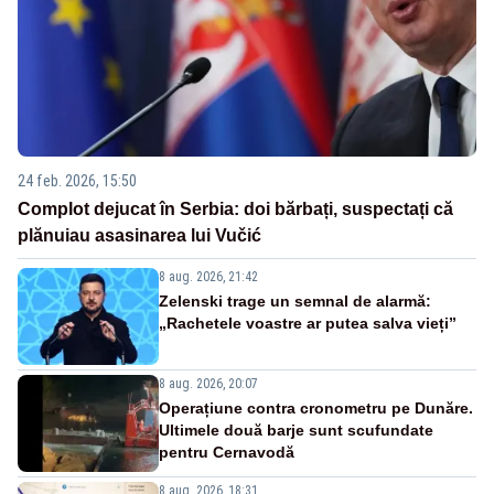
24 feb. 2026, 15:50
Complot dejucat în Serbia: doi bărbați, suspectați că
plănuiau asasinarea lui Vučić
8 aug. 2026, 21:42
Zelenski trage un semnal de alarmă:
„Rachetele voastre ar putea salva vieți”
8 aug. 2026, 20:07
Operațiune contra cronometru pe Dunăre.
Ultimele două barje sunt scufundate
pentru Cernavodă
8 aug. 2026, 18:31