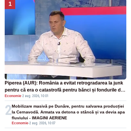
1
Piperea (AUR): România a evitat retrogradarea la junk
pentru că era o catastrofă pentru bănci și fondurile de
Economie
·
2 aug. 2026, 10:01
pensii
2
Mobilizare masivă pe Dunăre, pentru salvarea producției
la Cernavodă. Armata va detona o stâncă și va devia apa
fluviului - IMAGINI AERIENE
Economie
-
2 aug. 2026, 10:07