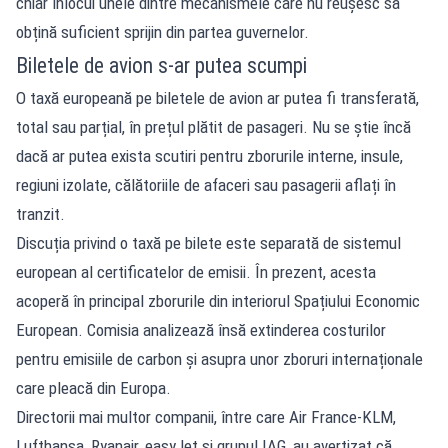
chiar înlocui unele dintre mecanismele care nu reușesc să
obțină suficient sprijin din partea guvernelor.
Biletele de avion s-ar putea scumpi
O taxă europeană pe biletele de avion ar putea fi transferată,
total sau parțial, în prețul plătit de pasageri. Nu se știe încă
dacă ar putea exista scutiri pentru zborurile interne, insule,
regiuni izolate, călătoriile de afaceri sau pasagerii aflați în
tranzit.
Discuția privind o taxă pe bilete este separată de sistemul
european al certificatelor de emisii. În prezent, acesta
acoperă în principal zborurile din interiorul Spațiului Economic
European. Comisia analizează însă extinderea costurilor
pentru emisiile de carbon și asupra unor zboruri internaționale
care pleacă din Europa.
Directorii mai multor companii, între care Air France-KLM,
Lufthansa, Ryanair, easyJet și grupul IAG, au avertizat că