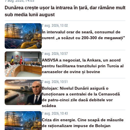
7 aug. 2026, 14:03
Dunărea crește ușor la intrarea în țară, dar rămâne mult
sub media lunii august
7 aug. 2026, 13:02
În intervalul orar de seară, consumul de
curent „a scăzut cu 200-300 de megawați”
7 aug. 2026, 10:57
ANSVSA a negociat, la Ankara, un acord
pentru facilitarea tranzitului prin Turcia al
carcaselor de ovine și bovine
7 aug. 2026, 10:51
Bolojan: Nivelul Dunării asigură o
funcționare a centralei de la Cernavodă
de patru-cinci zile dacă debitele vor
scădea
7 aug. 2026, 10:43
Criza din energie. Cine scapă de măsurile
de raționalizare impuse de Bolojan