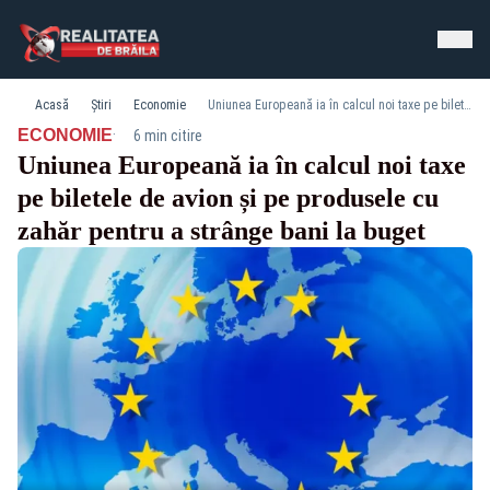
Acasă
Știri
Economie
Uniunea Europeană ia în calcul noi taxe pe biletele de avion și pe produsele cu zahăr pentru a strânge bani la buget
·
ECONOMIE
6 min citire
Uniunea Europeană ia în calcul noi taxe
pe biletele de avion și pe produsele cu
zahăr pentru a strânge bani la buget