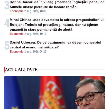
3
Dorina Barcari dă în vileag șmecheria înghețării pensiilor.
Sumele uriașe pierdute de fiecare român
Economie
-
2 aug. 2026, 10:09
4
Mihai Chirica, atac devastator la adresa progresiștilor lui
Bolojan: Trebuie să protejăm și natura, dar nu șținem
omaneii în stare permanentă de alertă
Economie
-
2 aug. 2026, 10:12
5
Daniel Udrescu: De ce patrimoniul va deveni conceptul
central al economiei viitoare?
Economie
-
2 aug. 2026, 09:22
ACTUALITATE