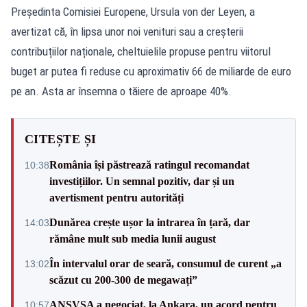
Președinta Comisiei Europene, Ursula von der Leyen, a
avertizat că, în lipsa unor noi venituri sau a creșterii
contribuțiilor naționale, cheltuielile propuse pentru viitorul
buget ar putea fi reduse cu aproximativ 66 de miliarde de euro
pe an. Asta ar însemna o tăiere de aproape 40%.
CITEȘTE ȘI
România își păstrează ratingul recomandat
10:38
investițiilor. Un semnal pozitiv, dar și un
avertisment pentru autorități
Dunărea crește ușor la intrarea în țară, dar
14:03
rămâne mult sub media lunii august
În intervalul orar de seară, consumul de curent „a
13:02
scăzut cu 200-300 de megawați”
ANSVSA a negociat, la Ankara, un acord pentru
10:57