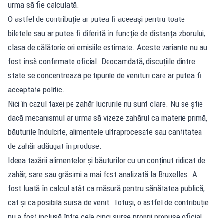
urma să fie calculată.
O astfel de contribuție ar putea fi aceeași pentru toate
biletele sau ar putea fi diferită în funcție de distanța zborului,
clasa de călătorie ori emisiile estimate. Aceste variante nu au
fost însă confirmate oficial. Deocamdată, discuțiile dintre
state se concentrează pe tipurile de venituri care ar putea fi
acceptate politic.
Nici în cazul taxei pe zahăr lucrurile nu sunt clare. Nu se știe
dacă mecanismul ar urma să vizeze zahărul ca materie primă,
băuturile îndulcite, alimentele ultraprocesate sau cantitatea
de zahăr adăugat în produse.
Ideea taxării alimentelor și băuturilor cu un conținut ridicat de
zahăr, sare sau grăsimi a mai fost analizată la Bruxelles. A
fost luată în calcul atât ca măsură pentru sănătatea publică,
cât și ca posibilă sursă de venit. Totuși, o astfel de contribuție
nu a fost inclusă între cele cinci surse proprii propuse oficial