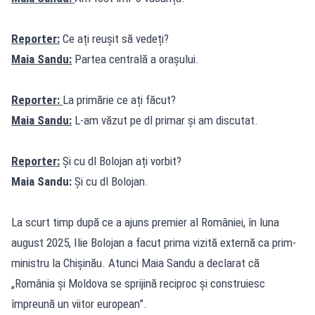
Reporter:
Ce ați reușit să vedeți?
Maia Sandu:
Partea centrală a orașului.
Reporter:
La primărie ce ați făcut?
Maia Sandu:
L-am văzut pe dl primar și am discutat.
Reporter:
Și cu dl Bolojan ați vorbit?
Maia Sandu:
Și cu dl Bolojan.
La scurt timp după ce a ajuns premier al României, în luna
august 2025, Ilie Bolojan a facut prima vizită externă ca prim-
ministru la Chișinău. Atunci Maia Sandu a declarat că
„România și Moldova se sprijină reciproc și construiesc
împreună un viitor european”.