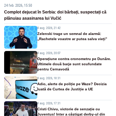
24 feb. 2026, 15:50
Complot dejucat în Serbia: doi bărbați, suspectați că
plănuiau asasinarea lui Vučić
8 aug. 2026, 21:42
Zelenski trage un semnal de alarmă:
„Rachetele voastre ar putea salva vieți”
8 aug. 2026, 20:07
Operațiune contra cronometru pe Dunăre.
Ultimele două barje sunt scufundate
pentru Cernavodă
8 aug. 2026, 18:31
Adio, alerte de poliție pe Waze? Decizia
luată de Curtea de Justiție a UE
8 aug. 2026, 17:31
Cristi Chivu, victorie de senzație cu
Juventus! Inter a câștigat derby-ul din