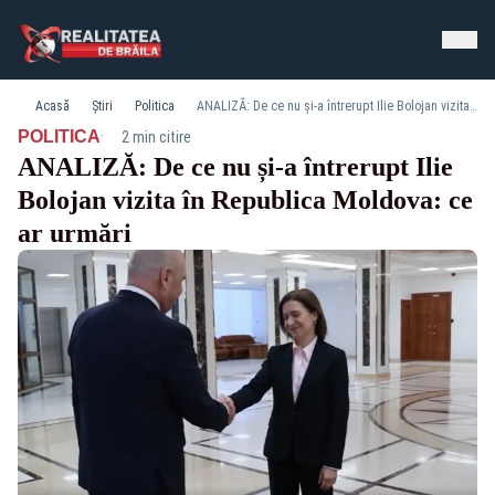
Acasă
Știri
Politica
ANALIZĂ: De ce nu și-a întrerupt Ilie Bolojan vizita în Republica Moldova: ce ar urmări
·
POLITICA
2 min citire
ANALIZĂ: De ce nu și-a întrerupt Ilie
Bolojan vizita în Republica Moldova: ce
ar urmări