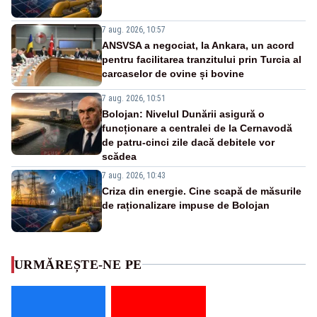
7 aug. 2026, 10:57
ANSVSA a negociat, la Ankara, un acord
pentru facilitarea tranzitului prin Turcia al
carcaselor de ovine și bovine
7 aug. 2026, 10:51
Bolojan: Nivelul Dunării asigură o
funcționare a centralei de la Cernavodă
de patru-cinci zile dacă debitele vor
scădea
7 aug. 2026, 10:43
Criza din energie. Cine scapă de măsurile
de raționalizare impuse de Bolojan
URMĂREȘTE-NE PE