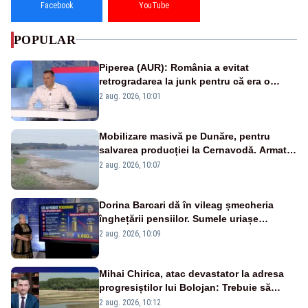
Facebook
YouTube
POPULAR
Piperea (AUR): România a evitat
retrogradarea la junk pentru că era o
catastrofă pentru bănci și fondurile de
2 aug. 2026, 10:01
pensii
Mobilizare masivă pe Dunăre, pentru
salvarea producției la Cernavodă. Armata
va detona o stâncă și va devia apa
2 aug. 2026, 10:07
fluviului - IMAGINI AERIENE
Dorina Barcari dă în vileag șmecheria
înghețării pensiilor. Sumele uriașe
pierdute de fiecare român
2 aug. 2026, 10:09
Mihai Chirica, atac devastator la adresa
progresiștilor lui Bolojan: Trebuie să
protejăm și natura, dar nu șținem omaneii
2 aug. 2026, 10:12