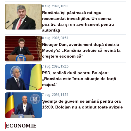
8 aug. 2026, 10:38
România își păstrează ratingul
recomandat investițiilor. Un semnal
pozitiv, dar și un avertisment pentru
autorități
8 aug. 2026, 08:51
Nicușor Dan, avertisment după decizia
Moody’s: „România trebuie să revină la
creștere economică”
7 aug. 2026, 15:26
PSD, replică dură pentru Bolojan:
„România este într-o situație de forță
majoră”
7 aug. 2026, 14:51
Ședința de guvern se amână pentru ora
15:00. Bolojan nu a obținut toate avizele
ECONOMIE