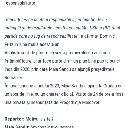
responsabilitate.
"Bineînțeles că suntem responsabil și, în funcție de ce
întâmplă și de rezultatele acestor consultări, USR și PNL sunt
partide care nu fug de responsabilitate",
a afirmat Dominic
Fritz în luna mai a acestui an.
Analiștii sunt de părere că vizita premierului nu ar fi una
întâmplătoare, ci ar face parte dintr-un plan bine pus la punct,
încă din 2020, prin care Maia Sandu să ajungă președintele
României.
În luna ianuarie a anului 2023, Maia Sandu a ajuns la Oradea cu
un zbor de linie, nu un charter oficial. Vizita de 24 de ore a fost
una privată și neanunțată de Președinția Moldovei.
Reporter:
Motivul vizitei?
Maia Sandu:
Am fost într-o vacanță.