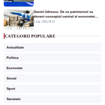
în stare permanentă de alertă
Daniel Udrescu: De ce patrimoniul va
deveni conceptul central al economiei
viitoare?
2 aug. 2026, 09:22
CATEGORII POPULARE
Actualitate
Politica
Economie
Social
Sport
Sanatate