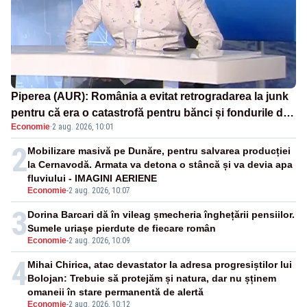
Piperea (AUR): România a evitat retrogradarea la junk
pentru că era o catastrofă pentru bănci și fondurile de
Economie
·
2 aug. 2026, 10:01
pensii
2
Mobilizare masivă pe Dunăre, pentru salvarea producției
la Cernavodă. Armata va detona o stâncă și va devia apa
fluviului - IMAGINI AERIENE
Economie
-
2 aug. 2026, 10:07
3
Dorina Barcari dă în vileag șmecheria înghețării pensiilor.
Sumele uriașe pierdute de fiecare român
Economie
-
2 aug. 2026, 10:09
4
Mihai Chirica, atac devastator la adresa progresiștilor lui
Bolojan: Trebuie să protejăm și natura, dar nu șținem
omaneii în stare permanentă de alertă
Economie
-
2 aug. 2026, 10:12