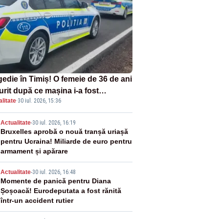
gedie în Timiș! O femeie de 36 de ani
urit după ce mașina i-a fost
litate
·
30 iul. 2026, 15:36
lberată de tren
2
Actualitate
-
30 iul. 2026, 16:19
Bruxelles aprobă o nouă tranșă uriașă
pentru Ucraina! Miliarde de euro pentru
armament și apărare
3
Actualitate
-
30 iul. 2026, 16:48
Momente de panică pentru Diana
Șoșoacă! Eurodeputata a fost rănită
într-un accident rutier