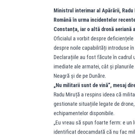
Ministrul interimar al Apărării, Radu
Română în urma incidentelor recente 
Constanța, iar o altă dronă aeriană 
Oficialul a vorbit despre deficiențele
despre noile capabilități introduse în
Declarațiile au fost făcute în cadrul u
imediate ale armatei, cât și planurile
Neagră și de pe Dunăre.
„Nu militarii sunt de vină”, mesaj dir
Radu Miruță a respins ideea că militar
gestionate situațiile legate de drone,
echipamentelor disponibile.
„Eu vreau să spun foarte ferm: e un l
identificat deocamdată că nu fac mili