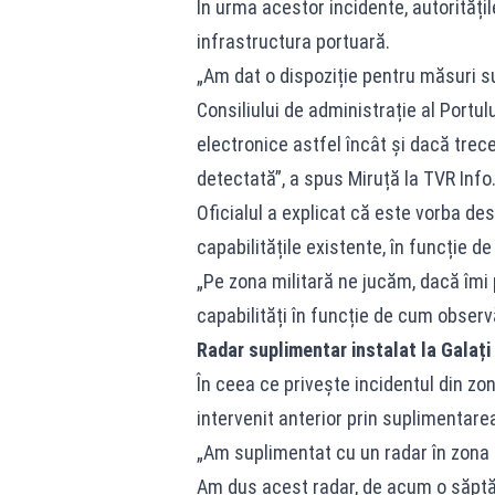
În urma acestor incidente, autorități
infrastructura portuară.
„Am dat o dispoziție pentru măsuri su
Consiliului de administrație al Portu
electronice astfel încât și dacă trece
detectată”, a spus Miruță la TVR Info
Oficialul a explicat că este vorba des
capabilitățile existente, în funcție de
„Pe zona militară ne jucăm, dacă îmi
capabilități în funcție de cum observă
Radar suplimentar instalat la Galați
În ceea ce privește incidentul din zon
intervenit anterior prin suplimentar
„Am suplimentat cu un radar în zona 
Am dus acest radar, de acum o săptă