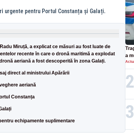
i urgente pentru Portul Constanța și Galați.
, Radu Miruță, a explicat ce măsuri au fost luate de
Tra
ntelor recente în care o dronă maritimă a explodat
a m
 dronă aeriană a fost descoperită în zona Galați.
Actua
spu
aj direct al ministrului Apărării
aveghere aeriană
ortul Constanța
Galați
pentru echipamente suplimentare