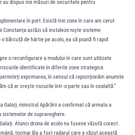
le au dispus noi măsuri de securitate pentru
plimentare în port. Există trei zone în care am cerut
lui Constanța astăzi să instaleze niște sisteme
 o bărcuță de hârtie pe acolo, ea să poată fi rapid
.
pre o reconfigurare a modului în care sunt utilizate
 riscurile identificate în diferite zone strategice.
 permiteți exprimarea, în sensul că repoziționăm anumite
m că ar crește riscurile într-o parte sau în cealaltă.”
a Galați, ministrul Apărării a confirmat că armata a
ea sistemelor de supraveghere.
Galați. Atunci drona de acolo nu fusese văzută corect.
mână, tocmai ăla a fost radarul care a văzut această