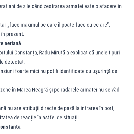
derat ani de zile când zestrarea armatei este o afacere în
itar „face maximul pe care îl poate face cu ce are”,
 în prezent.
re aeriană
ortului Constanța, Radu Miruță a explicat că unele tipuri
de detectat.
siuni foarte mici nu pot fi identificate cu ușurință de
 zone în Marea Neagră și pe radarele armatei nu se văd
 nu are atribuții directe de pază la intrarea în port,
atea de reacție în astfel de situații.
Constanța