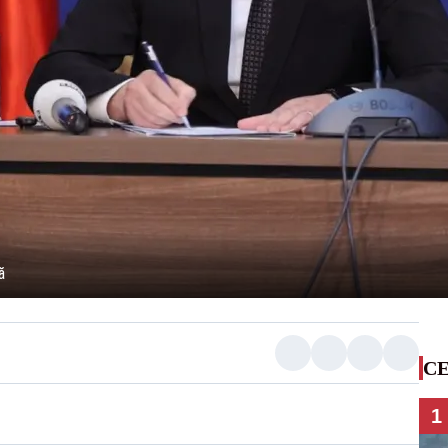
ă
CE
1