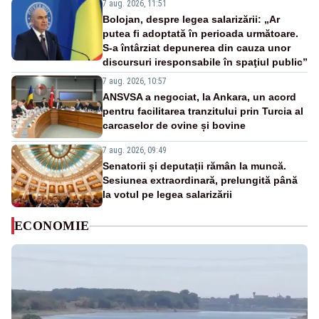
7 aug. 2026, 11:51
Bolojan, despre legea salarizării: „Ar
putea fi adoptată în perioada următoare.
S-a întârziat depunerea din cauza unor
discursuri iresponsabile în spaţiul public”
7 aug. 2026, 10:57
ANSVSA a negociat, la Ankara, un acord
pentru facilitarea tranzitului prin Turcia al
carcaselor de ovine și bovine
7 aug. 2026, 09:49
Senatorii și deputații rămân la muncă.
Sesiunea extraordinară, prelungită până
la votul pe legea salarizării
ECONOMIE