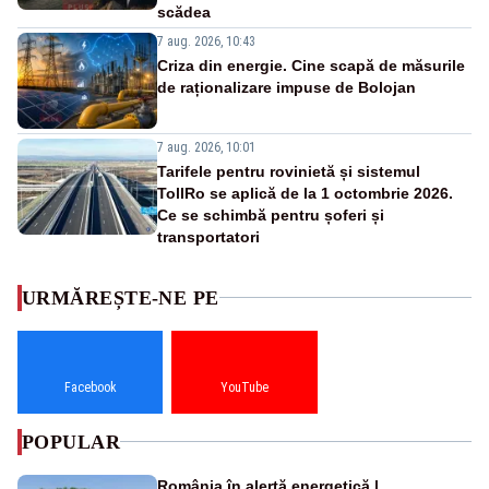
scădea
7 aug. 2026, 10:43
Criza din energie. Cine scapă de măsurile
de raționalizare impuse de Bolojan
7 aug. 2026, 10:01
Tarifele pentru rovinietă și sistemul
TollRo se aplică de la 1 octombrie 2026.
Ce se schimbă pentru șoferi și
transportatori
URMĂREȘTE-NE PE
Facebook
YouTube
POPULAR
România în alertă energetică |