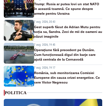
Trump: Rusia ar putea lovi un stat NATO
în această toamnă. Ce spune despre
armele pentru Ucraina
7 aug. 2026, 20:43
Gest superb făcut de Adrian Mutu pentru
soția sa, Sandra. Zeci de mii de oameni au
văzut imaginile
7 aug. 2026, 19:45
Operațiune fără precedent pe Dunăre.
Cum funcționează digul din barje care
ajută centrala de la Cernavodă
7 aug. 2026, 19:17
România, sub monitorizarea Comisiei
Europene din cauza crizei energetice. Ce
cere Victor Negrescu
POLITICA