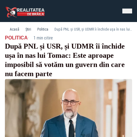
Acasă
Știri
Politica
După PNL și USR, și UDMR îi închide ușa în nas lui Tomac: Este aproape imposibil să votăm un guvern din care nu facem parte
·
POLITICA
1 min citire
După PNL și USR, și UDMR îi închide
ușa în nas lui Tomac: Este aproape
imposibil să votăm un guvern din care
nu facem parte