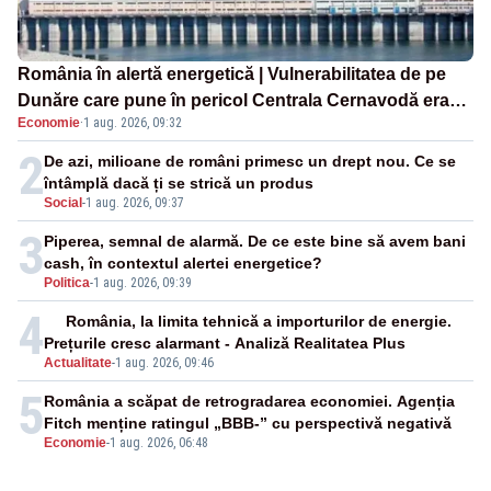
România în alertă energetică | Vulnerabilitatea de pe
Dunăre care pune în pericol Centrala Cernavodă era
Economie
·
1 aug. 2026, 09:32
cunoscută de pe vremea lui Ceaușescu
2
De azi, milioane de români primesc un drept nou. Ce se
întâmplă dacă ți se strică un produs
Social
-
1 aug. 2026, 09:37
3
Piperea, semnal de alarmă. De ce este bine să avem bani
cash, în contextul alertei energetice?
Politica
-
1 aug. 2026, 09:39
4
România, la limita tehnică a importurilor de energie.
Prețurile cresc alarmant - Analiză Realitatea Plus
Actualitate
-
1 aug. 2026, 09:46
5
România a scăpat de retrogradarea economiei. Agenția
Fitch menține ratingul „BBB-” cu perspectivă negativă
Economie
-
1 aug. 2026, 06:48