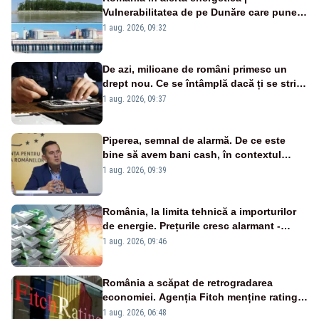
Vulnerabilitatea de pe Dunăre care pune
în pericol Centrala Cernavodă era
1 aug. 2026, 09:32
cunoscută de pe vremea lui Ceaușescu
De azi, milioane de români primesc un
drept nou. Ce se întâmplă dacă ți se strică
un produs
1 aug. 2026, 09:37
Piperea, semnal de alarmă. De ce este
bine să avem bani cash, în contextul
alertei energetice?
1 aug. 2026, 09:39
România, la limita tehnică a importurilor
de energie. Prețurile cresc alarmant -
Analiză Realitatea Plus
1 aug. 2026, 09:46
România a scăpat de retrogradarea
economiei. Agenția Fitch menține ratingul
„BBB-” cu perspectivă negativă
1 aug. 2026, 06:48