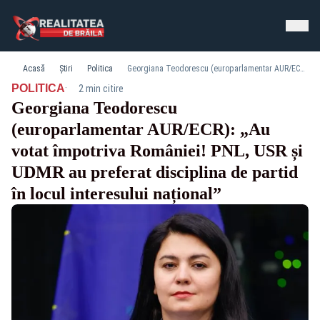
Acasă
Știri
Politica
Georgiana Teodorescu (europarlamentar AUR/ECR): „Au votat împotriva României! PNL, USR și UDMR au preferat disciplina de partid în locul interesului național”
·
POLITICA
2 min citire
Georgiana Teodorescu
(europarlamentar AUR/ECR): „Au
votat împotriva României! PNL, USR și
UDMR au preferat disciplina de partid
în locul interesului național”