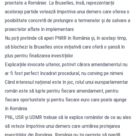
prioritate a României. La Bruxelles, însă, reprezentanții
acelorași partide votează împotriva unui demers care oferea o
posibilitate concretă de prelungire a termenelor și de salvare a
proiectelor aflate în implementare.
Nu poți pretinde că aperi PNRR în România și, în același timp,
să blochezi la Bruxelles orice inițiativă care oferă o șansă în
plus pentru finalizarea investițiilor.
Explicațiile invocate ulterior, potrivit cărora amendamentul nu
ar fi fost perfect încadrat procedural, nu conving pe nimeni.
Când interesul național este în joc, rolul unui europarlamentar
român este să lupte pentru fiecare amendament, pentru
fiecare oportunitate și pentru fiecare euro care poate ajunge
în România.
PNL, USR și UDMR trebuie să le explice românilor de ce au ales
să voteze împotriva unui demers care urmărea protejarea
investițiilor din România. România nu își permite să piardă