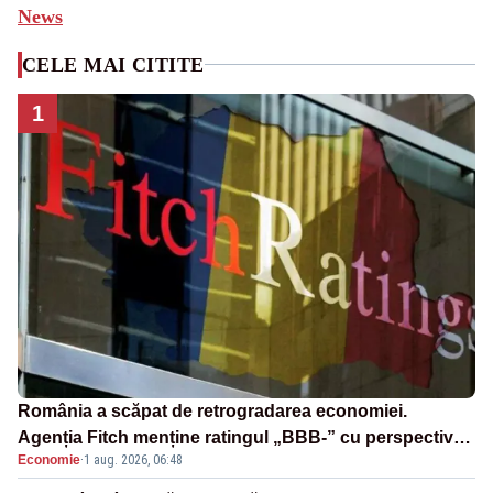
News
CELE MAI CITITE
1
România a scăpat de retrogradarea economiei.
Agenția Fitch menține ratingul „BBB-” cu perspectivă
Economie
·
1 aug. 2026, 06:48
negativă