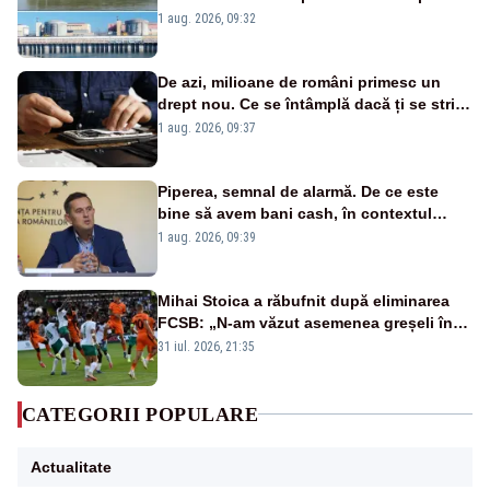
în pericol Centrala Cernavodă era
1 aug. 2026, 09:32
cunoscută de pe vremea lui Ceaușescu
De azi, milioane de români primesc un
drept nou. Ce se întâmplă dacă ți se strică
un produs
1 aug. 2026, 09:37
Piperea, semnal de alarmă. De ce este
bine să avem bani cash, în contextul
alertei energetice?
1 aug. 2026, 09:39
Mihai Stoica a răbufnit după eliminarea
FCSB: „N-am văzut asemenea greșeli în
190 de meciuri europene”
31 iul. 2026, 21:35
CATEGORII POPULARE
Actualitate