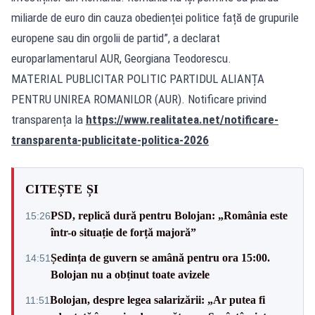
miliarde de euro din cauza obedienței politice față de grupurile
europene sau din orgolii de partid”, a declarat
europarlamentarul AUR, Georgiana Teodorescu.
MATERIAL PUBLICITAR POLITIC PARTIDUL ALIANȚA
PENTRU UNIREA ROMANILOR (AUR). Notificare privind
transparența la
https://www.realitatea.net/notificare-
transparenta-publicitate-politica-2026
CITEȘTE ȘI
PSD, replică dură pentru Bolojan: „România este
15:26
într-o situație de forță majoră”
Ședința de guvern se amână pentru ora 15:00.
14:51
Bolojan nu a obținut toate avizele
Bolojan, despre legea salarizării: „Ar putea fi
11:51