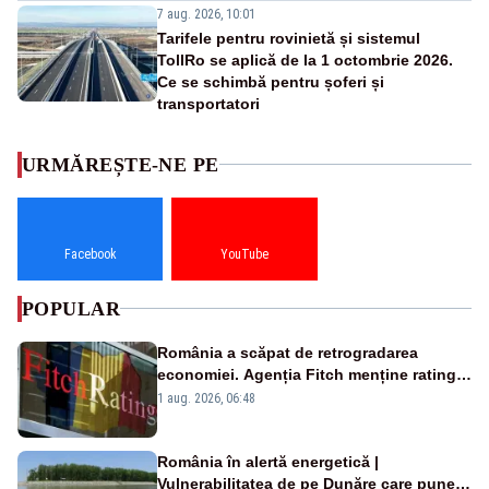
7 aug. 2026, 10:01
Tarifele pentru rovinietă și sistemul
TollRo se aplică de la 1 octombrie 2026.
Ce se schimbă pentru șoferi și
transportatori
URMĂREȘTE-NE PE
Facebook
YouTube
POPULAR
România a scăpat de retrogradarea
economiei. Agenția Fitch menține ratingul
„BBB-” cu perspectivă negativă
1 aug. 2026, 06:48
România în alertă energetică |
Vulnerabilitatea de pe Dunăre care pune