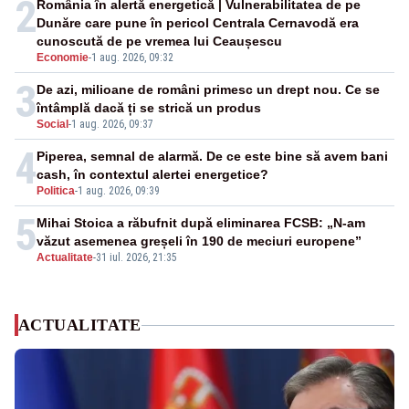
2
România în alertă energetică | Vulnerabilitatea de pe
Dunăre care pune în pericol Centrala Cernavodă era
cunoscută de pe vremea lui Ceaușescu
Economie
-
1 aug. 2026, 09:32
3
De azi, milioane de români primesc un drept nou. Ce se
întâmplă dacă ți se strică un produs
Social
-
1 aug. 2026, 09:37
4
Piperea, semnal de alarmă. De ce este bine să avem bani
cash, în contextul alertei energetice?
Politica
-
1 aug. 2026, 09:39
5
Mihai Stoica a răbufnit după eliminarea FCSB: „N-am
văzut asemenea greșeli în 190 de meciuri europene”
Actualitate
-
31 iul. 2026, 21:35
ACTUALITATE