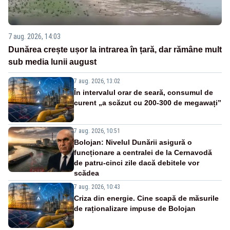
7 aug. 2026, 14:03
Dunărea crește ușor la intrarea în țară, dar rămâne mult
sub media lunii august
7 aug. 2026, 13:02
În intervalul orar de seară, consumul de
curent „a scăzut cu 200-300 de megawați”
7 aug. 2026, 10:51
Bolojan: Nivelul Dunării asigură o
funcționare a centralei de la Cernavodă
de patru-cinci zile dacă debitele vor
scădea
7 aug. 2026, 10:43
Criza din energie. Cine scapă de măsurile
de raționalizare impuse de Bolojan