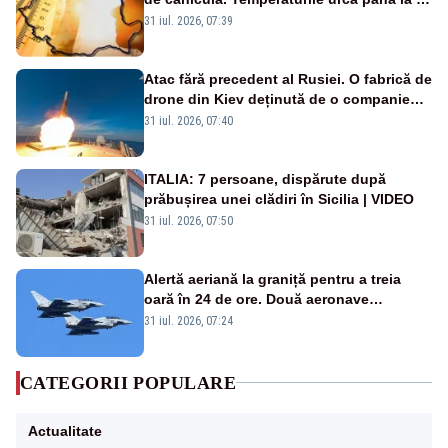
de grade, iar nopțile devin tropicale
31 iul. 2026, 07:39
Atac fără precedent al Rusiei. O fabrică de
drone din Kiev deținută de o companie
americană, distrusă de o rachetă
31 iul. 2026, 07:40
rusească
ITALIA: 7 persoane, dispărute după
prăbușirea unei clădiri în Sicilia | VIDEO
31 iul. 2026, 07:50
Alertă aeriană la graniță pentru a treia
oară în 24 de ore. Două aeronave
Eurofighter britanice au fost ridicate de la
31 iul. 2026, 07:24
sol
CATEGORII POPULARE
Actualitate