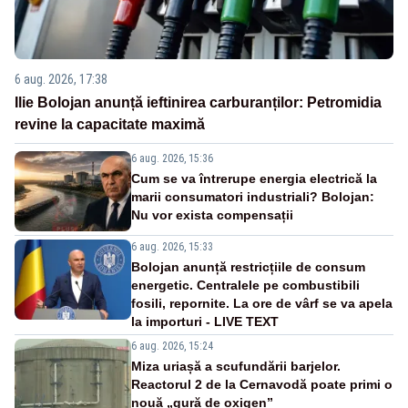
6 aug. 2026, 17:38
Ilie Bolojan anunță ieftinirea carburanților: Petromidia
revine la capacitate maximă
6 aug. 2026, 15:36
Cum se va întrerupe energia electrică la
marii consumatori industriali? Bolojan:
Nu vor exista compensații
6 aug. 2026, 15:33
Bolojan anunță restricțiile de consum
energetic. Centralele pe combustibili
fosili, repornite. La ore de vârf se va apela
la importuri - LIVE TEXT
6 aug. 2026, 15:24
Miza uriașă a scufundării barjelor.
Reactorul 2 de la Cernavodă poate primi o
nouă „gură de oxigen”