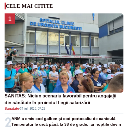
CELE MAI CITITE
1
SANITAS: Niciun scenariu favorabil pentru angajații
din sănătate în proiectul Legii salarizării
Sanatate
·
31 iul. 2026, 07:29
2
ANM a emis cod galben și cod portocaliu de caniculă.
Temperaturile urcă până la 38 de grade, iar nopțile devin