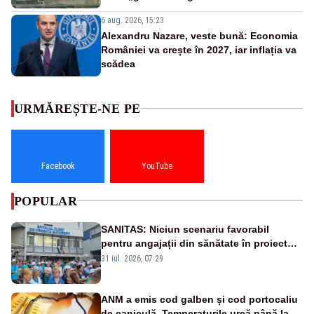
6 aug. 2026, 15:23
Alexandru Nazare, veste bună: Economia
României va crește în 2027, iar inflația va
scădea
URMĂREȘTE-NE PE
Facebook
YouTube
POPULAR
SANITAS: Niciun scenariu favorabil
pentru angajații din sănătate în proiectul
Legii salarizării
31 iul. 2026, 07:29
ANM a emis cod galben și cod portocaliu
de caniculă. Temperaturile urcă până la 38