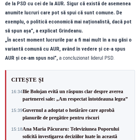
de la PSD cu cei de la AUR. Sigur că există de asemenea
anumite lucruri care pot să spui că sunt comune. De
exemplu, o politică economică mai naționalistă, dacă pot
să spun așa”, a explicat Grindeanu.
„În acest moment lucrurile par a fi mai mult în a nu găsi o
variantă comună cu AUR, având în vedere și ce‑a spus
AUR și ce‑am spus noi”,
a concluzionat liderul PSD.
CITEȘTE ȘI
Ilie Bolojan evită un răspuns clar despre averea
16:34
partenerei sale: „Am respectat întotdeauna legea”
Guvernul a adoptat o hotărâre care aprobă
15:39
planurile de pregătire pentru riscuri
Ana Maria Păcuraru: Televiziunea Poporului
15:18
solicită investigarea deciziilor luate în această