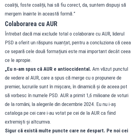
coaliții, foste coaliții, hai să fiu corect, da, suntem dispuși să
mergem înainte în această formă.”
Colaborarea cu AUR
Întrebat dacă mai exclude total o colaborare cu AUR, liderul
PSD a oferit un răspuns nuanțat, pentru a concluziona că ceea
ce separă cele două formațiuni este mai important decât ceea
ce le apropie.
„Eu n‑am spus că AUR e antioccidental.
Am văzut punctul
de vedere al AUR, care a spus că merge cu o propunere de
premier, lucrurile sunt în mișcare, în dinamică și de aceea pot
să vorbesc în numele PSD. AUR a primit 1,6 milioane de voturi
de la români, la alegerile din decembrie 2024. Eu nu i‑aș
cataloga pe cei care i‑au votat pe cei de la AUR ca fiind
extremiști și altcumva.
Sigur că există multe puncte care ne despart. Pe noi cei