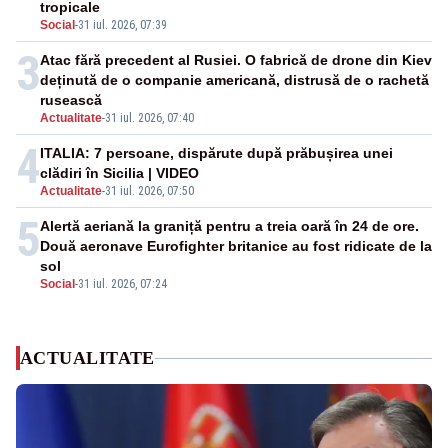
tropicale
Social
-
31 iul. 2026, 07:39
3
Atac fără precedent al Rusiei. O fabrică de drone din Kiev
deținută de o companie americană, distrusă de o rachetă
rusească
Actualitate
-
31 iul. 2026, 07:40
4
ITALIA: 7 persoane, dispărute după prăbușirea unei
clădiri în Sicilia | VIDEO
Actualitate
-
31 iul. 2026, 07:50
5
Alertă aeriană la graniță pentru a treia oară în 24 de ore.
Două aeronave Eurofighter britanice au fost ridicate de la
sol
Social
-
31 iul. 2026, 07:24
ACTUALITATE