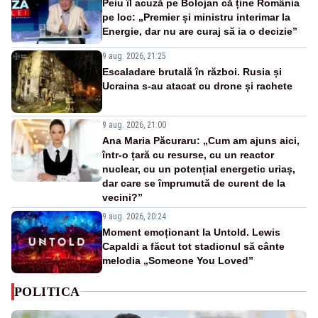
Peiu îl acuză pe Bolojan că ține România
pe loc: „Premier și ministru interimar la
Energie, dar nu are curaj să ia o decizie”
9 aug. 2026, 21:25
Escaladare brutală în război. Rusia și
Ucraina s-au atacat cu drone și rachete
9 aug. 2026, 21:00
Ana Maria Păcuraru: „Cum am ajuns aici,
într-o țară cu resurse, cu un reactor
nuclear, cu un potențial energetic uriaș,
dar care se împrumută de curent de la
vecini?”
9 aug. 2026, 20:24
Moment emoționant la Untold. Lewis
Capaldi a făcut tot stadionul să cânte
melodia „Someone You Loved”
POLITICA