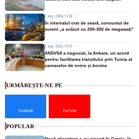
7 aug. 2026, 13:02
În intervalul orar de seară, consumul de
curent „a scăzut cu 200-300 de megawați”
7 aug. 2026, 10:57
ANSVSA a negociat, la Ankara, un acord
pentru facilitarea tranzitului prin Turcia al
carcaselor de ovine și bovine
URMĂREȘTE-NE PE
Facebook
YouTube
POPULAR
Două elicoptere s-au ciocnit în Grecia, în