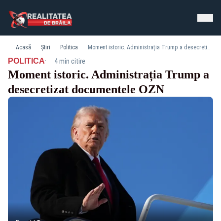
Acasă
Știri
Politica
Moment istoric. Administrația Trump a desecretizat documentele OZN
·
POLITICA
4 min citire
Moment istoric. Administrația Trump a
desecretizat documentele OZN