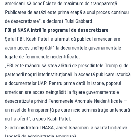
americanii să beneficieze de maximum de transparență.
Publicarea de astăzi este prima etapă a unui proces continuu
de desecretizare”, a declarat Tulsi Gabbard.
FBI și NASA intră în programul de desecretizare
Șeful FBI, Kash Patel, a afirmat că publicul american are
acum acces „neîngrădit” la documentele guvernamentale
legate de fenomenele neidentificate.
„FBI este mândru să stea alături de președintele Trump și de
partenerii noștri interinstituționali în această publicare istorică
a documentelor UAP. Pentru prima dată în istorie, poporul
american are acces neîngrădit la fișiere guvernamentale
desecretizate privind Fenomenele Anomale Neidentificate —
un nivel de transparență pe care nicio administrație anterioară
nu l-a oferit”, a spus Kash Patel.
Și administratorul NASA, Jared Isaacman, a salutat inițiativa
lansată de administrația americană.