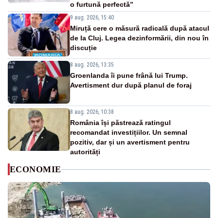
o furtună perfectă”
9 aug. 2026, 15:40
Miruță cere o măsură radicală după atacul
de la Cluj. Legea dezinformării, din nou în
discuție
8 aug. 2026, 13:35
Groenlanda îi pune frână lui Trump.
Avertisment dur după planul de foraj
8 aug. 2026, 10:38
România își păstrează ratingul
recomandat investițiilor. Un semnal
pozitiv, dar și un avertisment pentru
autorități
ECONOMIE