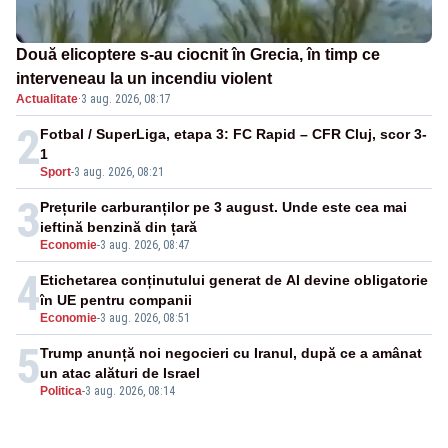
Două elicoptere s-au ciocnit în Grecia, în timp ce
interveneau la un incendiu violent
Actualitate
·
3 aug. 2026, 08:17
2
Fotbal / SuperLiga, etapa 3: FC Rapid – CFR Cluj, scor 3-
1
Sport
-
3 aug. 2026, 08:21
3
Prețurile carburanților pe 3 august. Unde este cea mai
ieftină benzină din țară
Economie
-
3 aug. 2026, 08:47
4
Etichetarea conținutului generat de AI devine obligatorie
în UE pentru companii
Economie
-
3 aug. 2026, 08:51
5
Trump anunță noi negocieri cu Iranul, după ce a amânat
un atac alături de Israel
Politica
-
3 aug. 2026, 08:14