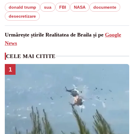
donald trump
sua
FBI
NASA
documente
desecretizare
Urmărește știrile Realitatea de Braila și pe
Google
News
CELE MAI CITITE
1