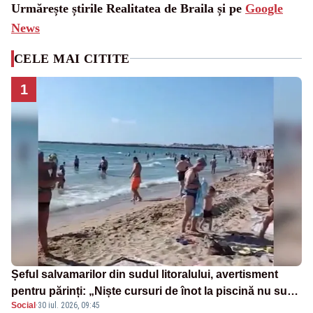
Urmărește știrile Realitatea de Braila și pe
Google
News
CELE MAI CITITE
1
Șeful salvamarilor din sudul litoralului, avertisment
pentru părinți: „Niște cursuri de înot la piscină nu sunt
Social
·
30 iul. 2026, 09:45
suficiente”