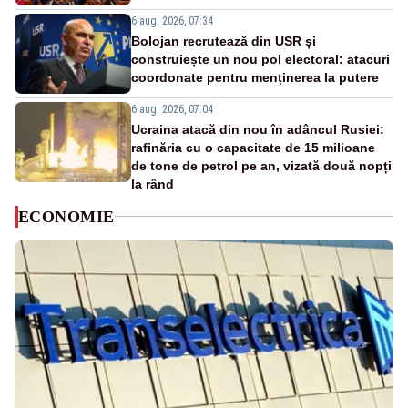
6 aug. 2026, 07:34
Bolojan recrutează din USR și
construiește un nou pol electoral: atacuri
coordonate pentru menținerea la putere
6 aug. 2026, 07:04
Ucraina atacă din nou în adâncul Rusiei:
rafinăria cu o capacitate de 15 milioane
de tone de petrol pe an, vizată două nopți
la rând
ECONOMIE