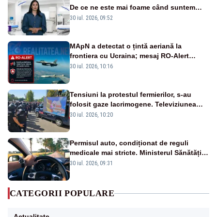
De ce ne este mai foame când suntem
obosiți?
30 iul. 2026, 09:52
MApN a detectat o țintă aeriană la
frontiera cu Ucraina; mesaj RO-Alert
transmis în județul Tulcea
30 iul. 2026, 10:16
Tensiuni la protestul fermierilor, s-au
folosit gaze lacrimogene. Televiziunea
Poporului face apel la calm – LIVE TEXT
30 iul. 2026, 10:20
Permisul auto, condiționat de reguli
medicale mai stricte. Ministerul Sănătății
propune schimbări majore
30 iul. 2026, 09:31
CATEGORII POPULARE
Actualitate