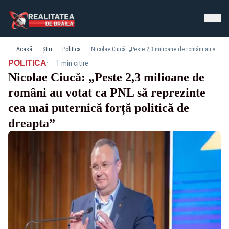
Acasă
Știri
Politica
Nicolae Ciucă: „Peste 2,3 milioane de români au votat ca PNL să reprezinte cea mai puternică forță politică de dreapta”
·
POLITICA
1 min citire
Nicolae Ciucă: „Peste 2,3 milioane de
români au votat ca PNL să reprezinte
cea mai puternică forță politică de
dreapta”