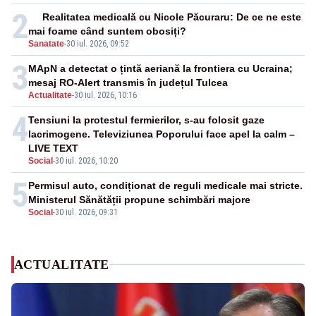
2
Realitatea medicală cu Nicole Păcuraru: De ce ne este
mai foame când suntem obosiți?
Sanatate
-
30 iul. 2026, 09:52
3
MApN a detectat o țintă aeriană la frontiera cu Ucraina;
mesaj RO-Alert transmis în județul Tulcea
Actualitate
-
30 iul. 2026, 10:16
4
Tensiuni la protestul fermierilor, s-au folosit gaze
lacrimogene. Televiziunea Poporului face apel la calm –
LIVE TEXT
Social
-
30 iul. 2026, 10:20
5
Permisul auto, condiționat de reguli medicale mai stricte.
Ministerul Sănătății propune schimbări majore
Social
-
30 iul. 2026, 09:31
ACTUALITATE