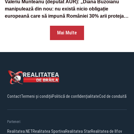
Valeriu Munteanu (deputat AUR): „Diana Buzoianu
manipulează din nou: nu există nicio obligație
europeană care să impună României 30% arii protejate
și 10% protecție strictă”
Mai Multe
Contact
Termeni și condiții
Politică de confidențialitate
Cod de conduită
Parteneri:
Realitatea.NET
Realitatea Sportiva
Realitatea Star
Realitatea de Ilfov