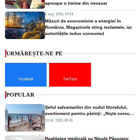
aproape o treime din necesar
5 aug. 2026, 19:54
Măsuri de economisire a energiei în
România. Magazinele sting reclamele, iar
autoritățile reduc consumul
URMĂREȘTE-NE PE
Facebook
YouTube
POPULAR
Șeful salvamarilor din sudul litoralului,
avertisment pentru părinți: „Niște cursuri
de înot la piscină nu sunt suficiente”
30 iul. 2026, 09:45
Realitatea medicală cu Nicole Păcuraru: