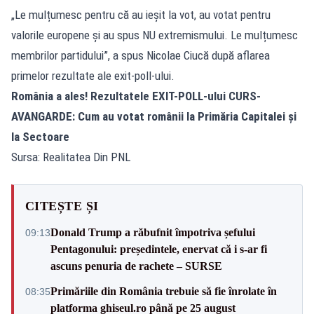
„Le mulțumesc pentru că au ieșit la vot, au votat pentru
valorile europene și au spus NU extremismului. Le mulțumesc
membrilor partidului”, a spus Nicolae Ciucă după aflarea
primelor rezultate ale exit-poll-ului.
România a ales! Rezultatele EXIT-POLL-ului CURS-
AVANGARDE: Cum au votat românii la Primăria Capitalei și
la Sectoare
Sursa: Realitatea Din PNL
CITEȘTE ȘI
Donald Trump a răbufnit împotriva șefului
09:13
Pentagonului: președintele, enervat că i s-ar fi
ascuns penuria de rachete – SURSE
Primăriile din România trebuie să fie înrolate în
08:35
platforma ghiseul.ro până pe 25 august