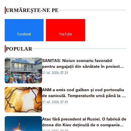
URMĂREȘTE-NE PE
Facebook
YouTube
POPULAR
SANITAS: Niciun scenariu favorabil
pentru angajații din sănătate în proiectul
Legii salarizării
31 iul. 2026, 07:29
ANM a emis cod galben și cod portocaliu
de caniculă. Temperaturile urcă până la 38
de grade, iar nopțile devin tropicale
31 iul. 2026, 07:39
Atac fără precedent al Rusiei. O fabrică de
drone din Kiev deținută de o companie
americană, distrusă de o rachetă