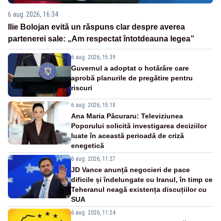
6 aug. 2026, 16:34
Ilie Bolojan evită un răspuns clar despre averea
partenerei sale: „Am respectat întotdeauna legea”
6 aug. 2026, 15:39
Guvernul a adoptat o hotărâre care
aprobă planurile de pregătire pentru
riscuri
6 aug. 2026, 15:18
Ana Maria Păcuraru: Televiziunea
Poporului solicită investigarea deciziilor
luate în această perioadă de criză
enegetică
6 aug. 2026, 11:27
JD Vance anunță negocieri de pace
dificile și îndelungate cu Iranul, în timp ce
Teheranul neagă existența discuțiilor cu
SUA
6 aug. 2026, 11:24