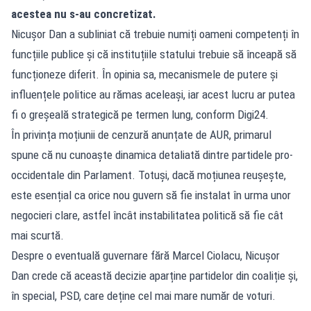
acestea nu s-au concretizat.
Nicușor Dan a subliniat că trebuie numiți oameni competenți în
funcțiile publice și că instituțiile statului trebuie să înceapă să
funcționeze diferit. În opinia sa, mecanismele de putere și
influențele politice au rămas aceleași, iar acest lucru ar putea
fi o greșeală strategică pe termen lung, conform Digi24.
În privința moțiunii de cenzură anunțate de AUR, primarul
spune că nu cunoaște dinamica detaliată dintre partidele pro-
occidentale din Parlament. Totuși, dacă moțiunea reușește,
este esențial ca orice nou guvern să fie instalat în urma unor
negocieri clare, astfel încât instabilitatea politică să fie cât
mai scurtă.
Despre o eventuală guvernare fără Marcel Ciolacu, Nicușor
Dan crede că această decizie aparține partidelor din coaliție și,
în special, PSD, care deține cel mai mare număr de voturi.