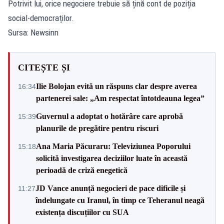
Potrivit lui, orice negociere trebuie să țină cont de poziția
social-democraților.
Sursa: Newsinn
CITEȘTE ȘI
Ilie Bolojan evită un răspuns clar despre averea
16:34
partenerei sale: „Am respectat întotdeauna legea”
Guvernul a adoptat o hotărâre care aprobă
15:39
planurile de pregătire pentru riscuri
Ana Maria Păcuraru: Televiziunea Poporului
15:18
solicită investigarea deciziilor luate în această
perioadă de criză enegetică
JD Vance anunță negocieri de pace dificile și
11:27
îndelungate cu Iranul, în timp ce Teheranul neagă
existența discuțiilor cu SUA