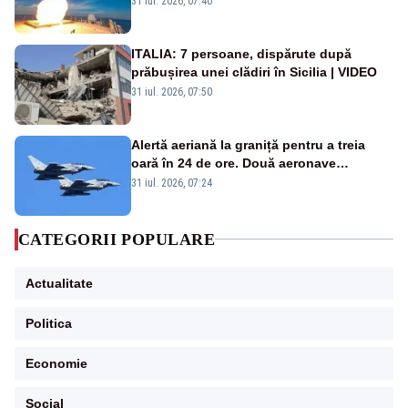
31 iul. 2026, 07:40
rusească
ITALIA: 7 persoane, dispărute după
prăbușirea unei clădiri în Sicilia | VIDEO
31 iul. 2026, 07:50
Alertă aeriană la graniță pentru a treia
oară în 24 de ore. Două aeronave
Eurofighter britanice au fost ridicate de la
31 iul. 2026, 07:24
sol
CATEGORII POPULARE
Actualitate
Politica
Economie
Social