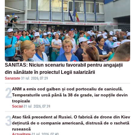
SANITAS: Niciun scenariu favorabil pentru angajații
din sănătate în proiectul Legii salarizării
Sanatate
·
31 iul. 2026, 07:29
2
ANM a emis cod galben și cod portocaliu de caniculă.
Temperaturile urcă până la 38 de grade, iar nopțile devin
tropicale
Social
-
31 iul. 2026, 07:39
3
Atac fără precedent al Rusiei. O fabrică de drone din Kiev
deținută de o companie americană, distrusă de o rachetă
rusească
Actualitate
-
31 iul. 2026, 07:40