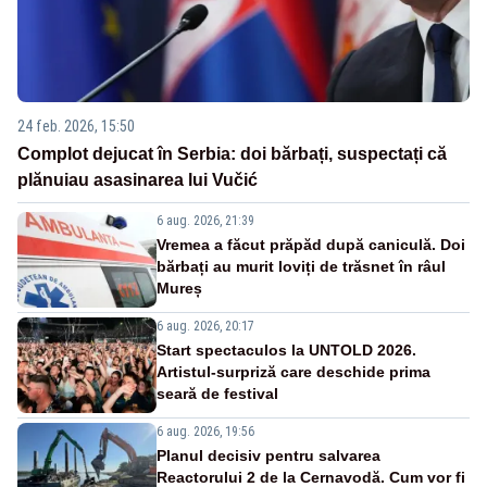
24 feb. 2026, 15:50
Complot dejucat în Serbia: doi bărbați, suspectați că
plănuiau asasinarea lui Vučić
6 aug. 2026, 21:39
Vremea a făcut prăpăd după caniculă. Doi
bărbați au murit loviți de trăsnet în râul
Mureș
6 aug. 2026, 20:17
Start spectaculos la UNTOLD 2026.
Artistul-surpriză care deschide prima
seară de festival
6 aug. 2026, 19:56
Planul decisiv pentru salvarea
Reactorului 2 de la Cernavodă. Cum vor fi