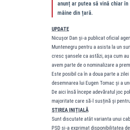
anunț ar putea să vină chiar în
mâine din țară.
UPDATE
Nicușor Dan și-a publicat oficial age
Muntenegru pentru a asista la un su
cresc șansele ca astăzi, așa cum au s
avem parte de o nominalizare a premi
Este posibil ca în a doua parte a zil
desemnarea lui Eugen Tomac și a unu
De aici însă începe adevăratul joc p
majoritate care să-l susțină și pentr
ȘTIREA INIȚIALĂ
Sunt discutate atât varianta unui cab
PSD și-a exprimat disponibilitatea d