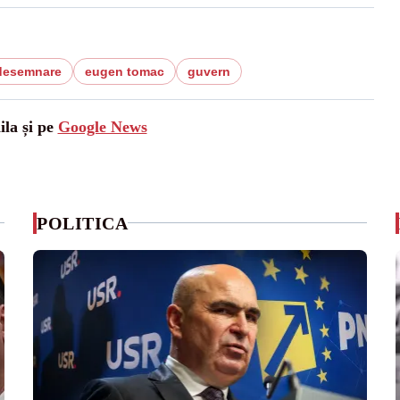
desemnare
eugen tomac
guvern
ila și pe
Google News
POLITICA