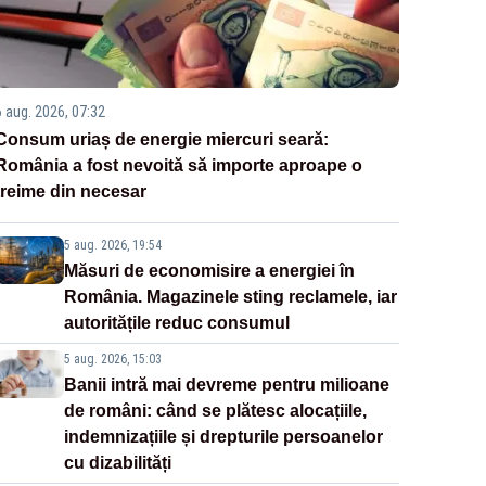
6 aug. 2026, 07:32
Consum uriaș de energie miercuri seară:
România a fost nevoită să importe aproape o
treime din necesar
5 aug. 2026, 19:54
Măsuri de economisire a energiei în
România. Magazinele sting reclamele, iar
autoritățile reduc consumul
5 aug. 2026, 15:03
Banii intră mai devreme pentru milioane
de români: când se plătesc alocațiile,
indemnizațiile și drepturile persoanelor
cu dizabilități