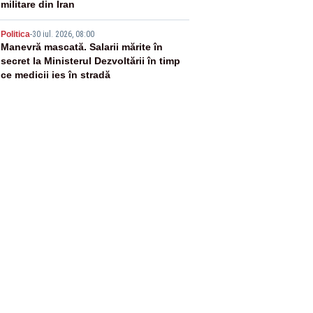
militare din Iran
5
Politica
-
30 iul. 2026, 08:00
Manevră mascată. Salarii mărite în
secret la Ministerul Dezvoltării în timp
ce medicii ies în stradă