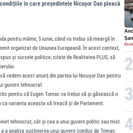
 condițiile în care președintele Nicușor Dan pleacă
Anc
nda pentru mâine, 5 iunie, când va trebui să meargă în
Șan
Econ
car
mmit organizat de Uniunea Europeană. În acest context,
pus și sursele politice, citate de Realitatea PLUS, să
erului.
ei să vedem acest anunț din partea lui Nicușor Dan pentru
i guvern tehnocrat.
olitic pentru că Eugen Tomac va trebui să și găsească o
u ca varianta aceasta să treacă și de Parlament.
inet tehnocrat, cât și cea a unui guvern politic sau mixt.
e a a analiza susținerea unui guvern condus de Tomac.