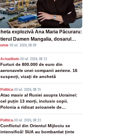
heta explozivă Ana Maria Păcuraru:
tierul Damen Mangalia, dosarul
omie
·
30 iul. 2026, 08:09
e scufundă apărarea României
2
Actualitate
-
30 iul. 2026, 08:12
Furturi de 800.000 de euro din
aeronavele unei companii aeriene. 16
suspecți, vizați de anchetă
3
Politica
-
30 iul. 2026, 08:15
Atac masiv al Rusiei asupra Ucrainei:
cel puțin 13 morți, inclusiv copii.
Polonia a ridicat avioanele de
vânătoare
4
Politica
-
30 iul. 2026, 08:23
Conflictul din Orientul Mijlociu se
intensifică! SUA au bombardat ținte