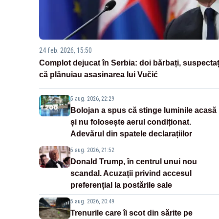
24 feb. 2026, 15:50
Complot dejucat în Serbia: doi bărbați, suspectaț
că plănuiau asasinarea lui Vučić
5 aug. 2026, 22:29
Bolojan a spus că stinge luminile acasă
și nu folosește aerul condiționat.
Adevărul din spatele declarațiilor
5 aug. 2026, 21:52
Donald Trump, în centrul unui nou
scandal. Acuzații privind accesul
preferențial la postările sale
5 aug. 2026, 20:49
Trenurile care îi scot din sărite pe