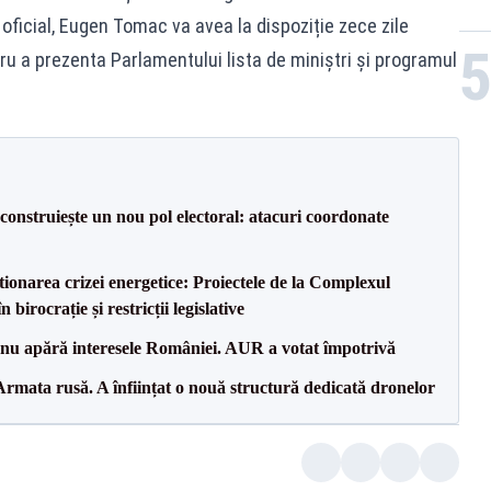
ficial, Eugen Tomac va avea la dispoziție zece zile
ru a prezenta Parlamentului lista de miniștri și programul
construiește un nou pol electoral: atacuri coordonate
tionarea crizei energetice: Proiectele de la Complexul
birocrație și restricții legislative
e nu apără interesele României. AUR a votat împotrivă
rmata rusă. A înființat o nouă structură dedicată dronelor