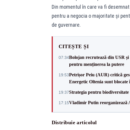
Din momentul în care va fi desemnat o
pentru a negocia o majoritate și pent
de guvernare.
CITEȘTE ȘI
Bolojan recrutează din USR și 
07:34
pentru menținerea la putere
Petrișor Peiu (AUR) critică ges
19:53
Energetic Oltenia sunt blocate în 
Strategia pentru biodiversitat
19:37
Vladimir Putin reorganizează A
17:15
Distribuie articolul