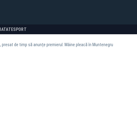
NATATE
SPORT
, presat de timp să anunțe premierul. Mâine pleacă în Muntenegru